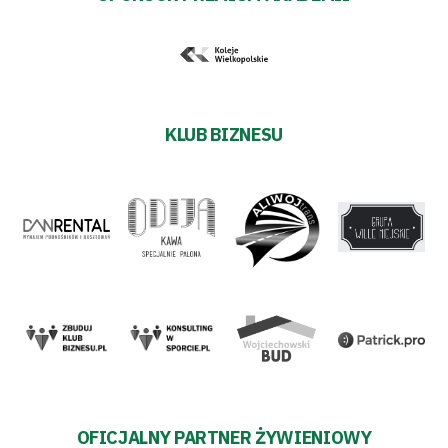
Polityka
prywatności
KLUB BIZNESU
Regulaminy
Aleja
Warciarzy
#WARTOpobrać
Prowizja
pośredników
OFICJALNY PARTNER ŻYWIENIOWY