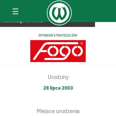
☰
#pierwszadrużyna
5
Kamil
ZIĘTKOWSKI
SPONSOR STRATEGICZNY
Urodziny
28 lipca 2003
Miejsce urodzenia