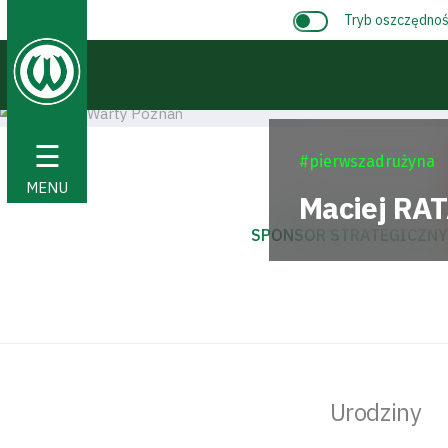
Tryb oszczędnośc
☰
#pierwszadrużyna
MENU
Maciej
RAT
SPONSOR STRATEGICZNY
Urodziny