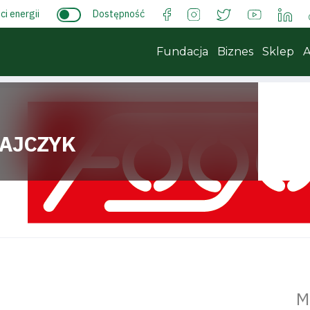
i energii
Dostępność
Fundacja
Biznes
Sklep
A
AJCZYK
M