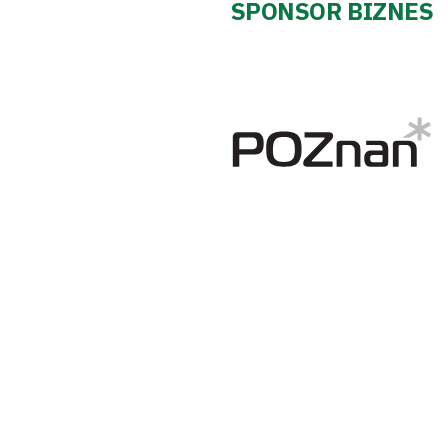
SPONSOR BIZNES
Klub
Tabela
i
terminarz
Bilety
Kontakt