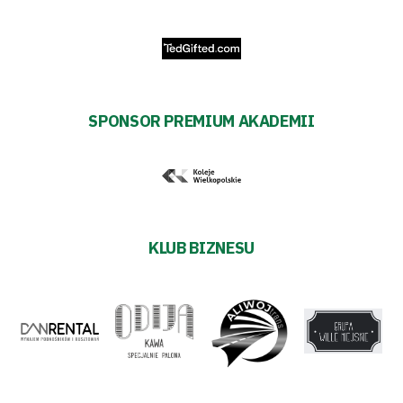
Sponsorzy
Trybuny
SPONSOR PREMIUM AKADEMII
Polityka
prywatności
Regulaminy
KLUB BIZNESU
Aleja
Warciarzy
#WARTOpobrać
Prowizja