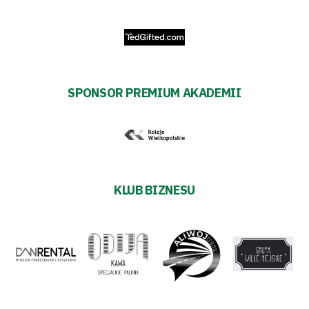
Sponsorzy
Trybuny
SPONSOR PREMIUM AKADEMII
Polityka
prywatności
Regulaminy
KLUB BIZNESU
Aleja
Warciarzy
#WARTOpobrać
Prowizja