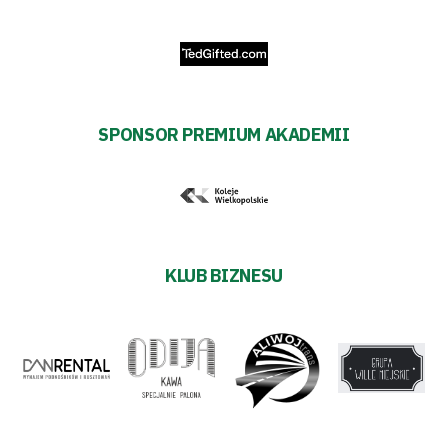
Sponsorzy
Trybuny
SPONSOR PREMIUM AKADEMII
Polityka
prywatności
Regulaminy
KLUB BIZNESU
Aleja
Warciarzy
#WARTOpobrać
Prowizja