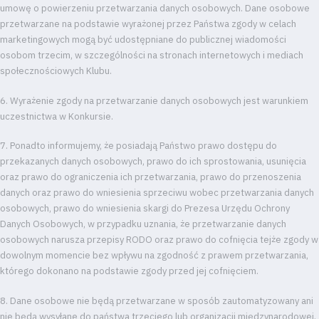
Kontakt
umowę o powierzeniu przetwarzania danych osobowych. Dane osobowe
przetwarzane na podstawie wyrażonej przez Państwa zgody w celach
marketingowych mogą być udostępniane do publicznej wiadomości
Pierwszy
osobom trzecim, w szczególności na stronach internetowych i mediach
społecznościowych Klubu.
zespół
6. Wyrażenie zgody na przetwarzanie danych osobowych jest warunkiem
uczestnictwa w Konkursie.
Amp
7. Ponadto informujemy, że posiadają Państwo prawo dostępu do
Futbol
przekazanych danych osobowych, prawo do ich sprostowania, usunięcia
oraz prawo do ograniczenia ich przetwarzania, prawo do przenoszenia
Akademia
danych oraz prawo do wniesienia sprzeciwu wobec przetwarzania danych
osobowych, prawo do wniesienia skargi do Prezesa Urzędu Ochrony
Danych Osobowych, w przypadku uznania, że przetwarzanie danych
osobowych narusza przepisy RODO oraz prawo do cofnięcia tejże zgody w
Aktualności
dowolnym momencie bez wpływu na zgodność z prawem przetwarzania,
którego dokonano na podstawie zgody przed jej cofnięciem.
Warta
8. Dane osobowe nie będą przetwarzane w sposób zautomatyzowany ani
TV
nie będą wysyłane do państwa trzeciego lub organizacji międzynarodowej.