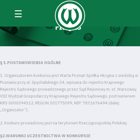
☰
REGULAMIN KONKURSU „WYGRAJ
FIFĘ 23”
§ 1.POSTANOWIENIA OGÓLNE
1. Organizatorem konkursu jest Warta Poznań Spółka Akcyjna z siedzibą w
Poznaniu przy ul. Spychalskiego 34, wpisana do rejestru Krajowego
Rejestru Sądowego prowadzonego przez Sąd Rejonowy m. st. Warszawy,
VIII Wydział Gospodarczy Krajowego Rejestru Sądowego, pod numerem
KRS 0000394512, REGON 301775099, NIP: 7831676494 (dalej:
„Organizator”).
2. Konkurs prowadzony jest na terytorium Rzeczypospolitej Polskiej.
§2.WARUNKI UCZESTNICTWA W KONKURSIE