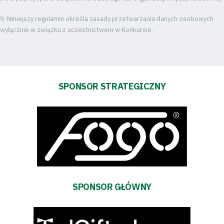
Fundacja
9. Niniejszy regulamin określa zasady przetwarzania danych osobowych
wyłącznie w związku z uczestnictwem w Konkursie.
Biznes
Sklep
SPONSOR STRATEGICZNY
Sponsorzy
Trybuny
Polityka
prywatności
SPONSOR GŁÓWNY
Regulaminy
Aleja