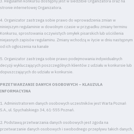
3. Regulamin konkursu dostępny jest w siedzibie Organizatora oraz na
stronie internetowej Organizatora.
4. Organizator zastrzega sobie prawo do wprowadzenia zmian w
niniejszym regulaminie w dowolnym czasie w przypadku zmiany terminu
Konkursu, sprostowania oczywistych omyłek pisarskich lub uściślenia
niejasnych zapisów regulaminu. Zmiany wchodzą w życie w dniu następnym
od ich ogłoszenia na kanale
5. Organizator zastrzega sobie prawo podejmowania indywidualnych
decyzji wykluczających poszczególnych klientów z udziału w konkursie lub
dopuszczających do udziału w konkursie.
PRZETWARZANIE DANYCH OSOBOWYCH – KLAUZULA
INFORMACYJNA
1. Administratorem danych osobowych uczestników jest Warta Poznań
S.A., ul. Spychalskiego 34, 61-555 Poznań.
Tryb
2. Podstawą przetwarzania danych osobowych jest zgoda na
oszczędności
przetwarzanie danych osobowych i swobodnego przepływu takich danych,
energii