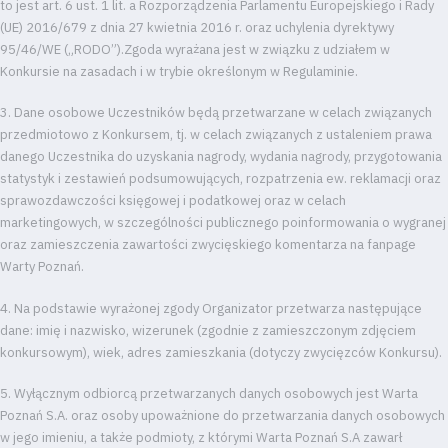
to jest art. 6 ust. 1 lit. a Rozporządzenia Parlamentu Europejskiego i Rady
(UE) 2016/679 z dnia 27 kwietnia 2016 r. oraz uchylenia dyrektywy
95/46/WE („RODO”).Zgoda wyrażana jest w związku z udziałem w
Dostępność
Konkursie na zasadach i w trybie określonym w Regulaminie.
SEARCH
FOR:
3. Dane osobowe Uczestników będą przetwarzane w celach związanych
Search Button
przedmiotowo z Konkursem, tj. w celach związanych z ustaleniem prawa
danego Uczestnika do uzyskania nagrody, wydania nagrody, przygotowania
statystyk i zestawień podsumowujących, rozpatrzenia ew. reklamacji oraz
sprawozdawczości księgowej i podatkowej oraz w celach
Klub
marketingowych, w szczególności publicznego poinformowania o wygranej
oraz zamieszczenia zawartości zwycięskiego komentarza na fanpage
Tabela
Warty Poznań.
i
4. Na podstawie wyrażonej zgody Organizator przetwarza następujące
dane: imię i nazwisko, wizerunek (zgodnie z zamieszczonym zdjęciem
konkursowym), wiek, adres zamieszkania (dotyczy zwycięzców Konkursu).
terminarz
5. Wyłącznym odbiorcą przetwarzanych danych osobowych jest Warta
Bilety
Poznań S.A. oraz osoby upoważnione do przetwarzania danych osobowych
w jego imieniu, a także podmioty, z którymi Warta Poznań S.A zawarł