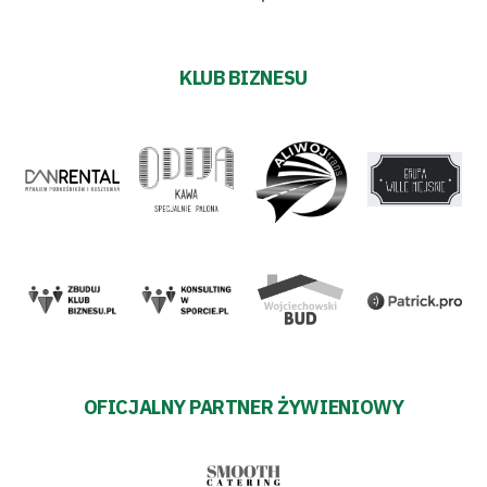
Warciarzy
#WARTOpobrać
KLUB BIZNESU
Prowizja
pośredników
transakcyjnych
OFICJALNY PARTNER ŻYWIENIOWY