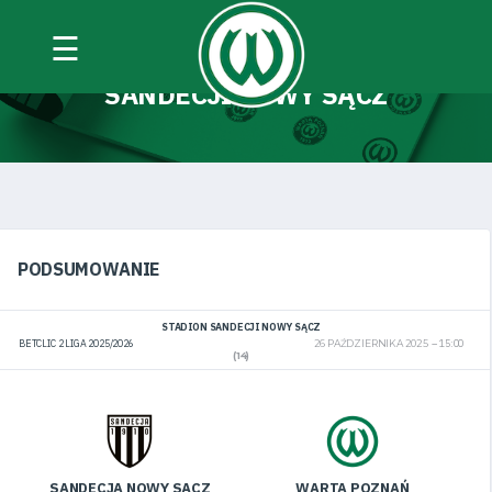
☰
MIEJSCE SPOTKANIA:
STADION
SANDECJI NOWY SĄCZ
PODSUMOWANIE
STADION SANDECJI NOWY SĄCZ
BETCLIC 2 LIGA 2025/2026
26 PAŹDZIERNIKA 2025
15:00
(14)
SANDECJA NOWY SĄCZ
WARTA POZNAŃ