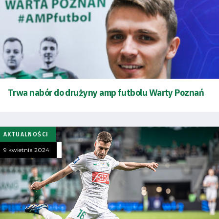
energii
Dostępność
SEARCH
FOR:
Search Button
Trwa nabór do drużyny amp futbolu Warty Poznań
Klub
AKTUALNOŚCI
Tabela
9 kwietnia 2024
i
terminarz
Bilety