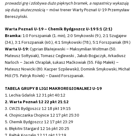
prowadzi grę i zdobywa dużo pięknych bramek, a napastnicy wykazują
się dużą skutecznością
– mówi trener Warty Poznań U-19 Przemysław
Bereszyński.
Warta Poznań U-19 – Chemik Bydgoszcz U-19 5:1 (2:1)
Bramka:
1:0 Forszpaniak (1. min), 2:0 Smykowski (9.), 2:1 Szugajew
(34.), 3:1 Forszpaniak (60.), 4:1 Smykowski (78.), 5:1 Forszpaniak (89.)
Warta U-19:
Cyprian Błażejewski – Maksymilian Woltman (50.
Mateusz Sołtysiak), Tomasz Ceglewski , Jakub Bogaczyk, Arkadiusz
Narloch – Jacek Chraplak, Łukasz Maćkowiak (55. Filip Małek) –
Mateusz Nowicki (80. Kacper Szpilewski), Dominik Smykowski, Michał
Mól (75. Patryk Rożek) – Dawid Forszpaniak.
TABELA GRUPY B LIGI MAKROREGIONALNEJ U-19
1. Lechia Gdańsk 12 31 pkt 40:12
2. Warta Poznań 12 22 pkt 21:12
3. CWZS Bydgoszcz 12 18 pkt 19:15
4. Chojniczanka Chojnice 12 17 pkt 25:30
5. Chemik Bydgoszcz 12 17 pkt 23:29
6. Błękitni Stargard 12 16 pkt 20:25
7. Bałtyk Koszalin 12 11 pkt 12:19