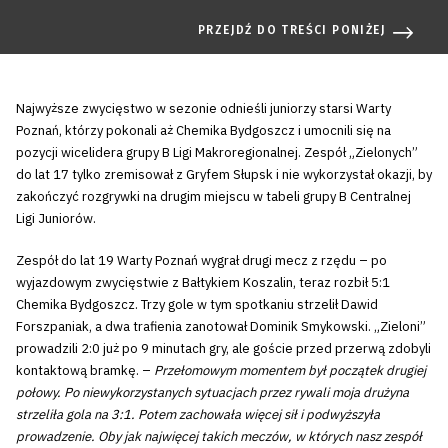
PRZEJDŹ DO TREŚCI PONIŻEJ
Najwyższe zwycięstwo w sezonie odnieśli juniorzy starsi Warty
Poznań, którzy pokonali aż Chemika Bydgoszcz i umocnili się na
pozycji wicelidera grupy B Ligi Makroregionalnej. Zespół „Zielonych”
do lat 17 tylko zremisował z Gryfem Słupsk i nie wykorzystał okazji, by
zakończyć rozgrywki na drugim miejscu w tabeli grupy B Centralnej
Ligi Juniorów.
Zespół do lat 19 Warty Poznań wygrał drugi mecz z rzędu – po
wyjazdowym zwycięstwie z Bałtykiem Koszalin, teraz rozbił 5:1
Chemika Bydgoszcz. Trzy gole w tym spotkaniu strzelił Dawid
Forszpaniak, a dwa trafienia zanotował Dominik Smykowski. „Zieloni”
prowadzili 2:0 już po 9 minutach gry, ale goście przed przerwą zdobyli
kontaktową bramkę. –
Przełomowym momentem był początek drugiej
połowy. Po niewykorzystanych sytuacjach przez rywali moja drużyna
strzeliła gola na 3:1. Potem zachowała więcej sił i podwyższyła
prowadzenie. Oby jak najwięcej takich meczów, w których nasz zespół