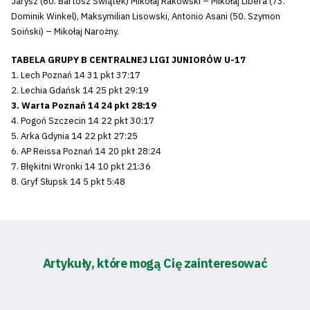
Jarysz (60. Bartosz Świątek) Mikołaj Rakowski – Mikołaj Libera (73.
Dominik Winkel), Maksymilian Lisowski, Antonio Asani (50. Szymon
Soiński) – Mikołaj Narożny.
TABELA GRUPY B CENTRALNEJ LIGI JUNIORÓW U-17
1. Lech Poznań 14 31 pkt 37:17
2. Lechia Gdańsk 14 25 pkt 29:19
3. Warta Poznań 14 24 pkt 28:19
4. Pogoń Szczecin 14 22 pkt 30:17
5. Arka Gdynia 14 22 pkt 27:25
6. AP Reissa Poznań 14 20 pkt 28:24
7. Błękitni Wronki 14 10 pkt 21:36
8. Gryf Słupsk 14 5 pkt 5:48
Artykuły, które mogą Cię zainteresować