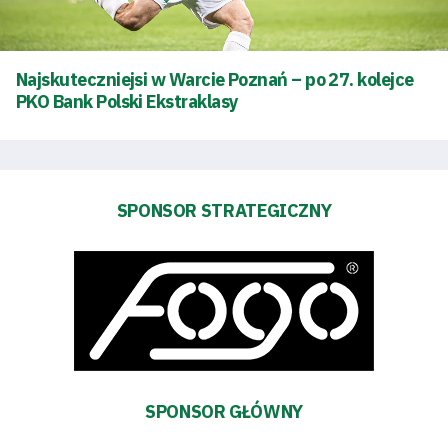
Kontakt
Najskuteczniejsi w Warcie Poznań – po 27. kolejce
Pierwszy
PKO Bank Polski Ekstraklasy
zespół
Amp
SPONSOR STRATEGICZNY
Futbol
Akademia
Aktualności
Warta
SPONSOR GŁÓWNY