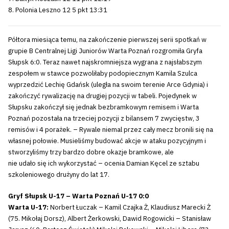
8. Polonia Leszno 12 5 pkt 13:31
Półtora miesiąca temu, na zakończenie pierwszej serii spotkań w
grupie B Centralnej Ligi Juniorów Warta Poznań rozgromiła Gryfa
Słupsk 6:0. Teraz nawet najskromniejsza wygrana z najsłabszym
zespołem w stawce pozwoliłaby podopiecznym Kamila Szulca
wyprzedzić Lechię Gdańsk (uległa na swoim terenie Arce Gdynia) i
zakończyć rywalizację na drugiej pozycji w tabeli. Pojedynek w
Słupsku zakończył się jednak bezbramkowym remisem i Warta
Poznań pozostała na trzeciej pozycji z bilansem 7 zwycięstw, 3
remisów i 4 porażek. – Rywale niemal przez cały mecz bronili się na
własnej połowie. Musieliśmy budować akcje w ataku pozycyjnym i
stworzyliśmy trzy bardzo dobre okazje bramkowe, ale
nie udało się ich wykorzystać – ocenia Damian Kęcel ze sztabu
szkoleniowego drużyny do lat 17.
Gryf Słupsk U-17 – Warta Poznań U-17 0:0
Warta U-17:
Norbert Łuczak – Kamil Czajka Ż, Klaudiusz Marecki Ż
(75. Mikołaj Dorsz), Albert Żerkowski, Dawid Rogowicki – Stanisław