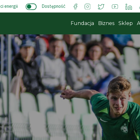
i energii
Dostępność
Fundacja
Biznes
Sklep
A