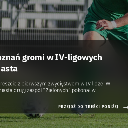
oznań gromi w IV-ligowych
iasta
reszcie z pierwszym zwycięstwem w IV lidze! W
asta drugi zespół “Zielonych” pokonał w
PRZEJDŹ DO TREŚCI PONIŻEJ