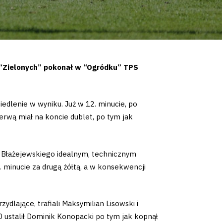
 “Zielonych” pokonał w “Ogródku” TPS
edlenie w wyniku. Już w 12. minucie, po
erwą miał na koncie dublet, po tym jak
na Błażejewskiego idealnym, technicznym
. minucie za drugą żółtą, a w konsekwencji
dlające, trafiali Maksymilian Lisowski i
:0 ustalił Dominik Konopacki po tym jak kopnął