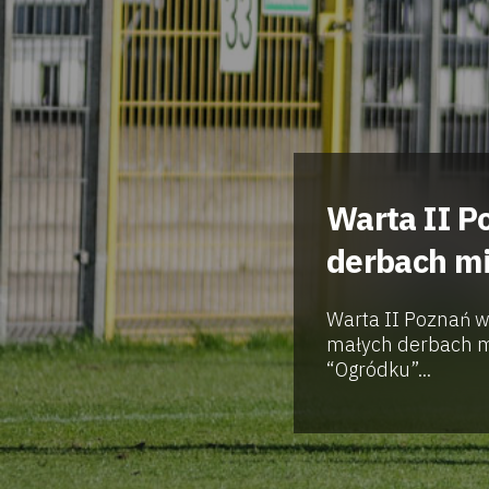
Warta II P
derbach m
Warta II Poznań w
małych derbach mi
“Ogródku”...