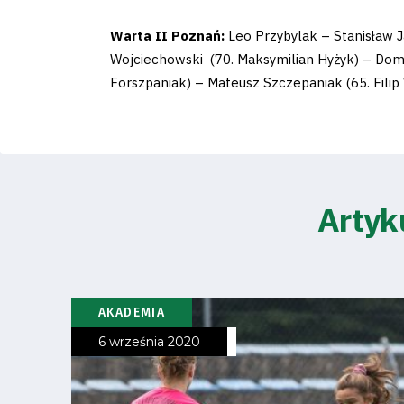
Pierwszy
zespół
Warta II Poznań:
Leo Przybylak – Stanisław J
Wojciechowski (70. Maksymilian Hyżyk) – Domin
Amp
Forszpaniak) – Mateusz Szczepaniak (65. Filip
Futbol
Akademia
Artyk
Aktualności
AKADEMIA
Warta
6 września 2020
TV