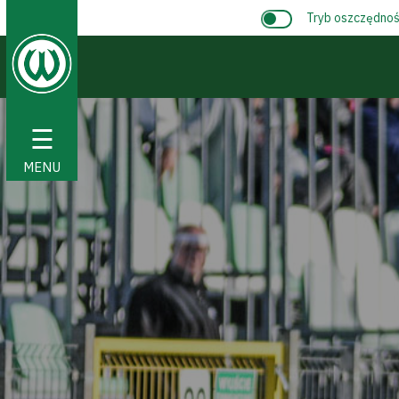
Tryb oszczędnośc
☰
MENU