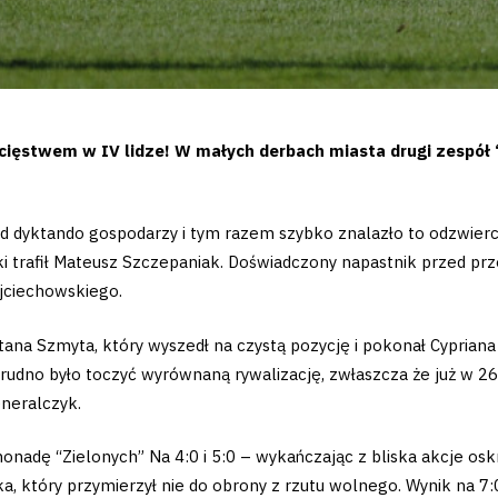
ięstwem w IV lidze! W małych derbach miasta drugi zespół
d dyktando gospodarzy i tym razem szybko znalazło to odzwierci
i trafił Mateusz Szczepaniak. Doświadczony napastnik przed prz
jciechowskiego.
tana Szmyta, który wyszedł na czystą pozycję i pokonał Cypria
rudno było toczyć wyrównaną rywalizację, zwłaszcza że już w 26
eneralczyk.
adę “Zielonych” Na 4:0 i 5:0 – wykańczając z bliska akcje oskrzy
ałka, który przymierzył nie do obrony z rzutu wolnego. Wynik na 7