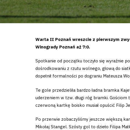
Warta II Poznań wreszcie z pierwszym zwyc
Winogrady Poznań aż 7:0.
Spotkanie od początku toczyło się wyraźnie po
dośrodkowaniu z rzutu wolnego, głową do siatk
dopełnił formalności po dograniu Mateusza Wo
Te gole przedzieliła bardzo ładna bramka Kaje
uderzeniem w tzw. długi róg bramki. Gościom t
czerwoną kartkę boisko musiał opuścić Filip J
Po przerwie zobaczyliśmy jeszcze większą kanon
Mikołaj Stangel. Szósty gol to dzieło Filipa M