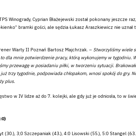
 TPS Winogrady, Cyprian Błażejewski został pokonany jeszcze ra
okienko” bramki gości, ale sędzia Łukasz Araszkiewicz nie uznał t
rener Warty II Poznań Bartosz Majchrzak. –
Stworzyliśmy wiele s
to dla mnie potwierdzenie pracy, którą wykonujemy w tygodniu. W
śmy przewagę w posiadaniu piłki, w tworzeniu sytuacji. Brakowało
uż trzy tygodnie, podpowiada chłopakom, wnosi spokój do gry. No 
ży plus.
wo w IV lidze aż do 7. kolejki, ale gdy już je odniosła, to w św
:0)
(30.), 3;0 Szczepaniak (43.), 4:0 Lisowski (55.), 5:0 Stangel (63.