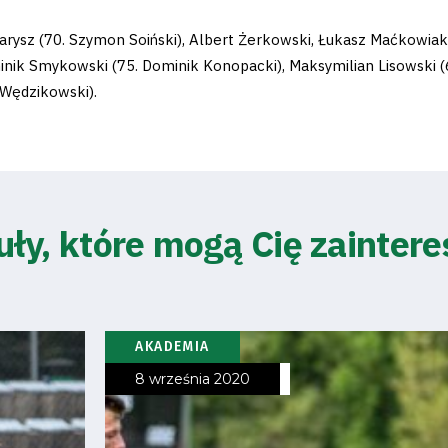
arysz (70. Szymon Soiński), Albert Żerkowski, Łukasz Maćkowiak,
ik Smykowski (75. Dominik Konopacki), Maksymilian Lisowski (6
 Wędzikowski).
uły, które mogą Cię zainter
AKADEMIA
8 września 2020