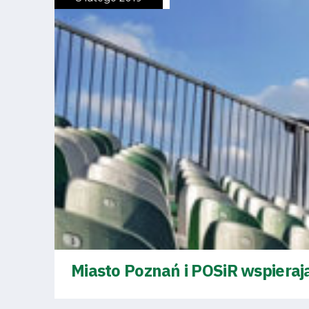
Regulaminy
Aleja
Warciarzy
#WARTOpobrać
Prowizja
pośredników
transakcyjnych
Miasto Poznań i POSiR wspieraj