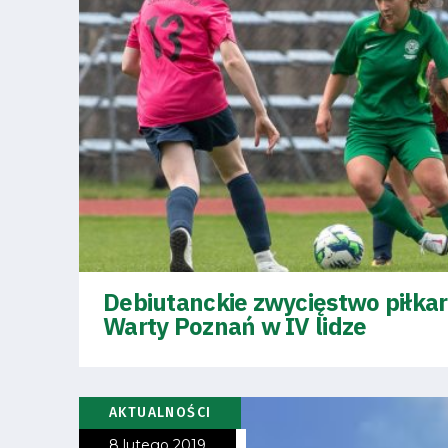
Fundacja
Biznes
Sklep
Sponsorzy
Trybuny
Debiutanckie zwycięstwo piłka
Warty Poznań w IV lidze
Polityka
prywatności
AKTUALNOŚCI
8 lutego 2019