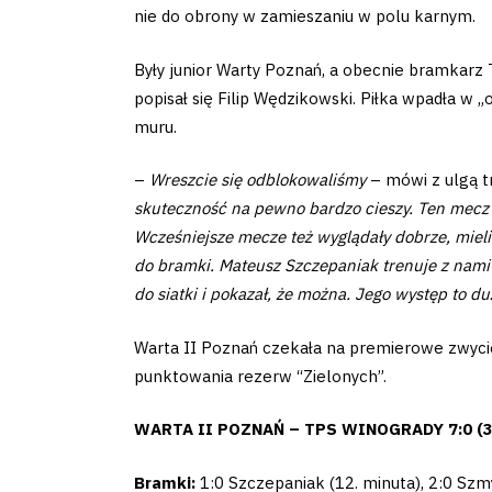
nie do obrony w zamieszaniu w polu karnym.
Były junior Warty Poznań, a obecnie bramkarz
popisał się Filip Wędzikowski. Piłka wpadła w „
Klub
muru.
Tabela
–
Wreszcie się odblokowaliśmy
– mówi z ulgą t
skuteczność na pewno bardzo cieszy. Ten mecz 
i
Wcześniejsze mecze też wyglądały dobrze, mieli
do bramki. Mateusz Szczepaniak trenuje z nami j
terminarz
do siatki i pokazał, że można. Jego występ to du
Bilety
Warta II Poznań czekała na premierowe zwycięst
punktowania rezerw “Zielonych”.
Kontakt
WARTA II POZNAŃ – TPS WINOGRADY 7:0 (3
Bramki:
1:0 Szczepaniak (12. minuta), 2:0 Szmyt 