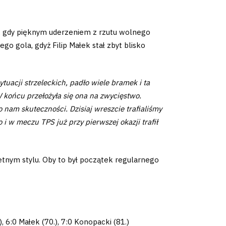
z, gdy pięknym uderzeniem z rzutu wolnego
ego gola, gdyż Filip Małek stał zbyt blisko
ytuacji strzeleckich, padło wiele bramek i ta
 końcu przełożyła się ona na zwycięstwo.
 nam skuteczności. Dzisiaj wreszcie trafialiśmy
i w meczu TPS już przy pierwszej okazji trafił
ietnym stylu. Oby to był początek regularnego
), 6:0 Małek (70.), 7:0 Konopacki (81.)