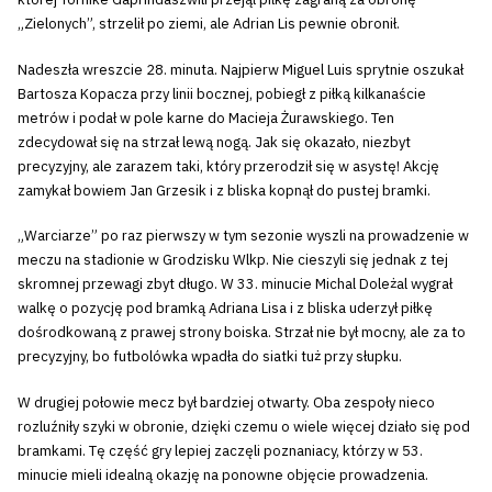
„Zielonych”, strzelił po ziemi, ale Adrian Lis pewnie obronił.
Nadeszła wreszcie 28. minuta. Najpierw Miguel Luis sprytnie oszukał
Bartosza Kopacza przy linii bocznej, pobiegł z piłką kilkanaście
metrów i podał w pole karne do Macieja Żurawskiego. Ten
zdecydował się na strzał lewą nogą. Jak się okazało, niezbyt
precyzyjny, ale zarazem taki, który przerodził się w asystę! Akcję
zamykał bowiem Jan Grzesik i z bliska kopnął do pustej bramki.
„Warciarze” po raz pierwszy w tym sezonie wyszli na prowadzenie w
meczu na stadionie w Grodzisku Wlkp. Nie cieszyli się jednak z tej
skromnej przewagi zbyt długo. W 33. minucie Michal Doleżal wygrał
walkę o pozycję pod bramką Adriana Lisa i z bliska uderzył piłkę
dośrodkowaną z prawej strony boiska. Strzał nie był mocny, ale za to
precyzyjny, bo futbolówka wpadła do siatki tuż przy słupku.
W drugiej połowie mecz był bardziej otwarty. Oba zespoły nieco
rozluźniły szyki w obronie, dzięki czemu o wiele więcej działo się pod
bramkami. Tę część gry lepiej zaczęli poznaniacy, którzy w 53.
minucie mieli idealną okazję na ponowne objęcie prowadzenia.