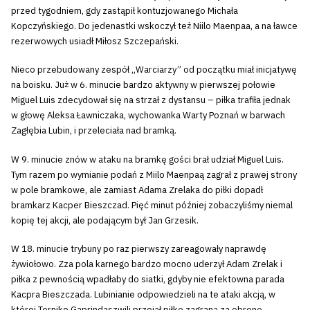
przed tygodniem, gdy zastąpił kontuzjowanego Michała
Kopczyńskiego. Do jedenastki wskoczył też Niilo Maenpaa, a na ławce
rezerwowych usiadł Miłosz Szczepański.
Nieco przebudowany zespół „Warciarzy” od początku miał inicjatywę
na boisku. Już w 6. minucie bardzo aktywny w pierwszej połowie
Miguel Luis zdecydował się na strzał z dystansu – piłka trafiła jednak
w głowę Aleksa Ławniczaka, wychowanka Warty Poznań w barwach
Zagłębia Lubin, i przeleciała nad bramką.
W 9. minucie znów w ataku na bramkę gości brał udział Miguel Luis.
Tym razem po wymianie podań z Miilo Maenpaą zagrał z prawej strony
w pole bramkowe, ale zamiast Adama Zrelaka do piłki dopadł
bramkarz Kacper Bieszczad. Pięć minut później zobaczyliśmy niemal
kopię tej akcji, ale podającym był Jan Grzesik.
W 18. minucie trybuny po raz pierwszy zareagowały naprawdę
żywiołowo. Zza pola karnego bardzo mocno uderzył Adam Zrelak i
piłka z pewnością wpadłaby do siatki, gdyby nie efektowna parada
Kacpra Bieszczada. Lubinianie odpowiedzieli na te ataki akcją, w
której Tornike Gaprindaszwili przejął piłkę zagraną za obronę