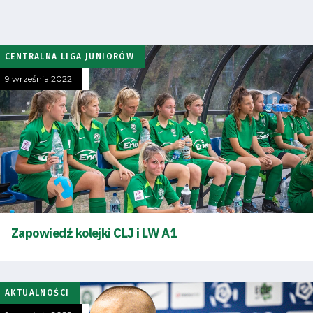
CENTRALNA LIGA JUNIORÓW
9 września 2022
Tryb
oszczędności
energii
Dostępność
Zapowiedź kolejki CLJ i LW A1
SEARCH
FOR:
Search Button
AKTUALNOŚCI