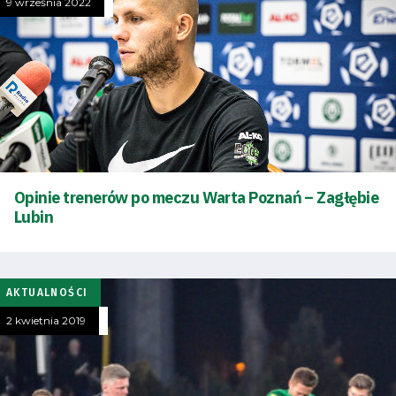
9 września 2022
Klub
Tabela
i
terminarz
Opinie trenerów po meczu Warta Poznań – Zagłębie
Bilety
Lubin
Kontakt
AKTUALNOŚCI
Pierwszy
2 kwietnia 2019
zespół