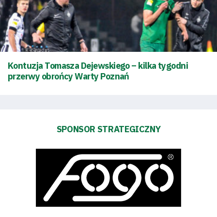
Amp
Futbol
Akademia
Kontuzja Tomasza Dejewskiego – kilka tygodni
przerwy obrońcy Warty Poznań
Aktualności
Warta
TV
SPONSOR STRATEGICZNY
Fundacja
Biznes
Sklep