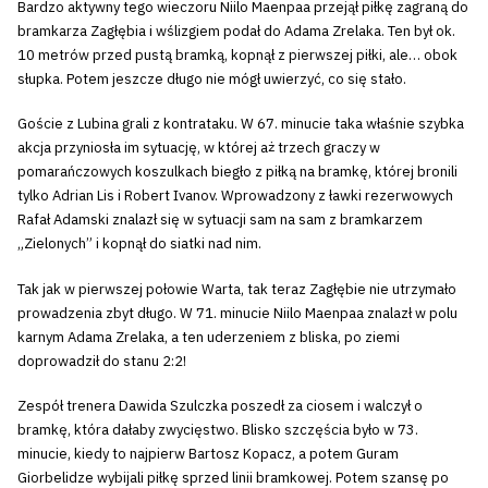
Bardzo aktywny tego wieczoru Niilo Maenpaa przejął piłkę zagraną do
bramkarza Zagłębia i wślizgiem podał do Adama Zrelaka. Ten był ok.
10 metrów przed pustą bramką, kopnął z pierwszej piłki, ale… obok
słupka. Potem jeszcze długo nie mógł uwierzyć, co się stało.
Goście z Lubina grali z kontrataku. W 67. minucie taka właśnie szybka
akcja przyniosła im sytuację, w której aż trzech graczy w
pomarańczowych koszulkach biegło z piłką na bramkę, której bronili
tylko Adrian Lis i Robert Ivanov. Wprowadzony z ławki rezerwowych
Rafał Adamski znalazł się w sytuacji sam na sam z bramkarzem
„Zielonych” i kopnął do siatki nad nim.
Tak jak w pierwszej połowie Warta, tak teraz Zagłębie nie utrzymało
prowadzenia zbyt długo. W 71. minucie Niilo Maenpaa znalazł w polu
karnym Adama Zrelaka, a ten uderzeniem z bliska, po ziemi
doprowadził do stanu 2:2!
Zespół trenera Dawida Szulczka poszedł za ciosem i walczył o
bramkę, która dałaby zwycięstwo. Blisko szczęścia było w 73.
minucie, kiedy to najpierw Bartosz Kopacz, a potem Guram
Giorbelidze wybijali piłkę sprzed linii bramkowej. Potem szansę po