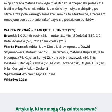
akcji Konrada Matuszewskiego miał Miłosz Szczepański, jednak źle
trafił w piłkę. Po chwili Adrian Lis w świetnym stylu wybił piłkę po
strzale zza pola karnego Tomasza Pieńko i to efektowne, a zarazem
emocjonujące spotkanie zakończyło się podziałem punktów.
WARTA POZNAŃ – ZAGŁĘBIE LUBIN 2:2 (1:1)
Bramki:
1:0 Jan Grzesik (28. minuta), 1:1 Michal Doleżal (33.), 1:2
Rafał Adamski (67.), 2:2 Adam Zrelak (71.)
Warta Poznań:
Adrian Lis – Dimitris Stavropoulos, Dawid
Szymonowicz, Robert Ivanov – Jan Grzesik, Mateusz Kupczak, Niilo
Maenpaa (74. Kajetan Szmyt
Ż
), Konrad Matuszewski (89. Enis
Destan) – Maciej Żurawski (51. Miłosz Szczepański), Miguel Luis (89.
Milan Corryn) – Adam Zrelak
Ż
.
Sędziował
Wojciech Myć z Lublina
Widzów: 1236
Artykuły, które mogą Cię zainteresować