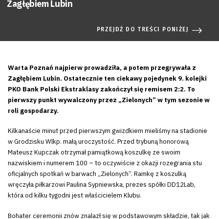
Zagłębiem Lubin
PRZEJDŹ DO TREŚCI PONIŻEJ
Warta Poznań najpierw prowadziła, a potem przegrywała z
Zagłębiem Lubin. Ostatecznie ten ciekawy pojedynek 9. kolejki
PKO Bank Polski Ekstraklasy zakończył się remisem 2:2. To
pierwszy punkt wywalczony przez „Zielonych” w tym sezonie w
roli gospodarzy.
Kilkanaście minut przed pierwszym gwizdkiem mieliśmy na stadionie
w Grodzisku Wlkp. małą uroczystość. Przed trybuną honorową
Mateusz Kupczak otrzymał pamiątkową koszulkę ze swoim
nazwiskiem i numerem 100 – to oczywiście z okazji rozegrania stu
oficjalnych spotkań w barwach „Zielonych”. Ramkę z koszulką
wręczyła piłkarzowi Paulina Sypniewska, prezes spółki DD12Lab,
która od kilku tygodni jest właścicielem Klubu.
Bohater ceremonii znów znalazł się w podstawowym składzie, tak jak