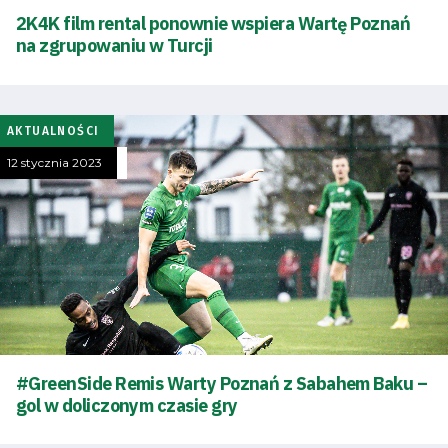
2K4K film rental ponownie wspiera Wartę Poznań
na zgrupowaniu w Turcji
AKTUALNOŚCI
12 stycznia 2023
Tryb
oszczędności
energii
#GreenSide Remis Warty Poznań z Sabahem Baku –
Dostępność
gol w doliczonym czasie gry
SEARCH