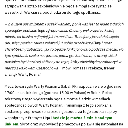
zgrupowania sztab szkoleniowy nie będzie mógł skorzystać ze
wszystkich Warciarzy, podchodzi on do tego spotkania…
– Z dużym optymizmem i oczekiwaniem, ponieważ jest to jeden z dwóch
sparingów podczas tego zgrupowania. Chcemy wykorzystać każdą
minutę na boisku najlepiej jak to możliwe. Trenujemy już od dziesięciu
dni, więc pewien zakres założeń już sobie przećwiczyliśmy i teraz
chcielibyśmy zobaczyć, jak to będzie funkcjonowało podczas meczu. Po
tym spotkaniu czeka nas jeszcze jedna gra kontrolna, w której skład
powinien być bardziej zbliżony do tego, który chcielibyśmy zobaczyć w
meczu z Rakowem Częstochowa
– mówi Tomasz Przekaza, trener
analityk Warty Poznań.
Mecz towarzyski Warty Poznań z Sabah FK rozpocznie się o godzinie
17:00 czasu lokalnego (godzina 15:00 w Polsce) w Belek. Relacja
tekstową z tego wydarzenia będzie można śledzić w mediach
społecznościowych Warty Poznań. Transmisja z tego spotkania
zostanie przeprowadzona przez gospodarza tego spotkania przy
współpracy z Premyer Liqa i
będzie ją można śledzić pod tym
linkiem
. Skrót oraz wypowiedź pomeczowa pojawią się natomiast na