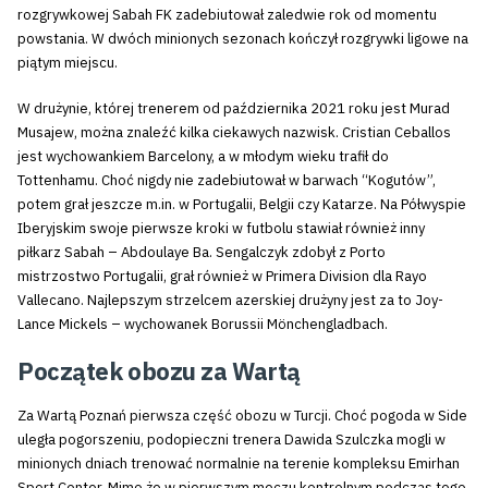
rozgrywkowej Sabah FK zadebiutował zaledwie rok od momentu
powstania. W dwóch minionych sezonach kończył rozgrywki ligowe na
piątym miejscu.
W drużynie, której trenerem od października 2021 roku jest Murad
Musajew, można znaleźć kilka ciekawych nazwisk. Cristian Ceballos
jest wychowankiem Barcelony, a w młodym wieku trafił do
Tottenhamu. Choć nigdy nie zadebiutował w barwach “Kogutów”,
potem grał jeszcze m.in. w Portugalii, Belgii czy Katarze. Na Półwyspie
Iberyjskim swoje pierwsze kroki w futbolu stawiał również inny
piłkarz Sabah – Abdoulaye Ba. Sengalczyk zdobył z Porto
mistrzostwo Portugalii, grał również w Primera Division dla Rayo
Vallecano. Najlepszym strzelcem azerskiej drużyny jest za to Joy-
Lance Mickels – wychowanek Borussii Mönchengladbach.
Początek obozu za Wartą
Za Wartą Poznań pierwsza część obozu w Turcji. Choć pogoda w Side
uległa pogorszeniu, podopieczni trenera Dawida Szulczka mogli w
minionych dniach trenować normalnie na terenie kompleksu Emirhan
Sport Center. Mimo że w pierwszym meczu kontrolnym podczas tego