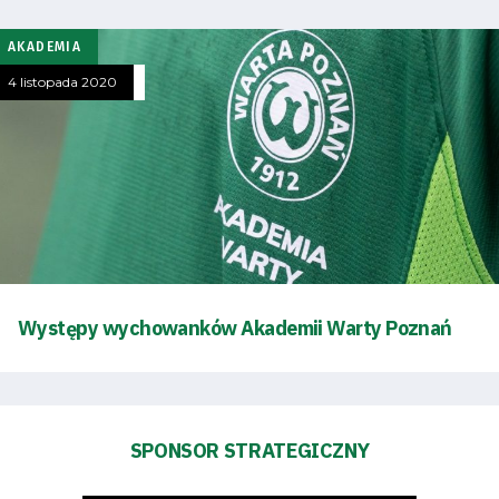
FOR:
Search Button
AKADEMIA
4 listopada 2020
Klub
Tabela
i
terminarz
Bilety
Występy wychowanków Akademii Warty Poznań
Kontakt
SPONSOR STRATEGICZNY
Pierwszy