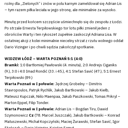
rożny dla „Zielonych” i znów w polu karnym zameldował się Adrian Lis
– tym razem piłka leciała w jego stronę, ale minimalnie za wysoko.
Minutę przed końcem szczęście uśmiechnęło się do zespołu z Łodzi.
Po strzale Ernesta Terpiłowskiego tor lotu piłki zmienił jeden z
obrońców Warty i ten rykoszet zupełnie zaskoczył Adriana Lisa. W
ostatniej akcji z kolei minimalnie niecelny strzał z rzutu wolnego oddał
Dario Vizinger i po chwili sędzia zakończył spotkanie.
WIDZEW ŁÓDŹ – WARTA POZNAŃ 5:1 (4:0)
Bramki:
1:0 Bartłomiej Pawłowski (4. minuta), 2:0 Andrejs Ciganiks
(9.), 3:0 i 4:0 Imad Rondić (33. i 45.), 4:1 Stefan Savić (47.), 5:1 Ernest
Terpiłowski (89.)
Warta Poznań w I połowie:
Jędrzej Grobelny – Dimitris
Stavropoulos, Patryk Rychlik, Jakub Bartkowski – Jakub Kiełb,
Mateusz Kupczak, Niilo Maenpaa, Jakub Paszkowski, Tomas Prikryl –
Marton Eppel, Filip Tonder.
Warta Poznań w I połowie:
Adrian Lis – Bogdan Tiru, Dawid
Szymonowicz
Cz
(78. Marcel Juszczak), Jakub Bartkowski – Konrad
Matuszewski, Michał Kopczyński, Maciej Żurawski, Stefan Savić, Igor
Stańczak – Dario Vizinger, Kajetan Szmyt.