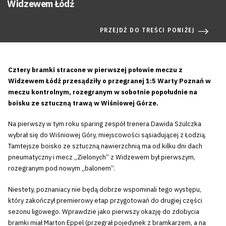
Widzewem Łódź
PRZEJDŹ DO TREŚCI PONIŻEJ
Cztery bramki stracone w pierwszej połowie meczu z
Widzewem Łódź przesądziły o przegranej 1:5 Warty Poznań w
meczu kontrolnym, rozegranym w sobotnie popołudnie na
boisku ze sztuczną trawą w Wiśniowej Górze.
Na pierwszy w tym roku sparing zespół trenera Dawida Szulczka
wybrał się do Wiśniowej Góry, miejscowości sąsiadującej z Łodzią.
Tamtejsze boisko ze sztuczną nawierzchnią ma od kilku dni dach
pneumatyczny i mecz „Zielonych” z Widzewem był pierwszym,
rozegranym pod nowym „balonem”.
Niestety, poznaniacy nie będą dobrze wspominali tego występu,
który zakończył premierowy etap przygotowań do drugiej części
sezonu ligowego. Wprawdzie jako pierwszy okazję do zdobycia
bramki miał Marton Eppel (przegrał pojedynek z bramkarzem, a na