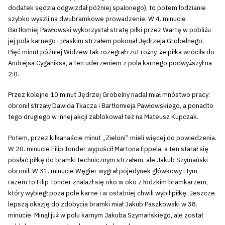
dodatek sędzia odgwizdał później spalonego), to potem łodzianie
szybko wyszli na dwubramkowe prowadzenie. W 4. minucie
Bartłomiej Pawłowski wykorzystał stratę piłki przez Wartę w pobliżu
jej pola karnego i płaskim strzałem pokonał Jędrzeja Grobelnego.
Pięć minut później Widzew tak rozegrał rzut rożny, że piłka wróciła do
Andrejsa Cyganiksa, a ten uderzeniem z pola karnego podwyższył na
2:0.
Przez kolejne 10 minut Jędrzej Grobelny nadal miał mnóstwo pracy:
obronił strzały Dawida Tkacza i Bartłomieja Pawłowskiego, a ponadto
tego drugiego w innej akcji zablokował też na Mateusz Kupczak.
Potem, przez kilkanaście minut „Zieloni” mieli więcej do powiedzenia.
W 20. minucie Filip Tonder wypuścił Martona Eppela, a ten starał się
posłać piłkę do bramki technicznym strzałem, ale Jakub Szymański
obronił. W 31. minucie Węgier wygrał pojedynek główkowy i tym
razem to Filip Tonder znalazł się oko w oko z łódzkim bramkarzem,
który wybiegł poza pole karne i w ostatniej chwili wybił piłkę. Jeszcze
lepszą okazję do zdobycia bramki miał Jakub Paszkowski w 38.
minucie. Minął już w polu karnym Jakuba Szymańskiego, ale został