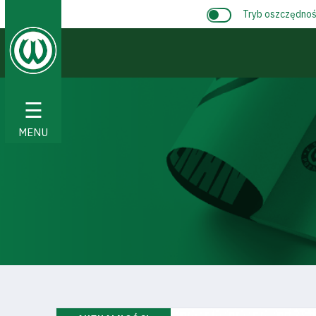
Tryb oszczędnośc
☰
MENU