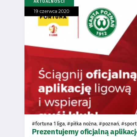
AKTUALNOŚCI
19 czerwca 2020
#
fortuna 1 liga
, #
piłka nożna
, #
poznań
, #
sport
Prezentujemy oficjalną aplikację