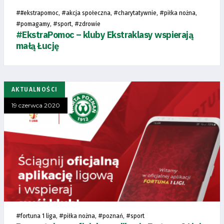
#
, #
, #
, #
,
#ekstrapomoc
akcja społeczna
charytatywnie
piłka nożna
#
, #
, #
pomagamy
sport
zdrowie
#EkstraPomoc – kluby Ekstraklasy wspierają
małą Łucję
AKTUALNOŚCI
19 czerwca 2020
#
, #
, #
, #
fortuna 1 liga
piłka nożna
poznań
sport