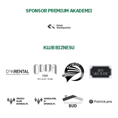
Trybuny
SPONSOR PREMIUM AKADEMII
Polityka
prywatności
KLUB BIZNESU
Regulaminy
Aleja
Warciarzy
#WARTOpobrać
Prowizja
pośredników