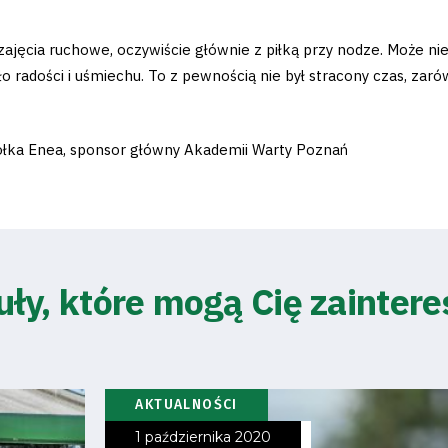
zajęcia ruchowe, oczywiście głównie z piłką przy nodze. Może n
adości i uśmiechu. To z pewnością nie był stracony czas, zarówn
ółka Enea, sponsor główny Akademii Warty Poznań
uły, które mogą Cię zainter
AKTUALNOŚCI
1 października 2020