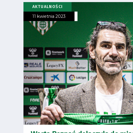
Pierwszy
AKTUALNOŚCI
zespół
11 kwietnia 2023
Amp
Futbol
Akademia
Aktualności
Warta
TV