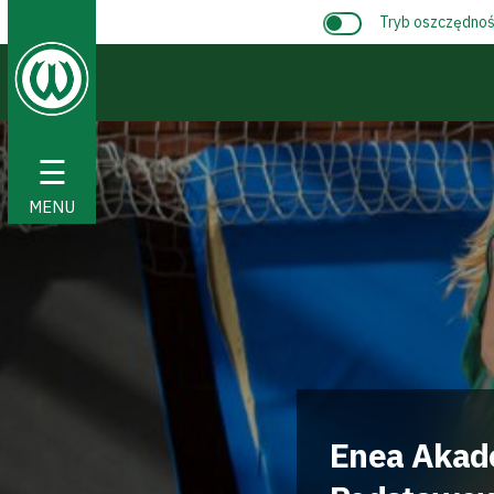
Tryb oszczędnośc
☰
MENU
Enea Akade