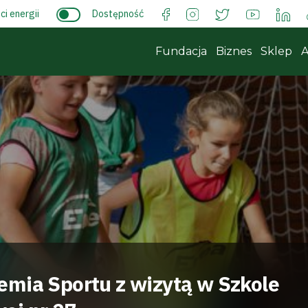
i energii
Dostępność
Fundacja
Biznes
Sklep
A
mia Sportu z wizytą w Szkole