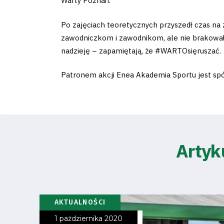
Warty Poznań.
Po zajęciach teoretycznych przyszedł czas na 
zawodniczkom i zawodnikom, ale nie brakowało r
nadzieję – zapamiętają, że #WARTOsięruszać.
Patronem akcji Enea Akademia Sportu jest sp
Artyk
AKTUALNOŚCI
1 października 2020