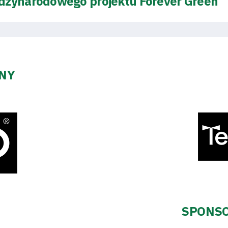
dzynarodowego projektu Forever Green
ZNY
SPONSO