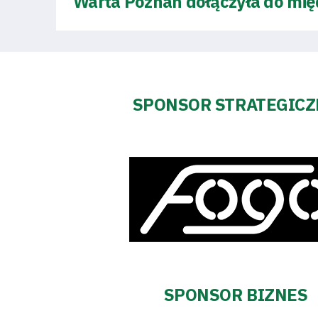
Warta Poznań dołączyła do mię
Fundacja
Biznes
Sklep
SPONSOR STRATEGIC
Sponsorzy
Trybuny
Polityka
SPONSOR BIZNES
prywatności