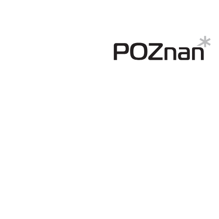
Regulaminy
Aleja
Warciarzy
#WARTOpobrać
Prowizja
pośredników
transakcyjnych