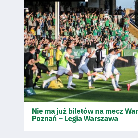
Klub
Tabela
i
terminarz
Bilety
Nie ma już biletów na mecz War
Kontakt
Poznań – Legia Warszawa