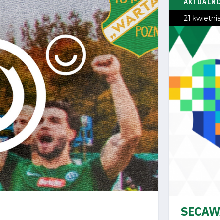
AKTUALN
21 kwietni
SECAWA