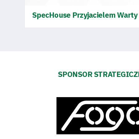
SpecHouse Przyjacielem Warty
Klub
Tabela
i
SPONSOR STRATEGIC
terminarz
Bilety
Kontakt