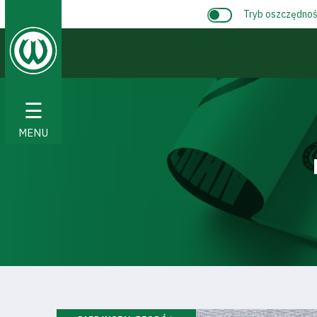
Tryb oszczędnośc
☰
MENU