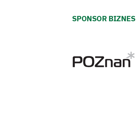
Pierwszy
zespół
SPONSOR BIZNES
Amp
Futbol
Akademia
Aktualności
Warta
TV