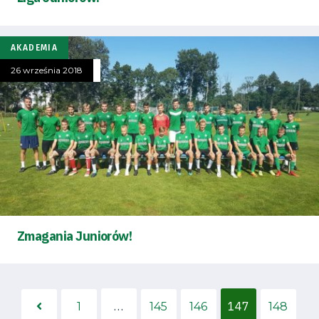
AKADEMIA
26 września 2018
Zmagania Juniorów!
…
147
1
145
146
148