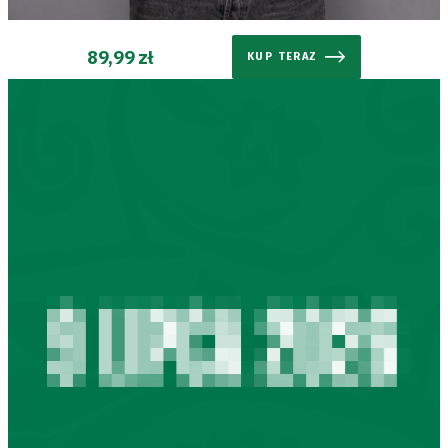
TV
89,99 zł
KUP TERAZ
Fundacja
Biznes
Sklep
Sponsorzy
Trybuny
Polityka
prywatności
Regulaminy