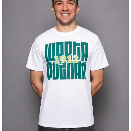
Bilety
Kontakt
Pierwszy
zespół
Amp
Futbol
Akademia
Aktualności
Warta