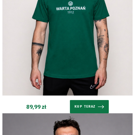
oszczędności
energii
Dostępność
SEARCH
FOR:
Search Button
Klub
Tabela
i
89,99 zł
KUP TERAZ
terminarz