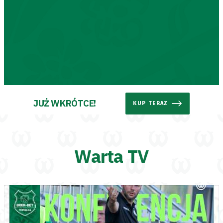
Aleja
Warciarzy
#WARTOpobrać
Prowizja
JUŻ WKRÓTCE!
KUP TERAZ
pośredników
transakcyjnych
Warta TV