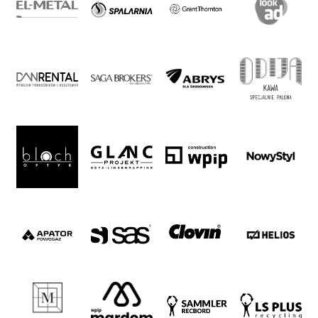
policy
Regulations
Development
Plan
2024-
27
ESG
Strategy
2024-