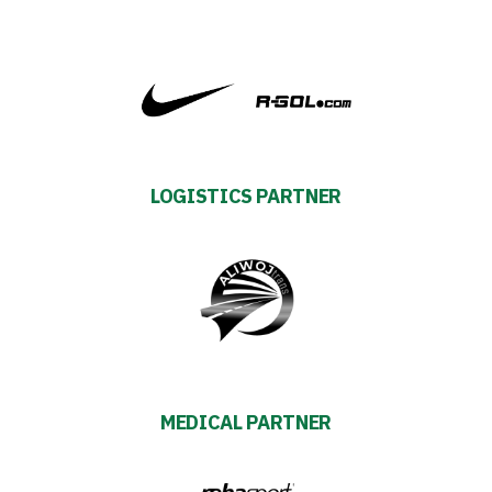
Table
and
schedule
Tickets
LOGISTICS PARTNER
Contact
First
team
Amp-
MEDICAL PARTNER
Futbol