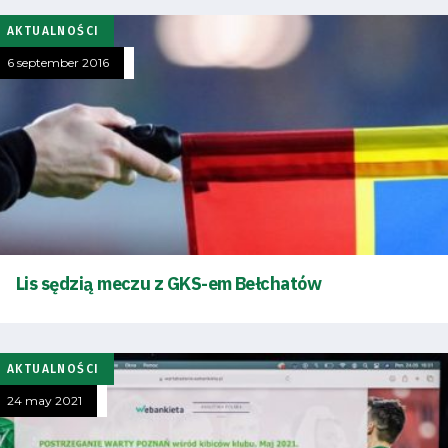
AKTUALNOŚCI
6 september 2016
Lis sędzią meczu z GKS-em Bełchatów
AKTUALNOŚCI
24 may 2021