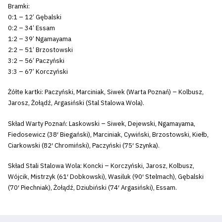
Bramki:
0:1 – 12’ Gębalski
0:2 – 34’ Essam
1:2 – 39’ Ngamayama
2:2 – 51’ Brzostowski
3:2 – 56’ Paczyński
3:3 – 67’ Korczyński
Żółte kartki: Paczyński, Marciniak, Siwek (Warta Poznań) – Kolbusz,
Jarosz, Żołądź, Argasiński (Stal Stalowa Wola).
Skład Warty Poznań: Laskowski – Siwek, Dejewski, Ngamayama,
Fiedosewicz (38′ Biegański), Marciniak, Cywiński, Brzostowski, Kiełb,
Ciarkowski (82′ Chromiński), Paczyński (75′ Szynka).
Skład Stali Stalowa Wola: Koncki – Korczyński, Jarosz, Kolbusz,
Wójcik, Mistrzyk (61′ Dobkowski), Wasiluk (90′ Stelmach), Gębalski
(70′ Piechniak), Żołądź, Dziubiński (74′ Argasiński), Essam.