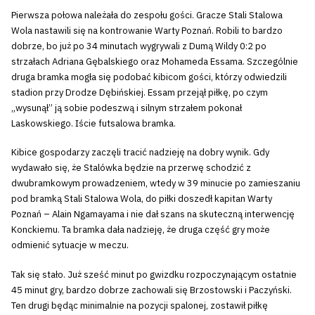
Pierwsza połowa należała do zespołu gości. Gracze Stali Stalowa
Wola nastawili się na kontrowanie Warty Poznań. Robili to bardzo
dobrze, bo już po 34 minutach wygrywali z Dumą Wildy 0:2 po
strzałach Adriana Gębalskiego oraz Mohameda Essama. Szczególnie
druga bramka mogła się podobać kibicom gości, którzy odwiedzili
stadion przy Drodze Dębińskiej. Essam przejął piłkę, po czym
„wysunął” ją sobie podeszwą i silnym strzałem pokonał
Laskowskiego. Iście futsalowa bramka.
Kibice gospodarzy zaczęli tracić nadzieję na dobry wynik. Gdy
wydawało się, że Stalówka będzie na przerwę schodzić z
dwubramkowym prowadzeniem, wtedy w 39 minucie po zamieszaniu
pod bramką Stali Stalowa Wola, do piłki doszedł kapitan Warty
Poznań – Alain Ngamayama i nie dał szans na skuteczną interwencję
Konckiemu. Ta bramka dała nadzieję, że druga część gry może
odmienić sytuacje w meczu.
Tak się stało. Już sześć minut po gwizdku rozpoczynającym ostatnie
45 minut gry, bardzo dobrze zachowali się Brzostowski i Paczyński.
Ten drugi będąc minimalnie na pozycji spalonej, zostawił piłkę