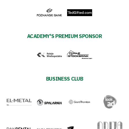
27
ESG
Strategy
ACADEMY'S PREMIUM SPONSOR
2024-
27
Warta’s
BUSINESS CLUB
Alley
#WORTHdownload