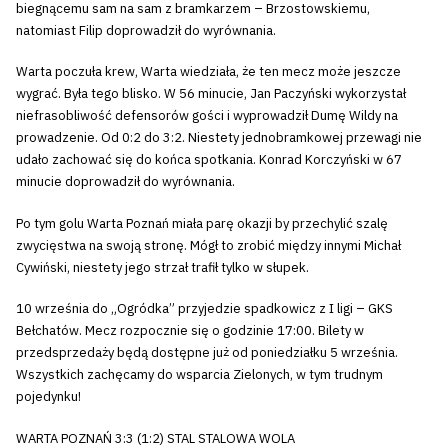
biegnącemu sam na sam z bramkarzem – Brzostowskiemu,
natomiast Filip doprowadził do wyrównania.
Warta poczuła krew, Warta wiedziała, że ten mecz może jeszcze
wygrać. Była tego blisko. W 56 minucie, Jan Paczyński wykorzystał
niefrasobliwość defensorów gości i wyprowadził Dumę Wildy na
prowadzenie. Od 0:2 do 3:2. Niestety jednobramkowej przewagi nie
udało zachować się do końca spotkania. Konrad Korczyński w 67
minucie doprowadził do wyrównania.
Po tym golu Warta Poznań miała parę okazji by przechylić szalę
zwycięstwa na swoją stronę. Mógł to zrobić między innymi Michał
Cywiński, niestety jego strzał trafił tylko w słupek.
10 września do „Ogródka” przyjedzie spadkowicz z I ligi – GKS
Bełchatów. Mecz rozpocznie się o godzinie 17:00. Bilety w
przedsprzedaży będą dostępne już od poniedziałku 5 września.
Wszystkich zachęcamy do wsparcia Zielonych, w tym trudnym
pojedynku!
WARTA POZNAŃ 3:3 (1:2) STAL STALOWA WOLA