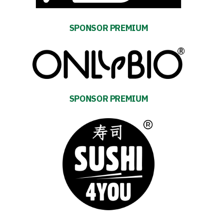
SEARCH
FOR:
Search Button
SPONSOR PREMIUM
Club
Table
SPONSOR PREMIUM
and
schedule
Tickets
Contact
First