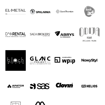
2024-
27
ESG
Strategy
2024-
27
Warta’s
Alley
#WORTHdownload