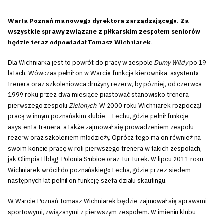
Warta Poznań ma nowego dyrektora zarządzającego. Za
wszystkie sprawy związane z piłkarskim zespołem seniorów
będzie teraz odpowiadał Tomasz Wichniarek.
Dla Wichniarka jest to powrót do pracy w zespole
Dumy Wildy
po 19
latach. Wówczas pełnił on w Warcie funkcje kierownika, asystenta
trenera oraz szkoleniowca drużyny rezerw, by później, od czerwca
1999 roku przez dwa miesiące piastować stanowisko trenera
pierwszego zespołu
Zielonych
. W 2000 roku Wichniarek rozpoczął
pracę w innym poznańskim klubie – Lechu, gdzie pełnił funkcje
asystenta trenera, a także zajmował się prowadzeniem zespołu
rezerw oraz szkoleniem młodzieży. Oprócz tego ma on również na
swoim koncie pracę w roli pierwszego trenera w takich zespołach,
jak Olimpia Elbląg, Polonia Słubice oraz Tur Turek. W lipcu 2011 roku
Wichniarek wrócił do poznańskiego Lecha, gdzie przez siedem
następnych lat pełnił on funkcję szefa działu skautingu.
W Warcie Poznań Tomasz Wichniarek będzie zajmował się sprawami
sportowymi, związanymi z pierwszym zespołem. W imieniu klubu