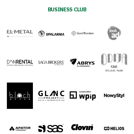
2024-
BUSINESS CLUB
27
Warta’s
Alley
#WORTHdownload