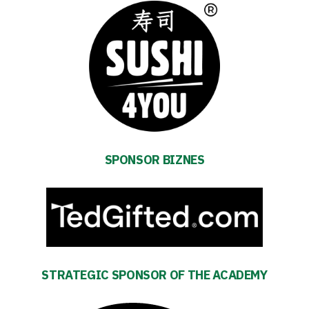
Club
Table
and
schedule
Tickets
SPONSOR BIZNES
Contact
First
team
STRATEGIC SPONSOR OF THE ACADEMY
Amp-