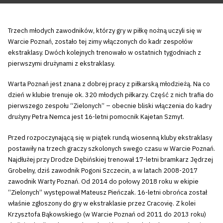
Trzech młodych zawodników, którzy gry w piłkę nożną uczyli się w
Warcie Poznań, zostało tej zimy włączonych do kadr zespołów
ekstraklasy. Dwóch kolejnych trenowało w ostatnich tygodniach z
pierwszymi drużynami z ekstraklasy.
Warta Poznań jest znana z dobrej pracy z piłkarską młodzieżą. Na co
dzień w klubie trenuje ok. 320 młodych piłkarzy. Część z nich trafia do
pierwszego zespołu “Zielonych” – obecnie bliski włączenia do kadry
drużyny Petra Nemca jest 16-letni pomocnik Kajetan Szmyt.
Przed rozpoczynającą się w piątek rundą wiosenną kluby ekstraklasy
postawiły na trzech graczy szkolonych swego czasu w Warcie Poznań.
Najdłużej przy Drodze Dębińskiej trenował 17-letni bramkarz Jędrzej
Grobelny, dziś zawodnik Pogoni Szczecin, a w latach 2008-2017
zawodnik Warty Poznań. Od 2014 do połowy 2018 roku w ekipie
“Zielonych” występował Mateusz Pieńczak. 16-letni obrońca został
właśnie zgłoszony do gry w ekstraklasie przez Cracovię. Z kolei
Krzysztofa Bąkowskiego (w Warcie Poznań od 2011 do 2013 roku)