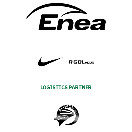
Contact
First
team
Amp-
Futbol
Academy
LOGISTICS PARTNER
Fan
club