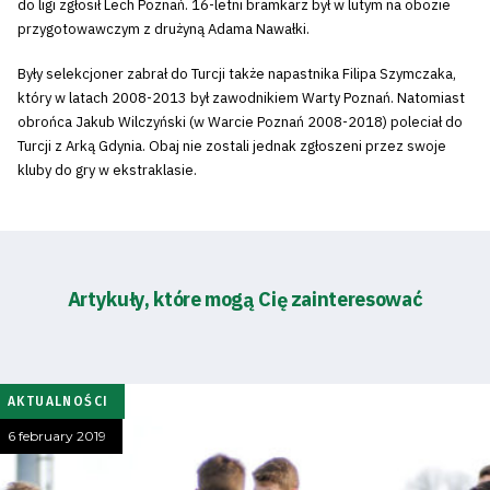
do ligi zgłosił Lech Poznań. 16-letni bramkarz był w lutym na obozie
przygotowawczym z drużyną Adama Nawałki.
Były selekcjoner zabrał do Turcji także napastnika Filipa Szymczaka,
który w latach 2008-2013 był zawodnikiem Warty Poznań. Natomiast
obrońca Jakub Wilczyński (w Warcie Poznań 2008-2018) poleciał do
Turcji z Arką Gdynia. Obaj nie zostali jednak zgłoszeni przez swoje
kluby do gry w ekstraklasie.
Artykuły, które mogą Cię zainteresować
AKTUALNOŚCI
6 february 2019