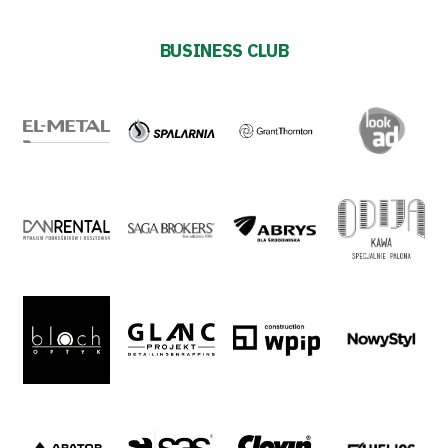
Plan
BUSINESS CLUB
2024-
27
ESG
Strategy
2024-
27
Warta’s
Alley
#WORTHdownload