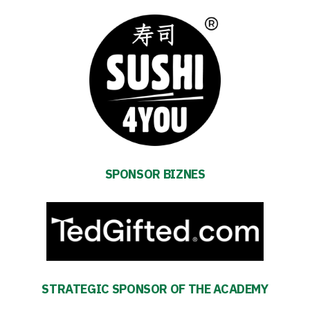
mode
Accessibility
SEARCH
FOR:
Search Button
Club
SPONSOR BIZNES
Table
and
schedule
STRATEGIC SPONSOR OF THE ACADEMY
Tickets