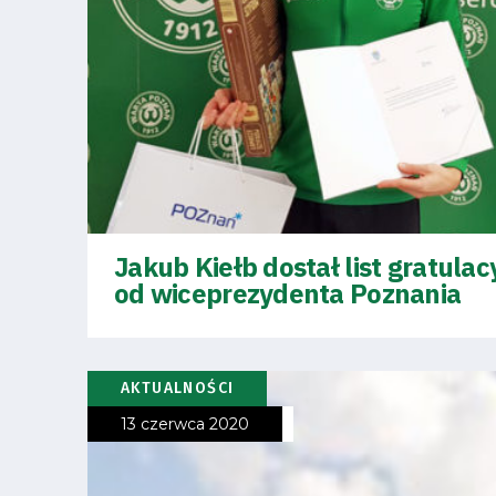
Pierwszy
zespół
Amp
Futbol
Akademia
Jakub Kiełb dostał list gratulac
od wiceprezydenta Poznania
Aktualności
AKTUALNOŚCI
Warta
13 czerwca 2020
TV