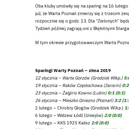
Oba kluby umówiły się na sparing na 16 lutego
już, że Warta Poznań zmierzy się z trzecim zes
rozpocznie się o godz. 13. Dla “Zielonych” b
Tydzień później zagrają oni z Błękitnymi Starg
W tym okresie przygotowawczym Warta Poznań 
Sparingi Warty Poznań – zima 2019
12 stycznia – Warta Gorzów (Grodzisk Wlkp.)
5:
19 stycznia – Raków Częstochowa (Jarocin)
0:2
23 stycznia – Żalgiris Kowno (Lubin)
0:1 (0:1)
26 stycznia – Mieszko Gniezno (Poznań)
3:2 (1:
2 lutego – Chrobry Głogów (Grodzisk Wlkp.)
1:
6 lutego – Widzew Łódź (Uniejów)
2:0 (0:0)
9 lutego – KKS 1925 Kalisz
2:0 (0:0)