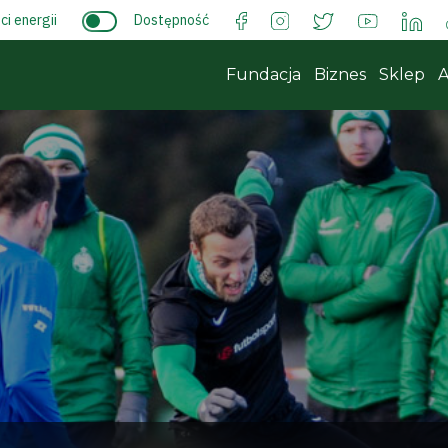
i energii
Dostępność
Fundacja
Biznes
Sklep
A