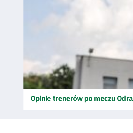
Fundacja
Biznes
Sklep
Sponsorzy
Trybuny
Opinie trenerów po meczu Odra
Polityka
prywatności