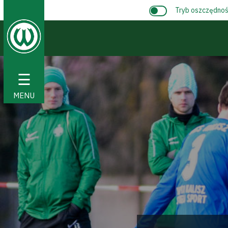
Tryb oszczędnośc
☰
MENU