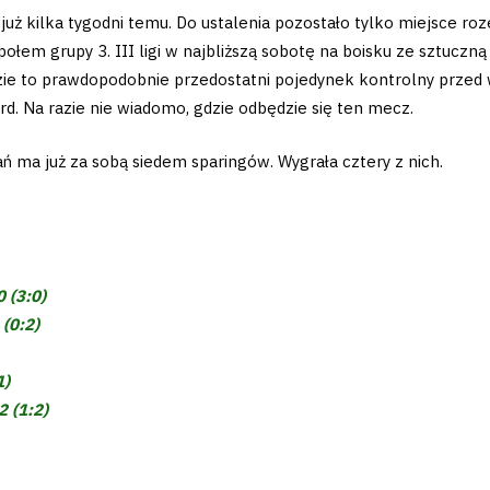
 już kilka tygodni temu. Do ustalenia pozostało tylko miejsce r
połem grupy 3. III ligi w najbliższą sobotę na boisku ze sztucz
ędzie to prawdopodobnie przedostatni pojedynek kontrolny przed
ard. Na razie nie wiadomo, gdzie odbędzie się ten mecz.
ma już za sobą siedem sparingów. Wygrała cztery z nich.
0 (3:0)
 (0:2)
1)
2 (1:2)