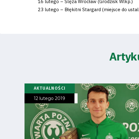
16 lutego – Ślęza Wrocław (Grodzisk Wlkp.)
23 lutego – Błękitni Stargard (miejsce do ustal
Klub
Tabela
Artyk
i
terminarz
AKTUALNOŚCI
Bilety
12 lutego 2019
Kontakt