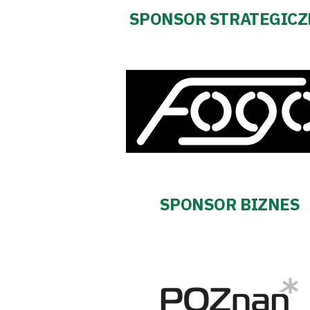
Regulaminy
SPONSOR STRATEGIC
Aleja
Warciarzy
#WARTOpobrać
Prowizja
pośredników
SPONSOR BIZNES
transakcyjnych