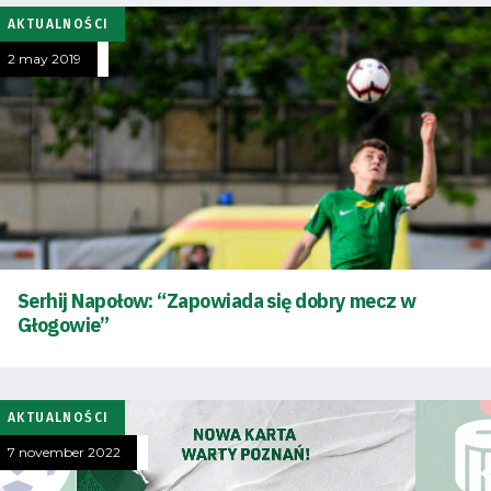
AKTUALNOŚCI
2 may 2019
Energy
saving
mode
Accessibility
SEARCH
FOR:
Search Button
Serhij Napołow: “Zapowiada się dobry mecz w
Głogowie”
Club
AKTUALNOŚCI
Table
7 november 2022
and