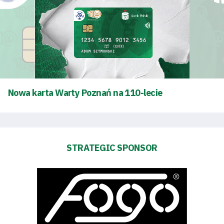
schedule
Tickets
Contact
Nowa karta Warty Poznań na 110-lecie
First
team
STRATEGIC SPONSOR
Amp-
Futbol
Academy
Fan