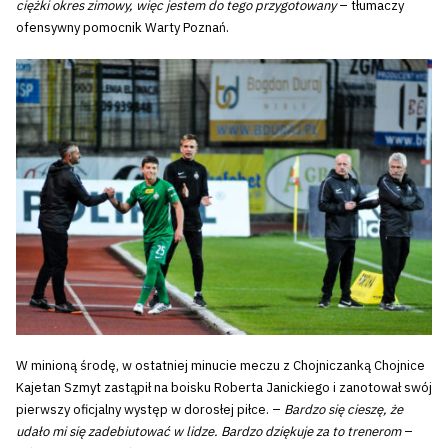
ciężki okres zimowy, więc jestem do tego przygotowany
– tłumaczy
ofensywny pomocnik Warty Poznań.
W minioną środę, w ostatniej minucie meczu z Chojniczanką Chojnice
Kajetan Szmyt zastąpił na boisku Roberta Janickiego i zanotował swój
pierwszy oficjalny występ w dorosłej piłce. –
Bardzo się cieszę, że
udało mi się zadebiutować w lidze. Bardzo dziękuje za to trenerom
–