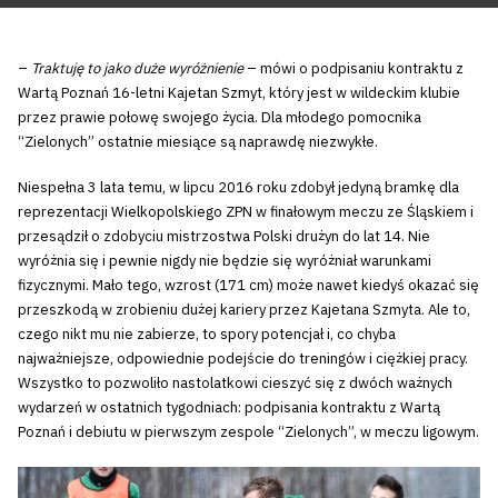
–
Traktuję to jako duże wyróżnienie
– mówi o podpisaniu kontraktu z
Wartą Poznań 16-letni Kajetan Szmyt, który jest w wildeckim klubie
przez prawie połowę swojego życia. Dla młodego pomocnika
“Zielonych” ostatnie miesiące są naprawdę niezwykłe.
Niespełna 3 lata temu, w lipcu 2016 roku zdobył jedyną bramkę dla
reprezentacji Wielkopolskiego ZPN w finałowym meczu ze Śląskiem i
przesądził o zdobyciu mistrzostwa Polski drużyn do lat 14. Nie
wyróżnia się i pewnie nigdy nie będzie się wyróżniał warunkami
fizycznymi. Mało tego, wzrost (171 cm) może nawet kiedyś okazać się
przeszkodą w zrobieniu dużej kariery przez Kajetana Szmyta. Ale to,
czego nikt mu nie zabierze, to spory potencjał i, co chyba
najważniejsze, odpowiednie podejście do treningów i ciężkiej pracy.
Wszystko to pozwoliło nastolatkowi cieszyć się z dwóch ważnych
wydarzeń w ostatnich tygodniach: podpisania kontraktu z Wartą
Poznań i debiutu w pierwszym zespole “Zielonych”, w meczu ligowym.