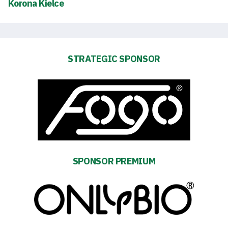
Korona Kielce
Club
Table
STRATEGIC SPONSOR
and
schedule
Tickets
Contact
SPONSOR PREMIUM
First
team
Amp-