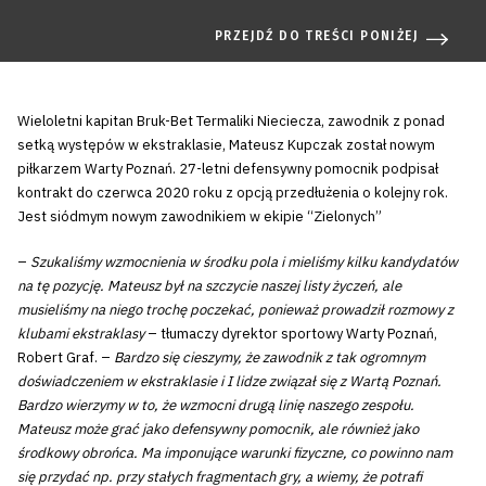
PRZEJDŹ DO TREŚCI PONIŻEJ
Wieloletni kapitan Bruk-Bet Termaliki Nieciecza, zawodnik z ponad
setką występów w ekstraklasie, Mateusz Kupczak został nowym
piłkarzem Warty Poznań. 27-letni defensywny pomocnik podpisał
kontrakt do czerwca 2020 roku z opcją przedłużenia o kolejny rok.
Jest siódmym nowym zawodnikiem w ekipie “Zielonych”
–
Szukaliśmy wzmocnienia w środku pola i mieliśmy kilku kandydatów
na tę pozycję. Mateusz był na szczycie naszej listy życzeń, ale
musieliśmy na niego trochę poczekać, ponieważ prowadził rozmowy z
klubami ekstraklasy
– tłumaczy dyrektor sportowy Warty Poznań,
Robert Graf. –
Bardzo się cieszymy, że zawodnik z tak ogromnym
doświadczeniem w ekstraklasie i I lidze związał się z Wartą Poznań.
Bardzo wierzymy w to, że wzmocni drugą linię naszego zespołu.
Mateusz może grać jako defensywny pomocnik, ale również jako
środkowy obrońca. Ma imponujące warunki fizyczne, co powinno nam
się przydać np. przy stałych fragmentach gry, a wiemy, że potrafi