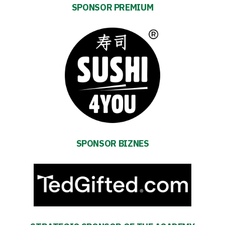
SPONSOR PREMIUM
Futbol
Academy
Fan
club
Warta
SPONSOR BIZNES
TV
Foundation
Business
Shop