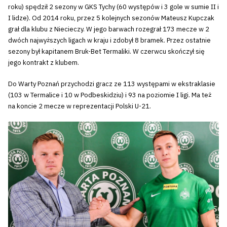
roku) spędził 2 sezony w GKS Tychy (60 występów i 3 gole w sumie II i
I lidze). Od 2014 roku, przez 5 kolejnych sezonów Mateusz Kupczak
grał dla klubu z Niecieczy. W jego barwach rozegrał 173 mecze w 2
dwóch najwyższych ligach w kraju i zdobył 8 bramek. Przez ostatnie
sezony był kapitanem Bruk-Bet Termaliki. W czerwcu skończył się
jego kontrakt z klubem.
Do Warty Poznań przychodzi gracz ze 113 występami w ekstraklasie
(103 w Termalice i 10 w Podbeskidziu) i 93 na poziomie I ligi. Ma też
na koncie 2 mecze w reprezentacji Polski U-21.