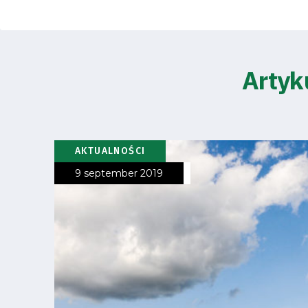
Amp-
Futbol
Academy
Artyk
Fan
club
AKTUALNOŚCI
9 september 2019
Warta
TV
Foundation