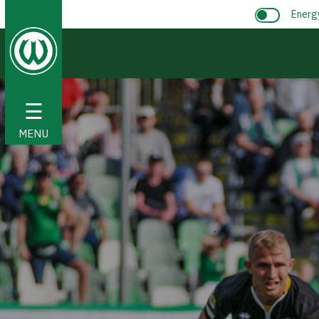
Energ
☰
MENU