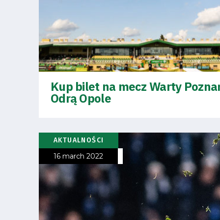
Business
Shop
Kup bilet na mecz Warty Pozna
Odrą Opole
Privacy
policy
AKTUALNOŚCI
Regulations
16 march 2022
Development
Plan