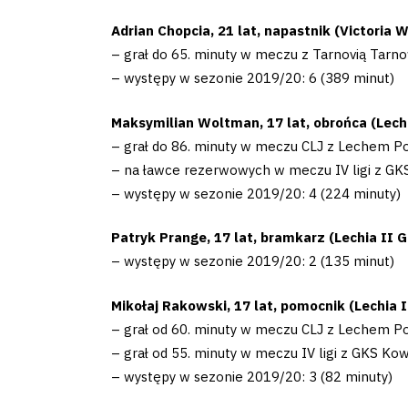
Club
Adrian Chopcia, 21 lat, napastnik (Victoria 
– grał do 65. minuty w meczu z Tarnovią Tarn
Table
– występy w sezonie 2019/20: 6 (389 minut)
and
Maksymilian Woltman, 17 lat, obrońca (Lechi
schedule
– grał do 86. minuty w meczu CLJ z Lechem Po
– na ławce rezerwowych w meczu IV ligi z GK
Tickets
– występy w sezonie 2019/20: 4 (224 minuty)
Patryk Prange, 17 lat, bramkarz (Lechia II 
Contact
– występy w sezonie 2019/20: 2 (135 minut)
Mikołaj Rakowski, 17 lat, pomocnik (Lechia 
First
– grał od 60. minuty w meczu CLJ z Lechem Po
– grał od 55. minuty w meczu IV ligi z GKS Kow
team
– występy w sezonie 2019/20: 3 (82 minuty)