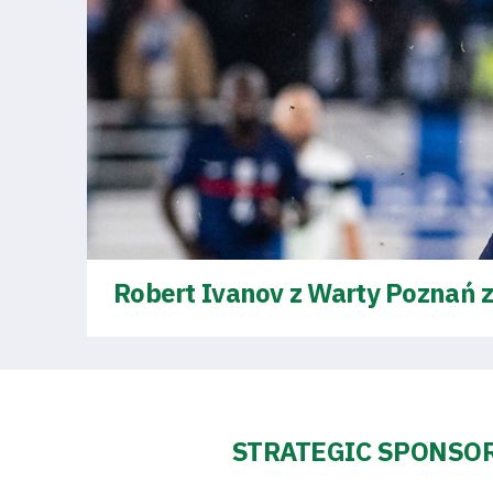
2024-
27
ESG
Strategy
2024-
27
Robert Ivanov z Warty Poznań z
Warta’s
Alley
STRATEGIC SPONSO
#WORTHdownload