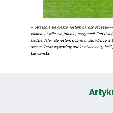
2024-
27
–
Strasznie się cieszę, jestem bardzo szczęśliw
ESG
Miałem chwile zwątpienia, rezygnacji. Ten dzi
będzie dalej, ale jestem dobrej myśli. Wierzę w
Strategy
szóste. Teraz wywozimy punkt z Niecieczy, jeśl
2024-
Laskowski.
27
Warta’s
Artyk
Alley
#WORTHdownload