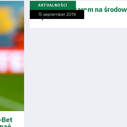
AKTUALNOŚCI
Pojedź autokarem na środow
Opole
15 september 2019
-Bet
znań