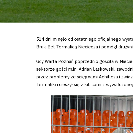
514 dni minęło od ostatniego oficjalnego wys
Bruk-Bet Termalicą Nieciecza i pomógł drużyn
Gdy Warta Poznań poprzednio gościła w Niecie
sektorze gości m.in. Adrian Laskowski, zawodn
przez problemy ze ścięgnami Achillesa i związa
Termaliki i cieszył się z kibicami z wywalczon