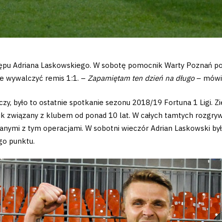
tępu Adriana Laskowskiego. W sobotę pomocnik Warty Poznań poj
ie wywalczyć remis 1:1. –
Zapamiętam ten dzień na długo
– mówi 
czy, było to ostatnie spotkanie sezonu 2018/19 Fortuna 1 Ligi.
ik związany z klubem od ponad 10 lat. W całych tamtych rozgryw
nymi z tym operacjami. W sobotni wieczór Adrian Laskowski był ju
ego punktu.