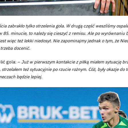
ścia zabrakło tylko strzelenia gola. W drugą część weszliśmy ospal
85. minucie, to należy się cieszyć z remisu. Ale po wyrównaniu był
est więc też lekki niedosyt. Nie zapominajmy jednak o tym, że Ni
trzeba docenić.
lić gola: –
Już w pierwszym kontakcie z piłką miałem sytuację b
strzelałem też sytuacyjnie po rzucie rożnym. Cóż, były okazje do t
meczach będzie lepiej.