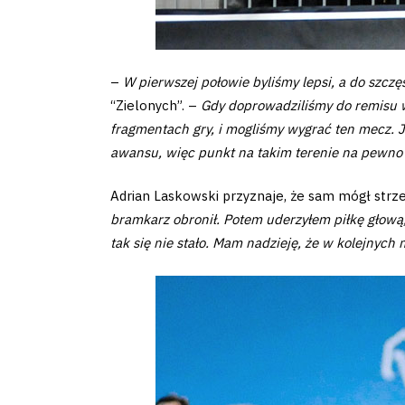
Amp-
Futbol
–
W pierwszej połowie byliśmy lepsi, a do szczę
Academy
“Zielonych”. –
Gdy doprowadziliśmy do remisu w 
fragmentach gry, i mogliśmy wygrać ten mecz. J
Fan
awansu, więc punkt na takim terenie na pewno 
club
Adrian Laskowski przyznaje, że sam mógł strze
bramkarz obronił. Potem uderzyłem piłkę głową, 
tak się nie stało. Mam nadzieję, że w kolejnych 
Warta
TV
Foundation