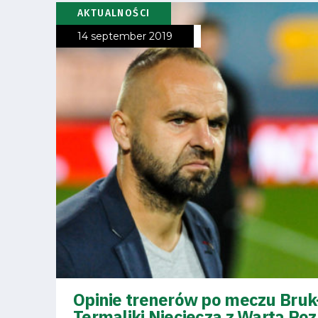
AKTUALNOŚCI
14 september 2019
Opinie trenerów po meczu Bruk
Termaliki Nieciecza z Wartą Po