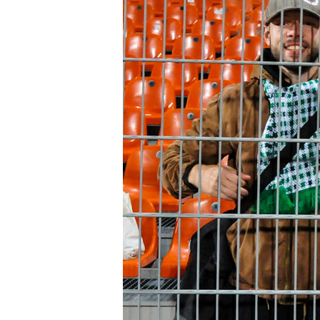
Club
Table
and
schedule
Tickets
Contact
First
team