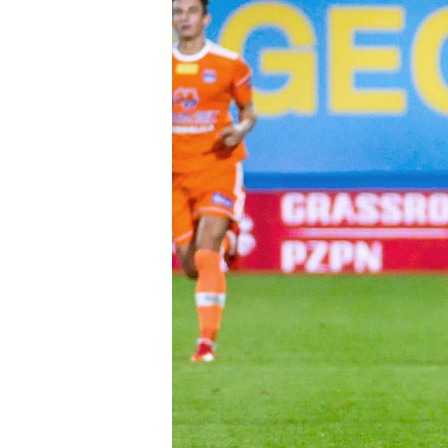
Business
Shop
Privacy
policy
Regulations
Development
Plan