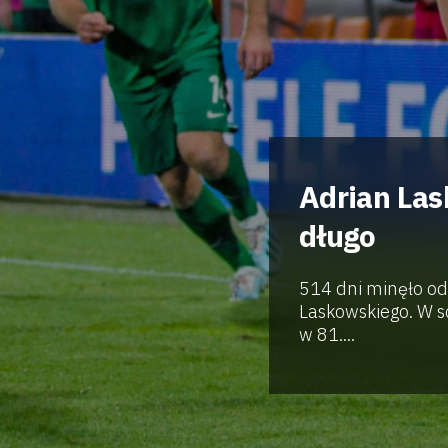
Adrian Las
długo
514 dni minęło od
Laskowskiego. W s
w 81....