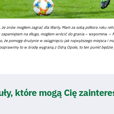
y, że znów mogłem zagrać dla Warty. Mam za sobą półtora roku rehab
eń zapamiętam na długo, mogłem wrócić do grania
– wspomina. –
 to, że pomogę drużynie w osiągnięciu jak najwyższego miejsca i m
i poprawimy to w środę wygraną z Odrą Opole, to ten punkt będzie 
uły, które mogą Cię zainter