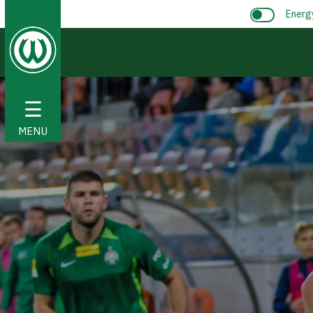
Energ
☰
MENU