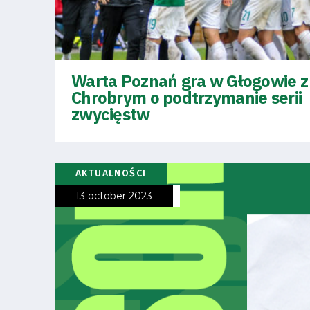
Business
Shop
Warta Poznań gra w Głogowie z
Chrobrym o podtrzymanie serii
zwycięstw
Privacy
AKTUALNOŚCI
policy
13 october 2023
Regulations
Development
Plan