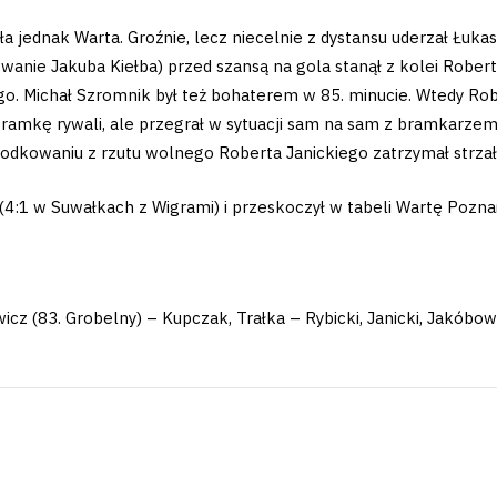
jednak Warta. Groźnie, lecz niecelnie z dystansu uderzał Łukasz
wanie Jakuba Kiełba) przed szansą na gola stanął z kolei Robert
o. Michał Szromnik był też bohaterem w 85. minucie. Wtedy Robe
ramkę rywali, ale przegrał w sytuacji sam na sam z bramkarzem 
środkowaniu z rzutu wolnego Roberta Janickiego zatrzymał strza
1 w Suwałkach z Wigrami) i przeskoczył w tabeli Wartę Poznań,
wicz (83. Grobelny) – Kupczak, Trałka – Rybicki, Janicki, Jakóbows