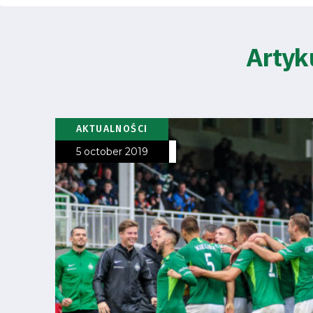
Amp-
Futbol
Artyk
Academy
Fan
AKTUALNOŚCI
club
5 october 2019
Warta
TV
Foundation