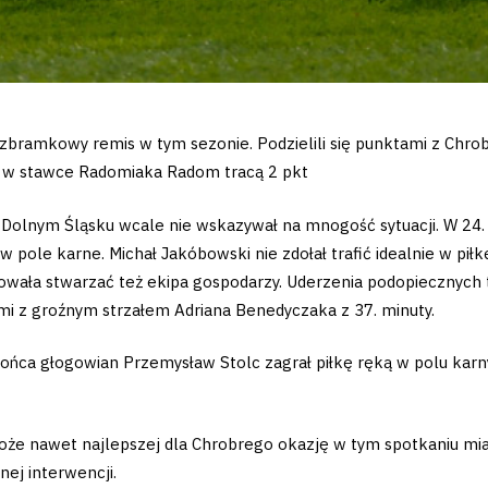
bramkowy remis w tym sezonie. Podzielili się punktami z Chrobr
go w stawce Radomiaka Radom tracą 2 pkt
Dolnym Śląsku wcale nie wskazywał na mnogość sytuacji. W 24. 
 pole karne. Michał Jakóbowski nie zdołał trafić idealnie w pił
wała stwarzać też ekipa gospodarzy. Uderzenia podopiecznych tr
nymi z groźnym strzałem Adriana Benedyczaka z 37. minuty.
ońca głogowian Przemysław Stolc zagrał piłkę ręką w polu karny
może nawet najlepszej dla Chrobrego okazję w tym spotkaniu mia
nej interwencji.