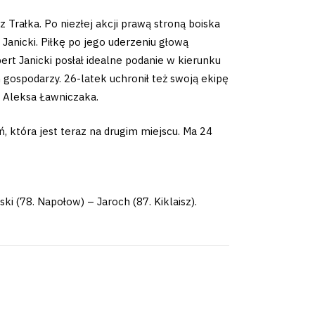
 Trałka. Po niezłej akcji prawą stroną boiska
 Janicki. Piłkę po jego uderzeniu głową
rt Janicki posłał idealne podanie w kierunku
gospodarzy. 26-latek uchronił też swoją ekipę
ł Aleksa Ławniczaka.
 która jest teraz na drugim miejscu. Ma 24
ki (78. Napołow) – Jaroch (87. Kiklaisz).