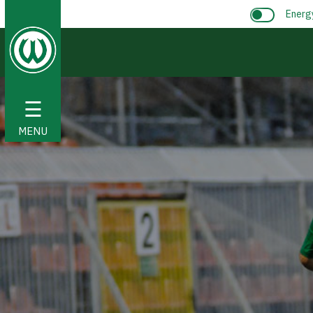
Energ
☰
MENU