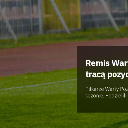
Remis Wart
tracą pozyc
Piłkarze Warty P
sezonie. Podzielil