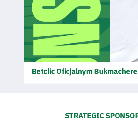
2024-
27
ESG
Strategy
2024-
Betclic Oficjalnym Bukmacher
27
Warta’s
Alley
STRATEGIC SPONSO
#WORTHdownload