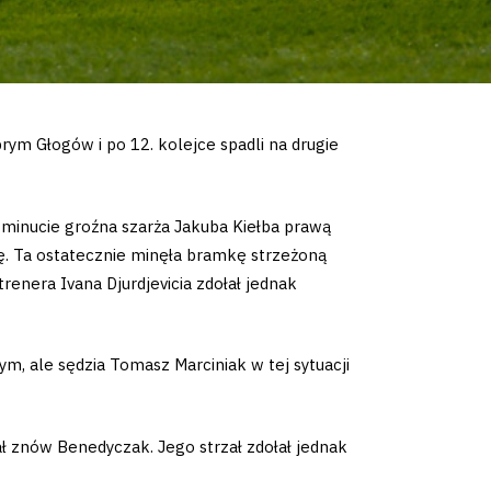
ym Głogów i po 12. kolejce spadli na drugie
minucie groźna szarża Jakuba Kiełba prawą
kę. Ta ostatecznie minęła bramkę strzeżoną
enera Ivana Djurdjevicia zdołał jednak
m, ale sędzia Tomasz Marciniak w tej sytuacji
ł znów Benedyczak. Jego strzał zdołał jednak