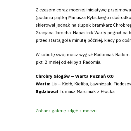
Club
Z czasem coraz mocniej inicjatywę przejmowała 
(podaniu piętką Mariusza Rybickiego i dośrodko
Table
skierował jednak na słupek bramkarz Chrobreg
and
Gracjana Jarocha. Napastnik Warty pognał na b
przed startą gola minutę później, kiedy po do
schedule
W sobotę swój mecz wygrał Radomiak Radom (4:
Tickets
pkt, 2 mniej od ekipy z Radomia.
Chrobry Głogów – Warta Poznań 0:0
Contact
Warta:
Lis – Kiełb, Kieliba, Ławniczak, Fiedose
Sędziował
Tomasz Marciniak z Płocka
First
Zobacz galerię zdjęć z meczu
team