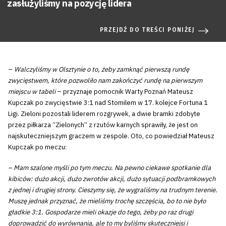
zasłużyliśmy na pozycję lidera
PRZEJDŹ DO TREŚCI PONIŻEJ
–
Walczyliśmy w Olsztynie o to, żeby zamknąć pierwszą rundę
zwycięstwem, które pozwoliło nam zakończyć rundę na pierwszym
miejscu w tabeli
– przyznaje pomocnik Warty Poznań Mateusz
Kupczak po zwycięstwie 3:1 nad Stomilem w 17. kolejce Fortuna 1
Ligi. Zieloni pozostali liderem rozgrywek, a dwie bramki zdobyte
przez piłkarza “Zielonych” z rzutów karnych sprawiły, że jest on
najskuteczniejszym graczem w zespole. Oto, co powiedział Mateusz
Kupczak po meczu:
– Mam szalone myśli po tym meczu. Na pewno ciekawe spotkanie dla
kibiców: dużo akcji, dużo zwrotów akcji, dużo sytuacji podbramkowych
z jednej i drugiej strony. Cieszymy się, że wygraliśmy na trudnym terenie.
Muszę jednak przyznać, że mieliśmy trochę szczęścia, bo to nie było
gładkie 3:1. Gospodarze mieli okazje do tego, żeby po raz drugi
doprowadzić do wyrównania, ale to my byliśmy skuteczniejsi i