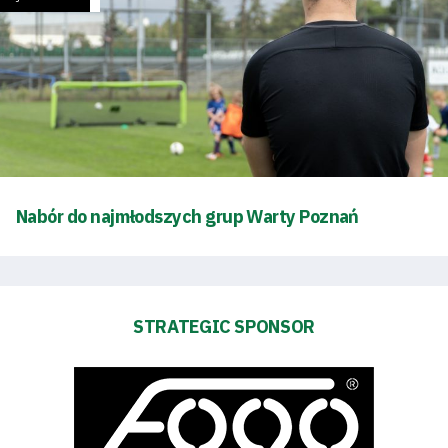
Energy
saving
mode
Accessibility
Nabór do najmłodszych grup Warty Poznań
SEARCH
FOR:
Search Button
STRATEGIC SPONSOR
Club
Table