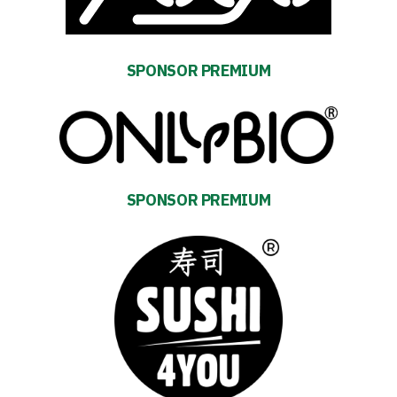
and
schedule
SPONSOR PREMIUM
Tickets
Contact
First
SPONSOR PREMIUM
team
Amp-
Futbol
Academy