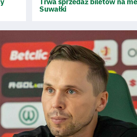
cy
Trwa sprzedaż biletów na me
Suwałki