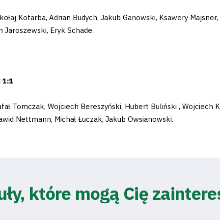
ikołaj Kotarba, Adrian Budych, Jakub Ganowski, Ksawery Majsner, 
n Jaroszewski, Eryk Schade.
 1:1
afał Tomczak, Wojciech Bereszyński, Hubert Buliński , Wojciech 
awid Nettmann, Michał Łuczak, Jakub Owsianowski.
uły, które mogą Cię zainter