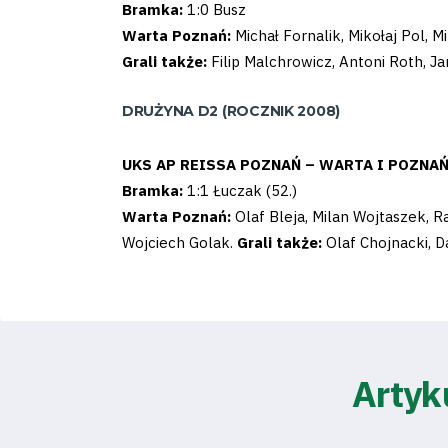
Amp-
Bramka:
1:0 Busz
Warta Poznań:
Michał Fornalik, Mikołaj Pol, M
Futbol
Grali także:
Filip Malchrowicz, Antoni Roth, Ja
Academy
DRUŻYNA D2 (ROCZNIK 2008)
Fan
UKS AP REISSA POZNAŃ – WARTA I POZNAŃ
Bramka:
1:1 Łuczak (52.)
club
Warta Poznań:
Olaf Bleja, Milan Wojtaszek, R
Wojciech Golak.
Grali także:
Olaf Chojnacki, D
Warta
TV
Artyk
Foundation