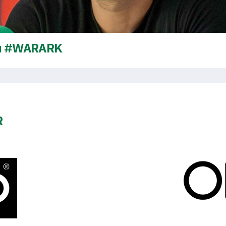
zu #WARARK
R