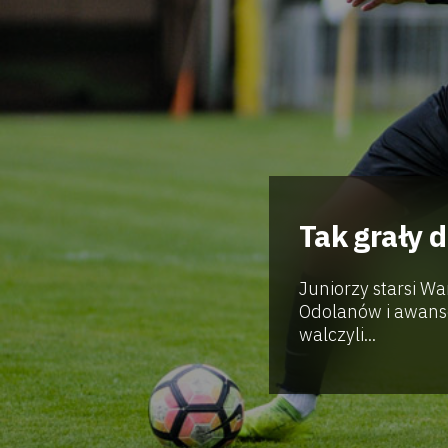
Tak grały 
Juniorzy starsi Wa
Odolanów i awanso
walczyli...