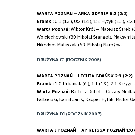
Club
WARTA POZNAŃ – ARKA GDYNIA 5:2 (2:2)
Table
Bramki:
0:1 (13.), 0:2 (14.), 1:2 Hyżyk (25.), 2:2
Warta Poznań:
Wiktor Król – Mateusz Streb (
and
Wojciechowski (80 Mikołaj Stangel), Maksymilia
Nikodem Matuszak (63. Mikołaj Narożny).
schedule
DRUŻYNA C1 (ROCZNIK 2005)
Tickets
WARTA POZNAŃ – LECHIA GDAŃSK 2:3 (2:2)
Contact
Bramki:
1:0 Urbaniak (6.), 1:1 (13.), 2:1 Krzyżost
Warta Poznań:
Bartosz Dubel – Cezary Modław
Falbierski, Kamil Janik, Kacper Pytlik, Michał 
First
DRUŻYNA D1 (ROCZNIK 2007)
team
WARTA I POZNAŃ – AP REISSA POZNAŃ 1:0 (