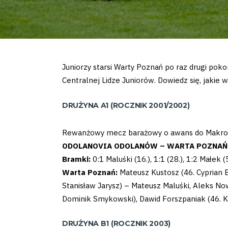
Juniorzy starsi Warty Poznań po raz drugi pok
Centralnej Lidze Juniorów. Dowiedz się, jakie
DRUŻYNA A1 (ROCZNIK 2001/2002)
Rewanżowy mecz barażowy o awans do Makroregi
ODOLANOVIA ODOLANÓW – WARTA POZNAŃ – 
Bramki:
0:1 Maluśki (16.), 1:1 (28.), 1:2 Małek (
Warta Poznań:
Mateusz Kustosz (46. Cyprian 
Stanisław Jarysz) – Mateusz Maluśki, Aleks Nowa
Dominik Smykowski), Dawid Forszpaniak (46. K
DRUŻYNA B1 (ROCZNIK 2003)