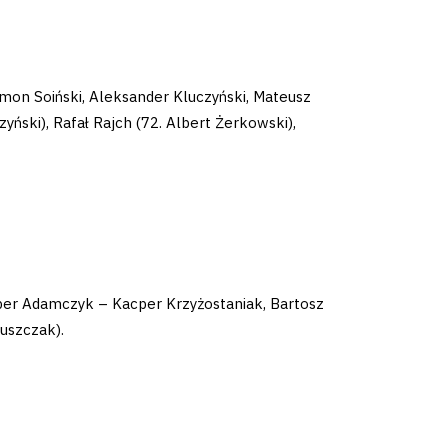
mon Soiński, Aleksander Kluczyński, Mateusz
yński), Rafał Rajch (72. Albert Żerkowski),
cper Adamczyk – Kacper Krzyżostaniak, Bartosz
Guszczak).