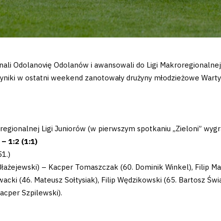
onali Odolanovię Odolanów i awansowali do Ligi Makroregionalnej
 wyniki w ostatni weekend zanotowały drużyny młodzieżowe Wart
onalnej Ligi Juniorów (w pierwszym spotkaniu „Zieloni” wygra
1:2 (1:1)
51.)
Błażejewski) – Kacper Tomaszczak (60. Dominik Winkel), Filip M
cki (46. Mateusz Sołtysiak), Filip Wędzikowski (65. Bartosz Świą
acper Szpilewski).