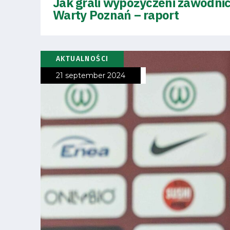
Jak grali wypożyczeni zawodni
2024-
Warty Poznań – raport
27
AKTUALNOŚCI
ESG
21 september 2024
Strategy
2024-
27
Warta’s
Alley
#WORTHdownload