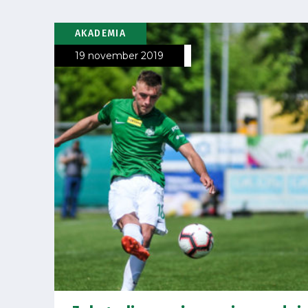
Business
AKADEMIA
19 november 2019
Shop
Privacy
policy
Regulations
Development
Plan