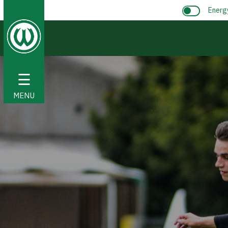
Energ
☰
MENU