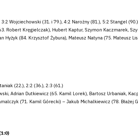
 i 3:2 Wojciechowski (31. i 79.), 4:2 Narożny (81.), 5:2 Stangel (90.)
63. Robert Kręgielczak), Hubert Kaptur, Szymon Kaczmarek, Szy
n Hyżyk (84. Krzysztof Żybura), Mateusz Natyna (75. Mateusz Lisz
aniak (22.), 2:2 (36.), 2:3 (61.)
ski, Adrian Dutkiewicz (65. Kamil Lorek), Bartosz Urbaniak, Ka
Gamalczyk (71. Kamil Górecki) – Jakub Michalkiewicz (78. Błażej 
1:0)