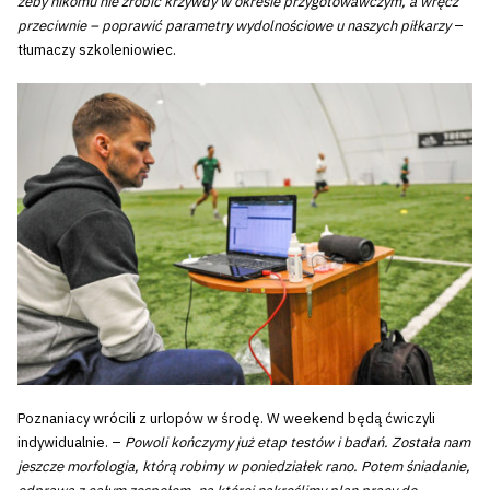
żeby nikomu nie zrobić krzywdy w okresie przygotowawczym, a wręcz
przeciwnie – poprawić parametry wydolnościowe u naszych piłkarzy
–
tłumaczy szkoleniowiec.
Poznaniacy wrócili z urlopów w środę. W weekend będą ćwiczyli
indywidualnie. –
Powoli kończymy już etap testów i badań. Została nam
jeszcze morfologia, którą robimy w poniedziałek rano. Potem śniadanie,