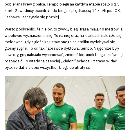
pobieraną krew z palca. Tempo biegu na każdym etapie rosło o 1,5
km/h. Zawodnicy ocenili, że do biegu z prędkością 14 km/h jest OK,
„zabawa” zaczynała się później.
Warto podkreślić, że nie był to zwykły bieg. Trasa miała 40 metrów, a
w połowie wyznaczono linię. To na niej oraz na krańcach należało się
meldować, gdy z głośnika ustawionego na stoliku wydobywał się
głośny sygnał. To on tak naprawdę dyktował tempo. Najgorsze były
nawroty, gdy należało wyhamować, zmienić kierunek biegu i znów się
rozpędzić. To wtedy najczęściej „Zieloni” schodzili z trasy. Widać
było, że dali z siebie wszystko i biegli do utraty sił.