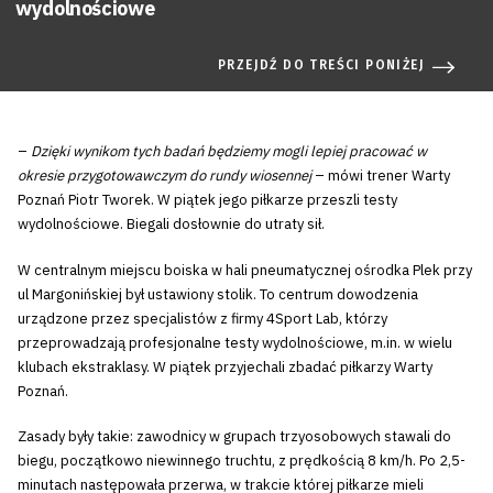
wydolnościowe
PRZEJDŹ DO TREŚCI PONIŻEJ
–
Dzięki wynikom tych badań będziemy mogli lepiej pracować w
okresie przygotowawczym do rundy wiosennej
– mówi trener Warty
Poznań Piotr Tworek. W piątek jego piłkarze przeszli testy
wydolnościowe. Biegali dosłownie do utraty sił.
W centralnym miejscu boiska w hali pneumatycznej ośrodka Plek przy
ul Margonińskiej był ustawiony stolik. To centrum dowodzenia
urządzone przez specjalistów z firmy 4Sport Lab, którzy
przeprowadzają profesjonalne testy wydolnościowe, m.in. w wielu
klubach ekstraklasy. W piątek przyjechali zbadać piłkarzy Warty
Poznań.
Zasady były takie: zawodnicy w grupach trzyosobowych stawali do
biegu, początkowo niewinnego truchtu, z prędkością 8 km/h. Po 2,5-
minutach następowała przerwa, w trakcie której piłkarze mieli