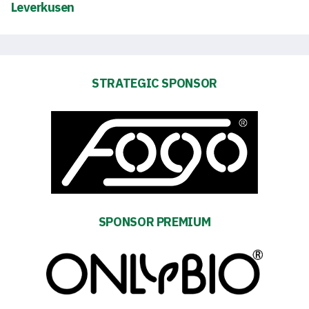
Leverkusen
Club
Table
STRATEGIC SPONSOR
and
schedule
Tickets
Contact
SPONSOR PREMIUM
First
team
Amp-