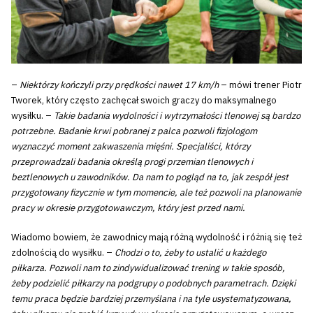
–
Niektórzy kończyli przy prędkości nawet 17 km/h
– mówi trener Piotr
Tworek, który często zachęcał swoich graczy do maksymalnego
wysiłku. –
Takie badania wydolności i wytrzymałości tlenowej są bardzo
potrzebne. Badanie krwi pobranej z palca pozwoli fizjologom
wyznaczyć moment zakwaszenia mięśni. Specjaliści, którzy
przeprowadzali badania określą progi przemian tlenowych i
beztlenowych u zawodników. Da nam to pogląd na to, jak zespół jest
przygotowany fizycznie w tym momencie, ale też pozwoli na planowanie
pracy w okresie przygotowawczym, który jest przed nami.
Wiadomo bowiem, że zawodnicy mają różną wydolność i różnią się też
zdolnością do wysiłku. –
Chodzi o to, żeby to ustalić u każdego
piłkarza. Pozwoli nam to zindywidualizować trening w takie sposób,
żeby podzielić piłkarzy na podgrupy o podobnych parametrach. Dzięki
temu praca będzie bardziej przemyślana i na tyle usystematyzowana,