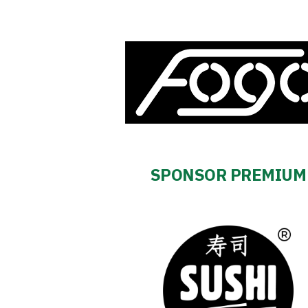
2024-
27
ESG
Strategy
2024-
SPONSOR PREMIUM
27
Warta’s
Alley
#WORTHdownload