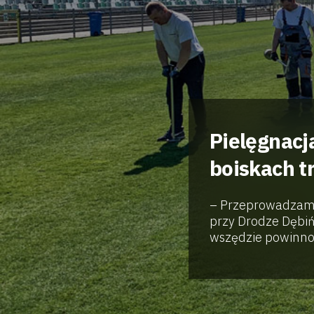
Pielęgnacj
boiskach 
– Przeprowadzamy 
przy Drodze Dębiń
wszędzie powinno.