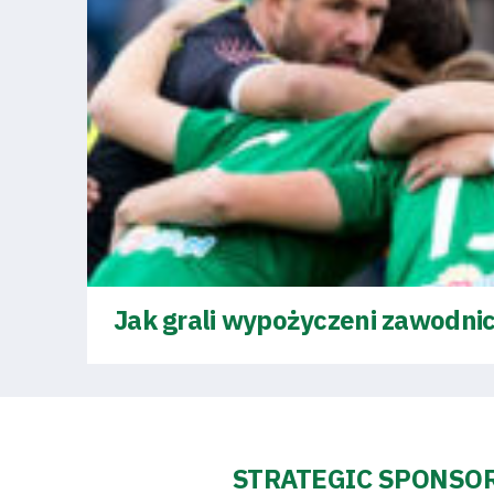
Business
Shop
Privacy
policy
Jak grali wypożyczeni zawodnic
Regulations
Development
Plan
STRATEGIC SPONSO