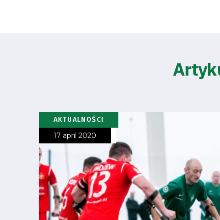
Club
Table
and
Artyk
schedule
Tickets
AKTUALNOŚCI
Contact
17 april 2020
First
team