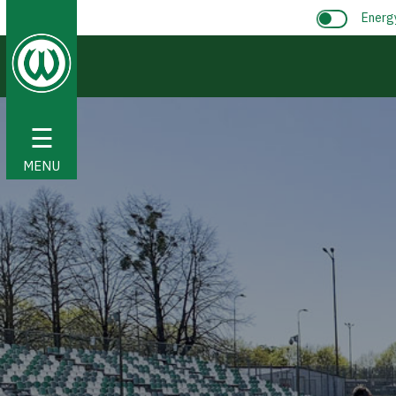
Energ
☰
MENU