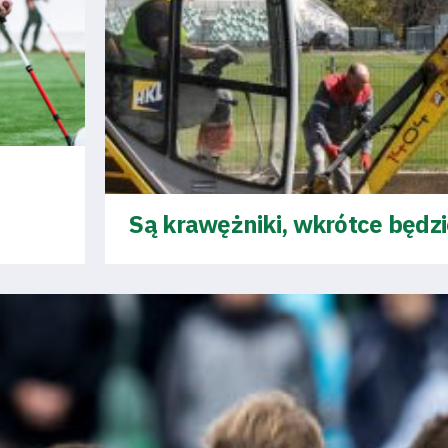
Są krawężniki, wkrótce będz