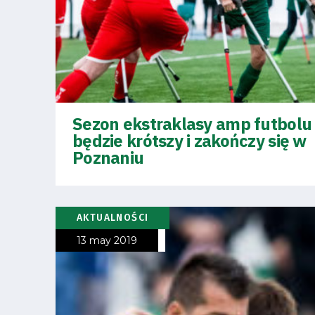
Amp-
Futbol
Academy
Fan
Sezon ekstraklasy amp futbolu
będzie krótszy i zakończy się w
club
Poznaniu
AKTUALNOŚCI
Warta
13 may 2019
TV
Foundation