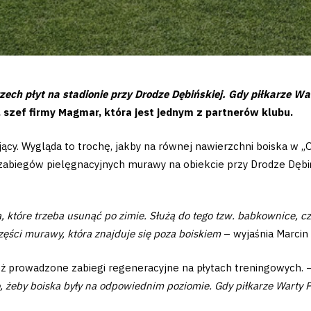
ech płyt na stadionie przy Drodze Dębińskiej. Gdy piłkarze W
 szef firmy Magmar, która jest jednym z partnerów klubu.
ący. Wygląda to trochę, jakby na równej nawierzchni boiska w „Og
zabiegów pielęgnacyjnych murawy na obiekcie przy Drodze Dębińsk
 które trzeba usunąć po zimie. Służą do tego tzw. babkownice, cz
ęści murawy, która znajduje się poza boiskiem
– wyjaśnia Marcin
też prowadzone zabiegi regeneracyjne na płytach treningowych. 
o, żeby boiska były na odpowiednim poziomie. Gdy piłkarze Warty