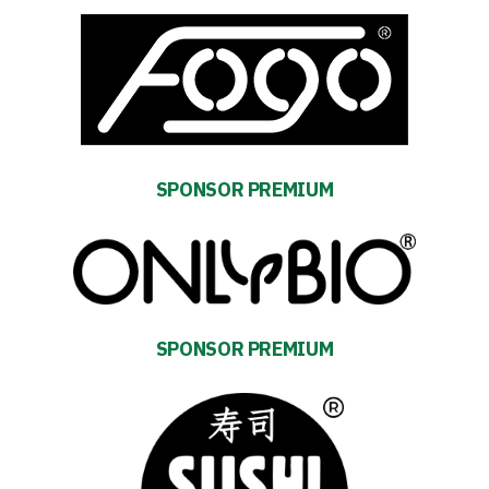
Table
and
schedule
Tickets
SPONSOR PREMIUM
Contact
First
team
SPONSOR PREMIUM
Amp-
Futbol