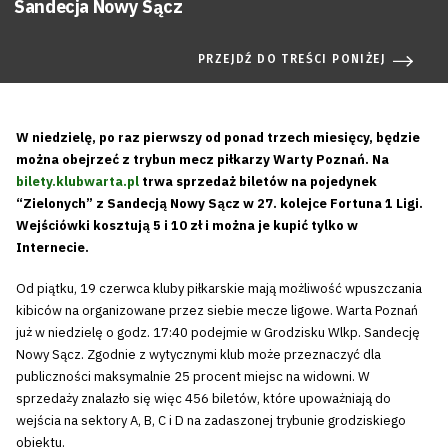
Sandecja Nowy Sącz
PRZEJDŹ DO TREŚCI PONIŻEJ
W niedzielę, po raz pierwszy od ponad trzech miesięcy, będzie
można obejrzeć z trybun mecz piłkarzy Warty Poznań. Na
bilety.klubwarta.pl
trwa sprzedaż biletów na pojedynek
“Zielonych” z Sandecją Nowy Sącz w 27. kolejce Fortuna 1 Ligi.
Wejściówki kosztują 5 i 10 zł i można je kupić tylko w
Internecie.
Od piątku, 19 czerwca kluby piłkarskie mają możliwość wpuszczania
kibiców na organizowane przez siebie mecze ligowe. Warta Poznań
już w niedzielę o godz. 17:40 podejmie w Grodzisku Wlkp. Sandecję
Nowy Sącz. Zgodnie z wytycznymi klub może przeznaczyć dla
publiczności maksymalnie 25 procent miejsc na widowni. W
sprzedaży znalazło się więc 456 biletów, które upoważniają do
wejścia na sektory A, B, C i D na zadaszonej trybunie grodziskiego
obiektu.