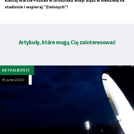
Kibicuj Warcie Poznań w Grodzisku Wlkp! Bądź w niedzielę na
stadionie i wspieraj “Zielonych”!
Artykuły, które mogą Cię zainteresować
AKTUALNOŚCI
19 june 2020