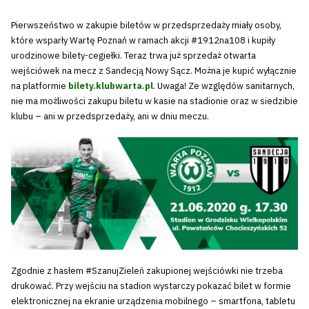
Pierwszeństwo w zakupie biletów w przedsprzedaży miały osoby,
które wsparły Wartę Poznań w ramach akcji #1912na108 i kupiły
urodzinowe bilety-cegiełki. Teraz trwa już sprzedaż otwarta
wejściówek na mecz z Sandecją Nowy Sącz. Można je kupić wyłącznie
na platformie
bilety.klubwarta.pl
. Uwaga! Ze względów sanitarnych,
nie ma możliwości zakupu biletu w kasie na stadionie oraz w siedzibie
klubu – ani w przedsprzedaży, ani w dniu meczu.
Zgodnie z hasłem #SzanujZieleń zakupionej wejściówki nie trzeba
drukować. Przy wejściu na stadion wystarczy pokazać bilet w formie
elektronicznej na ekranie urządzenia mobilnego – smartfona, tabletu