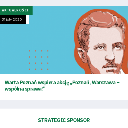
AKTUALNOŚCI
31 july 2020
Energy
saving
mode
Accessibility
Warta Poznań wspiera akcję „Poznań, Warszawa –
SEARCH
FOR:
wspólna sprawa!”
Search Button
Club
STRATEGIC SPONSOR