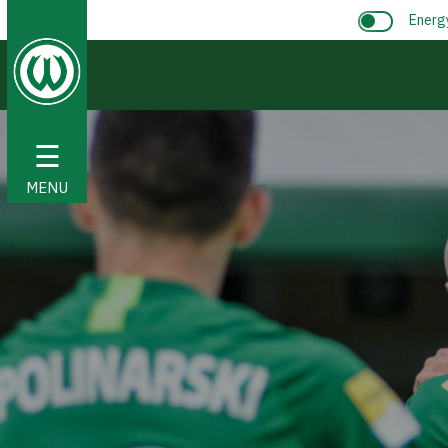
Energ
☰
MENU