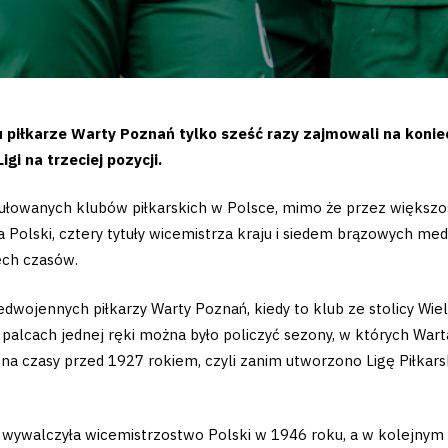
 piłkarze Warty Poznań tylko sześć razy zajmowali na konie
gi na trzeciej pozycji.
tułowanych klubów piłkarskich w Polsce, mimo że przez większość 
a Polski, cztery tytuły wicemistrza kraju i siedem brązowych me
ech czasów.
wojennych piłkarzy Warty Poznań, kiedy to klub ze stolicy Wielk
palcach jednej ręki można było policzyć sezony, w których Warta
a czasy przed 1927 rokiem, czyli zanim utworzono Ligę Piłkars
wywalczyła wicemistrzostwo Polski w 1946 roku, a w kolejnym se