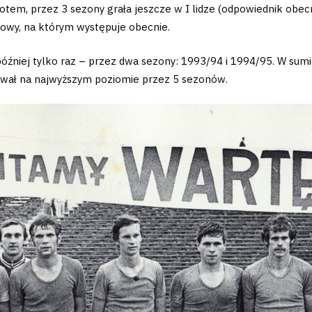
 Potem, przez 3 sezony grała jeszcze w I lidze (odpowiednik obe
wkowy, na którym występuje obecnie.
e później tylko raz – przez dwa sezony: 1993/94 i 1994/95. W sum
pował na najwyższym poziomie przez 5 sezonów.