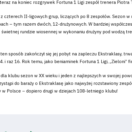
 teraz na koniec rozgrywek Fortuna 1 Ligi zespół trenera Piotra
 z czterech II-ligowych grup, liczących po 8 zespołów. Sezon w 
ach – tym razem dwóch, 12-drużynowych. W bardziej współczes
o świetnej rundzie wiosennej w wykonaniu drużyny pod wodzą t
w ten sposób zakończył się jej pobyt na zapleczu Ekstraklasy, tr
 i raz 16. Rok temu, jako beniaminek Fortuna 1 Ligi, „Zieloni” fin
dla klubu sezon w XX wieku i jeden z najlepszych w swojej powoj
rzystąpi do baraży o Ekstraklasę jako najwyżej rozstawiony zesp
 w Polsce – dopiero drugi w dziejach 108-letniego klubu!