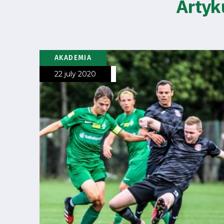
Artyk
2024-
27
AKADEMIA
ESG
22 july 2020
Strategy
2024-
27
Warta’s
Alley
#WORTHdownload