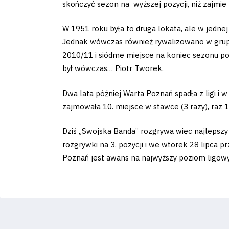
skończyć sezon na wyższej pozycji, niż zajmie
Business
W 1951 roku była to druga lokata, ale w jednej
Jednak wówczas również rywalizowano w grup
Shop
2010/11 i siódme miejsce na koniec sezonu p
był wówczas… Piotr Tworek.
Dwa lata później Warta Poznań spadła z ligi i 
zajmowała 10. miejsce w stawce (3 razy), raz 14.
Privacy
Dziś „Swojska Banda” rozgrywa więc najlepszy 
policy
rozgrywki na 3. pozycji i we wtorek 28 lipca p
Poznań jest awans na najwyższy poziom ligowy
Regulations
Development
Plan