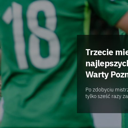
Trzecie mie
najlepszyc
Warty Poz
Po zdobyciu mistr
tylko sześć razy z