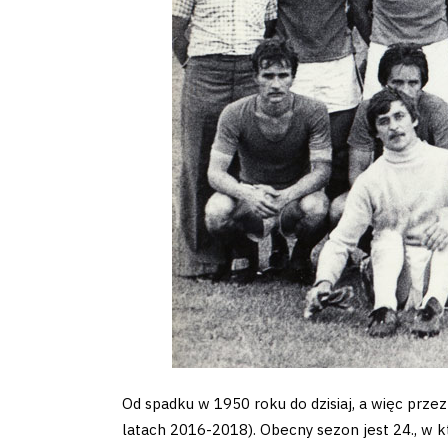
Amp-
Futbol
Academy
Fan
club
Warta
TV
Od spadku w 1950 roku do dzisiaj, a więc prz
Foundation
latach 2016-2018). Obecny sezon jest 24., w kt