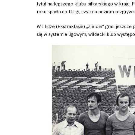
Club
tytuł najlepszego klubu piłkarskiego w kraju.
roku spadła do II ligi, czyli na poziom rozgry
Table
W I lidze (Ekstraklasie) „Zieloni” grali jeszcz
and
się w systemie ligowym, wildecki klub wystę
schedule
Tickets
Contact
First
team