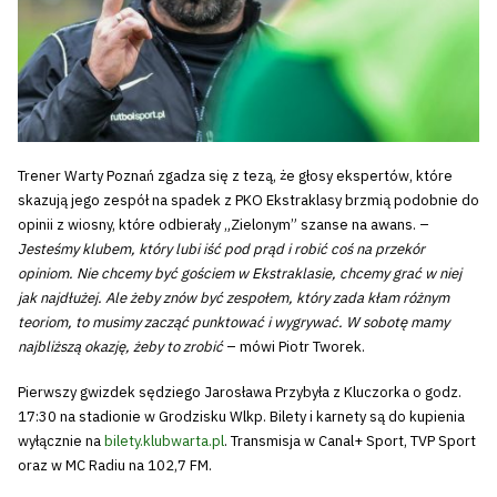
Trener Warty Poznań zgadza się z tezą, że głosy ekspertów, które
skazują jego zespół na spadek z PKO Ekstraklasy brzmią podobnie do
opinii z wiosny, które odbierały „Zielonym” szanse na awans. –
Jesteśmy klubem, który lubi iść pod prąd i robić coś na przekór
opiniom. Nie chcemy być gościem w Ekstraklasie, chcemy grać w niej
jak najdłużej. Ale żeby znów być zespołem, który zada kłam różnym
teoriom, to musimy zacząć punktować i wygrywać. W sobotę mamy
najbliższą okazję, żeby to zrobić
– mówi Piotr Tworek.
Pierwszy gwizdek sędziego Jarosława Przybyła z Kluczorka o godz.
17:30 na stadionie w Grodzisku Wlkp. Bilety i karnety są do kupienia
wyłącznie na
bilety.klubwarta.pl
. Transmisja w Canal+ Sport, TVP Sport
oraz w MC Radiu na 102,7 FM.