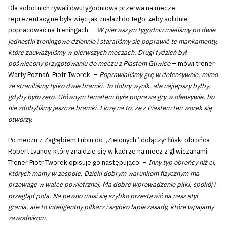
Dla sobotnich rywali dwutygodniowa przerwa na mecze
reprezentacyjne była więc jak znalazł do tego, żeby solidnie
popracować na treningach. –
W pierwszym tygodniu mieliśmy po dwie
jednostki treningowe dziennie i staraliśmy się poprawić te mankamenty,
które zauważyliśmy w pierwszych meczach. Drugi tydzień był
poświęcony przygotowaniu do meczu z Piastem Gliwice
– mówi trener
Warty Poznań, Piotr Tworek. –
Poprawialiśmy grę w defensywnie, mimo
że straciliśmy tylko dwie bramki. To dobry wynik, ale najlepszy byłby,
gdyby było zero. Głównym tematem była poprawa gry w ofensywie, bo
nie zdobyliśmy jeszcze bramki. Liczę na to, że z Piastem ten worek się
otworzy.
Po meczu z Zagłębiem Lubin do „Zielonych” dołączył fiński obrońca
Robert Ivanov, który znajdzie się w kadrze na mecz z gliwiczanami.
Trener Piotr Tworek opisuje go następująco: –
Inny typ obrońcy niż ci,
których mamy w zespole. Dzięki dobrym warunkom fizycznym ma
przewagę w walce powietrznej. Ma dobre wprowadzenie piłki, spokój i
przegląd pola. Na pewno musi się szybko przestawić na nasz styl
grania, ale to inteligentny piłkarz i szybko łapie zasady, które wpajamy
zawodnikom.