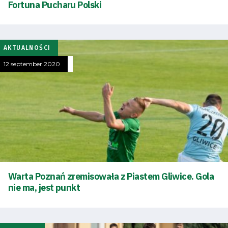
Fortuna Pucharu Polski
AKTUALNOŚCI
12 september 2020
Energy
Warta Poznań zremisowała z Piastem Gliwice. Gola
saving
nie ma, jest punkt
mode
Accessibility