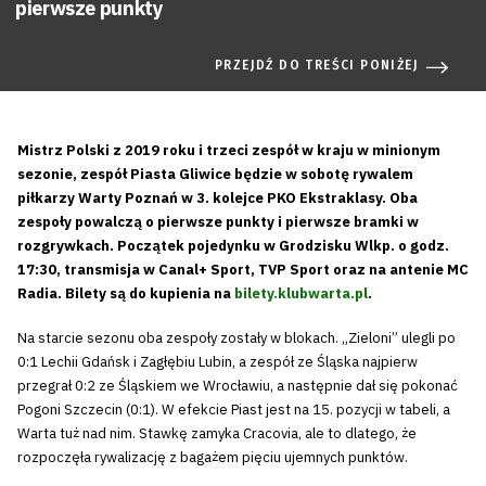
pierwsze punkty
PRZEJDŹ DO TREŚCI PONIŻEJ
Mistrz Polski z 2019 roku i trzeci zespół w kraju w minionym
sezonie, zespół Piasta Gliwice będzie w sobotę rywalem
piłkarzy Warty Poznań w 3. kolejce PKO Ekstraklasy. Oba
zespoły powalczą o pierwsze punkty i pierwsze bramki w
rozgrywkach. Początek pojedynku w Grodzisku Wlkp. o godz.
17:30, transmisja w Canal+ Sport, TVP Sport oraz na antenie MC
Radia. Bilety są do kupienia na
bilety.klubwarta.pl
.
Na starcie sezonu oba zespoły zostały w blokach. „Zieloni” ulegli po
0:1 Lechii Gdańsk i Zagłębiu Lubin, a zespół ze Śląska najpierw
przegrał 0:2 ze Śląskiem we Wrocławiu, a następnie dał się pokonać
Pogoni Szczecin (0:1). W efekcie Piast jest na 15. pozycji w tabeli, a
Warta tuż nad nim. Stawkę zamyka Cracovia, ale to dlatego, że
rozpoczęła rywalizację z bagażem pięciu ujemnych punktów.