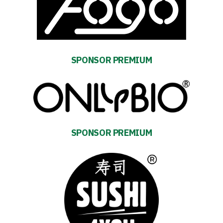
First
team
Amp-
SPONSOR PREMIUM
Futbol
Academy
Fan
SPONSOR PREMIUM
club
Warta
TV