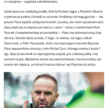
co celujemy
– wyjaśnia szkoleniowiec.
Zanim jeszcze nadejdą posiłki, Warta Poznań zagra z Piastem Gliwice
o pierwsze punkty i bramki w sezonie. Podobny cel mają goście. –
Na
pewno Piast będzie zdobywał bramki i punkty, ale moim życzeniem jest,
żeby stało się to dopiero po meczu z nami
– mówi z uśmiechem Piotr
Tworek i komplementuje przeciwnika: –
Piast ma doświadczoną linię
obrony i bardzo fajne przody. Z tego, co wiemy, nie zagra Jakub
Świerczok, a Piotr Parzyszek, który ma imponujące warunki fizyczne.
Parę napastników stworzy z nim Michał Żyro, którego znamy z boisk I
ligi. Nasz przeciwnik to nieprzyjemny zespół, gra ciekawą piłkę i ma
pomysł na grę. Będziemy starali się zneutralizować mocne punkty, ale
znamy też miejsca, w których można dobrać się Piastowi do skóry.