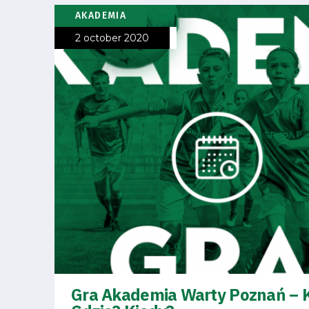
Amp-
AKADEMIA
Futbol
2 october 2020
Academy
Fan
club
Warta
TV
Gra Akademia Warty Poznań – 
Foundation