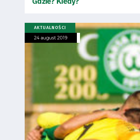
Gdzie? Kiedy?
Business
Shop
AKTUALNOŚCI
24 august 2019
Privacy
policy
Regulations
Development
Plan