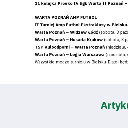
Club
11 kolejka Proeko IV ligi: Warta II Poznań 
WARTA POZNAŃ AMP FUTBOL
Table
II Turniej Amp Futbol Ekstraklasy w Bielsku-
and
Warta Poznań – Widzew Łódź
(sobota, 3 paźd
Warta Poznań – Husaria Kraków
(sobota, 3 p
schedule
TSP Kuloodporni – Warta Poznań
(niedziela,
Warta Poznań – Legia Warszawa
(niedziela, 
Tickets
Wszystkie mecze turnieju w Bielsku-Białej bę
Contact
First
Artyk
team