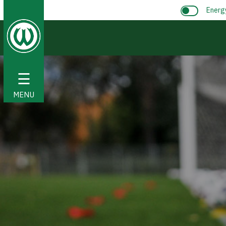
Energ
☰
MENU