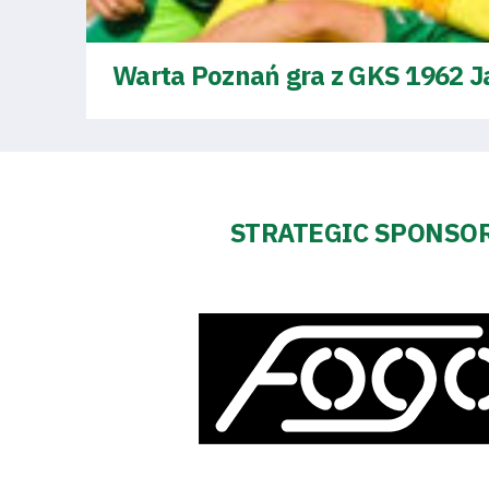
2024-
Warta Poznań gra z GKS 1962 Jast
27
ESG
Strategy
STRATEGIC SPONSO
2024-
27
Warta’s
Alley
#WORTHdownload