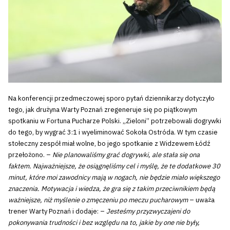
Na konferencji przedmeczowej sporo pytań dziennikarzy dotyczyło
tego, jak drużyna Warty Poznań zregeneruje się po piątkowym
spotkaniu w Fortuna Pucharze Polski. „Zieloni” potrzebowali dogrywki
do tego, by wygrać 3:1 i wyeliminować Sokoła Ostróda. W tym czasie
stołeczny zespół miał wolne, bo jego spotkanie z Widzewem Łódź
przełożono. –
Nie planowaliśmy grać dogrywki, ale stała się ona
faktem. Najważniejsze, że osiągnęliśmy cel i myślę, że te dodatkowe 30
minut, które moi zawodnicy mają w nogach, nie będzie miało większego
znaczenia. Motywacja i wiedza, że gra się z takim przeciwnikiem będą
ważniejsze, niż myślenie o zmęczeniu po meczu pucharowym
– uważa
trener Warty Poznań i dodaje: –
Jesteśmy przyzwyczajeni do
pokonywania trudności i bez względu na to, jakie by one nie były,