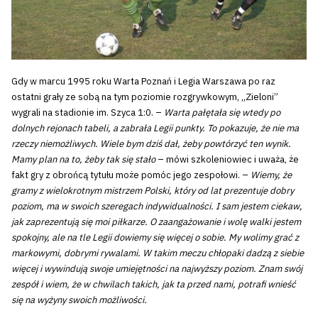
Gdy w marcu 1995 roku Warta Poznań i Legia Warszawa po raz
ostatni grały ze sobą na tym poziomie rozgrywkowym, „Zieloni”
wygrali na stadionie im. Szyca 1:0. –
Warta pałętała się wtedy po
dolnych rejonach tabeli, a zabrała Legii punkty. To pokazuje, że nie ma
rzeczy niemożliwych. Wiele bym dziś dał, żeby powtórzyć ten wynik.
Mamy plan na to, żeby tak się stało
– mówi szkoleniowiec i uważa, że
fakt gry z obrońcą tytułu może pomóc jego zespołowi. –
Wiemy, że
gramy z wielokrotnym mistrzem Polski, który od lat prezentuje dobry
poziom, ma w swoich szeregach indywidualności. I sam jestem ciekaw,
jak zaprezentują się moi piłkarze. O zaangażowanie i wolę walki jestem
spokojny, ale na tle Legii dowiemy się więcej o sobie. My wolimy grać z
markowymi, dobrymi rywalami. W takim meczu chłopaki dadzą z siebie
więcej i wywindują swoje umiejętności na najwyższy poziom. Znam swój
zespół i wiem, że w chwilach takich, jak ta przed nami, potrafi wnieść
się na wyżyny swoich możliwości.