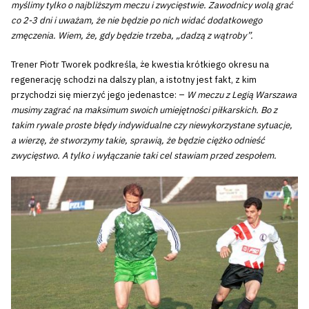
myślimy tylko o najbliższym meczu i zwycięstwie. Zawodnicy wolą grać
co 2-3 dni i uważam, że nie będzie po nich widać dodatkowego
zmęczenia. Wiem, że, gdy będzie trzeba, „dadzą z wątroby”.
Trener Piotr Tworek podkreśla, że kwestia krótkiego okresu na
regenerację schodzi na dalszy plan, a istotny jest fakt, z kim
przychodzi się mierzyć jego jedenastce: –
W meczu z Legią Warszawa
musimy zagrać na maksimum swoich umiejętności piłkarskich. Bo z
takim rywale proste błędy indywidualne czy niewykorzystane sytuacje,
a wierzę, że stworzymy takie, sprawią, że będzie ciężko odnieść
zwycięstwo. A tylko i wyłączanie taki cel stawiam przed zespołem.