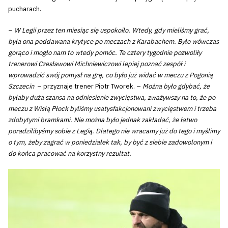
pucharach.
–
W Legii przez ten miesiąc się uspokoiło. Wtedy, gdy mieliśmy grać,
była ona poddawana krytyce po meczach z Karabachem. Było wówczas
gorąco i mogło nam to wtedy pomóc. Te cztery tygodnie pozwoliły
trenerowi Czesławowi Michniewiczowi lepiej poznać zespół i
wprowadzić swój pomysł na grę, co było już widać w meczu z Pogonią
Szczecin
– przyznaje trener Piotr Tworek. –
Można było gdybać, że
byłaby duża szansa na odniesienie zwycięstwa, zważywszy na to, że po
meczu z Wisłą Płock byliśmy usatysfakcjonowani zwycięstwem i trzeba
zdobytymi bramkami. Nie można było jednak zakładać, że łatwo
poradzilibyśmy sobie z Legią. Dlatego nie wracamy już do tego i myślimy
o tym, żeby zagrać w poniedziałek tak, by być z siebie zadowolonym i
do końca pracować na korzystny rezultat.