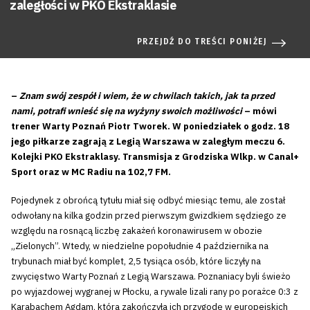
zaległości w PKO Ekstraklasie
PRZEJDŹ DO TREŚCI PONIŻEJ
–
Znam swój zespół i wiem, że w chwilach takich, jak ta przed
nami, potrafi wnieść się na wyżyny swoich możliwości
– mówi
trener Warty Poznań Piotr Tworek. W poniedziałek o godz. 18
jego piłkarze zagrają z Legią Warszawa w zaległym meczu 6.
Kolejki PKO Ekstraklasy. Transmisja z Grodziska Wlkp. w Canal+
Sport oraz w MC Radiu na 102,7 FM.
Pojedynek z obrońcą tytułu miał się odbyć miesiąc temu, ale został
odwołany na kilka godzin przed pierwszym gwizdkiem sędziego ze
względu na rosnącą liczbę zakażeń koronawirusem w obozie
„Zielonych”. Wtedy, w niedzielne popołudnie 4 października na
trybunach miał być komplet, 2,5 tysiąca osób, które liczyły na
zwycięstwo Warty Poznań z Legią Warszawa. Poznaniacy byli świeżo
po wyjazdowej wygranej w Płocku, a rywale lizali rany po porażce 0:3 z
Karabachem Agdam, która zakończyła ich przygodę w europejskich