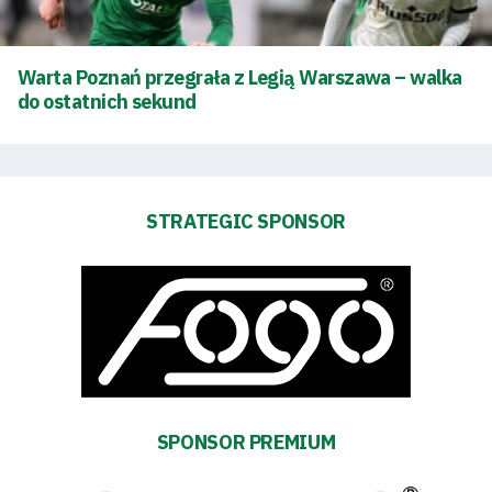
Tickets
Warta Poznań przegrała z Legią Warszawa – walka
Contact
do ostatnich sekund
First
STRATEGIC SPONSOR
team
Amp-
Futbol
Academy
Fan
SPONSOR PREMIUM
club