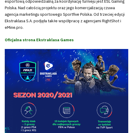
esportową odpowiedzialną za koordynację turnieju jest ESL Gaming
Polska. Nad całością projektu oraz jego komercjalizacją czuwa
agencja marketingu sportowego Sportfive Polska. Od trzeciej edycji
Ekstraklasa S.A. podjęła także współpracę z agencjami RightShot i
eMine.pro.
Oficjalna strona Ekstraklasa Games