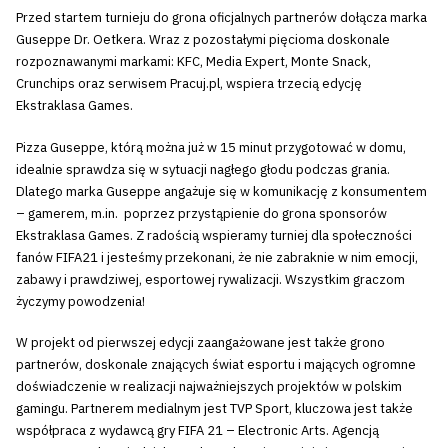
Przed startem turnieju do grona oficjalnych partnerów dołącza marka
Guseppe Dr. Oetkera. Wraz z pozostałymi pięcioma doskonale
rozpoznawanymi markami: KFC, Media Expert, Monte Snack,
Crunchips oraz serwisem Pracuj.pl, wspiera trzecią edycję
Ekstraklasa Games.
Pizza Guseppe, którą można już w 15 minut przygotować w domu,
idealnie sprawdza się w sytuacji nagłego głodu podczas grania.
Dlatego marka Guseppe angażuje się w komunikację z konsumentem
– gamerem, m.in. poprzez przystąpienie do grona sponsorów
Ekstraklasa Games. Z radością wspieramy turniej dla społeczności
fanów FIFA21 i jesteśmy przekonani, że nie zabraknie w nim emocji,
zabawy i prawdziwej, esportowej rywalizacji. Wszystkim graczom
życzymy powodzenia!
W projekt od pierwszej edycji zaangażowane jest także grono
partnerów, doskonale znających świat esportu i mających ogromne
doświadczenie w realizacji najważniejszych projektów w polskim
gamingu. Partnerem medialnym jest TVP Sport, kluczowa jest także
współpraca z wydawcą gry FIFA 21 – Electronic Arts. Agencją