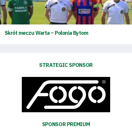
Amp-
Futbol
Skrót meczu Warta – Polonia Bytom
Academy
Fan
STRATEGIC SPONSOR
club
Warta
TV
Foundation
SPONSOR PREMIUM