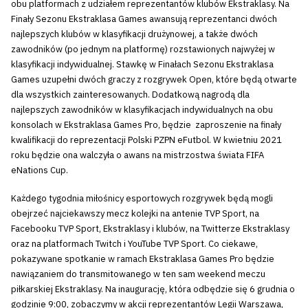
obu platformach z udziałem reprezentantów klubów Ekstraklasy. Na
Finały Sezonu Ekstraklasa Games awansują reprezentanci dwóch
najlepszych klubów w klasyfikacji drużynowej, a także dwóch
zawodników (po jednym na platformę) rozstawionych najwyżej w
klasyfikacji indywidualnej. Stawkę w Finałach Sezonu Ekstraklasa
Games uzupełni dwóch graczy z rozgrywek Open, które będą otwarte
dla wszystkich zainteresowanych. Dodatkową nagrodą dla
najlepszych zawodników w klasyfikacjach indywidualnych na obu
konsolach w Ekstraklasa Games Pro, będzie zaproszenie na finały
kwalifikacji do reprezentacji Polski PZPN eFutbol. W kwietniu 2021
roku będzie ona walczyła o awans na mistrzostwa świata FIFA
eNations Cup.
Każdego tygodnia miłośnicy esportowych rozgrywek będą mogli
obejrzeć najciekawszy mecz kolejki na antenie TVP Sport, na
Facebooku TVP Sport, Ekstraklasy i klubów, na Twitterze Ekstraklasy
oraz na platformach Twitch i YouTube TVP Sport. Co ciekawe,
pokazywane spotkanie w ramach Ekstraklasa Games Pro będzie
nawiązaniem do transmitowanego w ten sam weekend meczu
piłkarskiej Ekstraklasy. Na inaugurację, która odbędzie się 6 grudnia o
godzinie 9:00, zobaczymy w akcji reprezentantów Legii Warszawa,