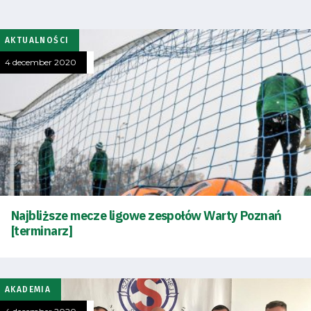
AKTUALNOŚCI
4 december 2020
Energy
saving
mode
Najbliższe mecze ligowe zespołów Warty Poznań
[terminarz]
Accessibility
SEARCH
AKADEMIA
FOR:
Search Button