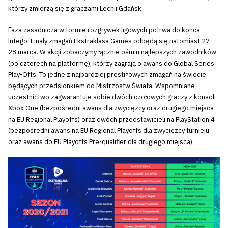
którzy zmierzą się z graczami Lechii Gdańsk.
Faza zasadnicza w formie rozgrywek ligowych potrwa do końca
lutego. Finały zmagań Ekstraklasa Games odbędą się natomiast 27-
28 marca. W akcji zobaczymy łącznie ośmiu najlepszych zawodników
(po czterech na platformę), którzy zagrają o awans do Global Series
Play-Offs. To jedne z najbardziej prestiżowych zmagań na świecie
będących przedsionkiem do Mistrzostw Świata. Wspomniane
uczestnictwo zagwarantuje sobie dwóch czołowych graczy z konsoli
Xbox One (bezpośredni awans dla zwycięzcy oraz drugiego miejsca
na EU Regional Playoffs) oraz dwóch przedstawicieli na PlayStation 4
(bezpośredni awans na EU Regional Playoffs dla zwycięzcy turnieju
oraz awans do EU Playoffs Pre-qualifier dla drugiego miejsca).