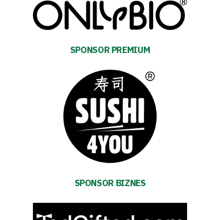
Club
SPONSOR PREMIUM
Table
and
schedule
Tickets
Contact
SPONSOR BIZNES
First
team