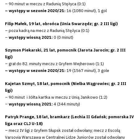
– 90 minut w meczu z Radunią Stężyca (0:1)
– występy w sezonie 2020/21:
16 (1080 minut), 1 gol
Filip Małek, 19 lat, obrońca
(Unia Swarzędz; gr. 2 III ligi)
– poza kadrą na mecz z Radunią Stężyca (0:1)
–
występy wiosną 2021:
0 (0 minut)
Szymon Piekarski, 21 lat, pomocnik (Jarota Jarocin; gr. 2 III
ligi)
– grał do 82. minuty meczu z Gryfem Wejherowo (1:1)
– występy w sezonie 2020/21:
19 (1567 minut), 3 gole
Kajetan Szmyt, 18 lat, pomocnik
(Nielba Wągrowiec; gr. 2 III
ligi)
– 90 minut i żółta kartka w meczu z Unią Janikowo (1:2)
–
występy wiosną 2021:
4 (344 minuty)
Patryk Prange, 18 lat, bramkarz (Lechia II Gdańsk; pomorska IV
liga oraz CLJ U-18)
– mecz IV ligi z Gryfem Słupsk został odwołany; mecz z Escolą
Varsovia Warszawa w Centralnej Lidze Juniorów został odwołany