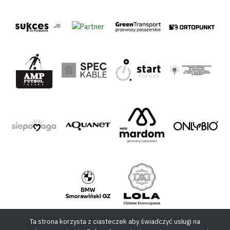
Ta strona korzysta z ciasteczek aby świadczyć usługi na