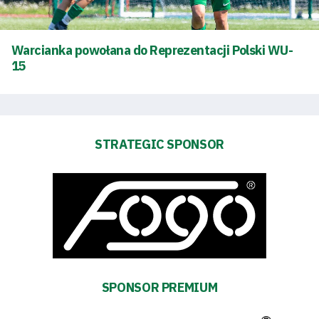
Warcianka powołana do Reprezentacji Polski WU-
15
STRATEGIC SPONSOR
Energy
saving
mode
Accessibility
SPONSOR PREMIUM
SEARCH
FOR:
Search Button