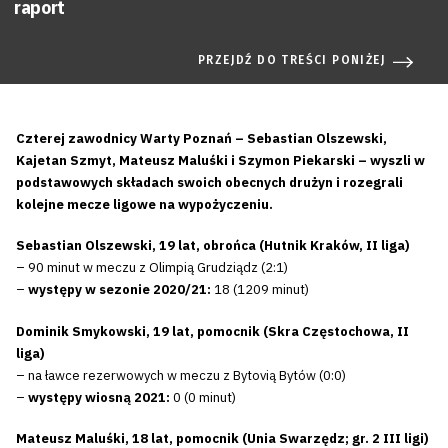
raport
PRZEJDŹ DO TREŚCI PONIŻEJ
Czterej zawodnicy Warty Poznań – Sebastian Olszewski,
Kajetan Szmyt, Mateusz Maluśki i Szymon Piekarski – wyszli w
podstawowych składach swoich obecnych drużyn i rozegrali
kolejne mecze ligowe na wypożyczeniu.
Sebastian Olszewski, 19 lat, obrońca (Hutnik Kraków, II liga)
– 90 minut w meczu z Olimpią Grudziądz (2:1)
–
występy w sezonie 2020/21:
18 (1209 minut)
Dominik Smykowski, 19 lat, pomocnik (Skra Częstochowa, II
liga)
– na ławce rezerwowych w meczu z Bytovią Bytów (0:0)
–
występy wiosną 2021:
0 (0 minut)
Mateusz Maluśki, 18 lat, pomocnik (Unia Swarzędz; gr. 2 III ligi)