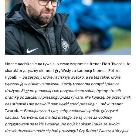
Mocne naciskanie na rywala, o czym wspomina trener Piotr Tworek, to
charakterystyczny element gry Wisły za kadencji Niemca, Petera
Hyballi. –
Są zespoły, które naciskają wysoko, a są też takie, które
wyczekują w niskim ustawieniu. Każdy trener ma pomysł i plan na
drużynę. Sięgam pamięcią i nie przypominam sobie, byśmy stracili
bramkę po założeniu pressingu przez rywala. Nie kojarzę, by przeciwnik
nas stłamsił i nie pozwolił nam wyjść spod pressingu
– mówi trener
Tworek. –
Pracujemy nad tym, żeby zachować spokój, gdy rywal
naciska. Nerwówki nie ma też dlatego, że są u nas zawodnicy
przygotowani na takie sytuacje. No bo jak Łukasz Trałka ze swoim
doświadczeniem może się bać pressingu? Czy Robert Ivanov, który jest