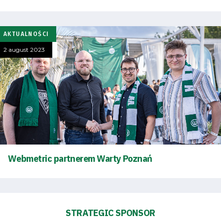
Academy
Fan
AKTUALNOŚCI
2 august 2023
club
Warta
TV
Foundation
Webmetric partnerem Warty Poznań
Business
Shop
STRATEGIC SPONSOR