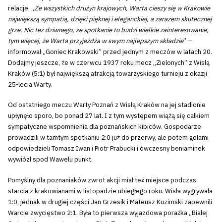
relacje. „
Ze wszystkich drużyn krajowych, Warta cieszy się w Krakowie
największą sympatią, dzięki pięknej i eleganckiej, a zarazem skutecznej
grze. Nic też dziwnego, że spotkanie to budzi wielkie zainteresowanie,
tym więcej, że Warta przyjeżdża w swym najlepszym składzie
” –
informował „Goniec Krakowski” przed jednym z meczów w latach 20.
Dodajmy jeszcze, że w czerwcu 1937 roku mecz „Zielonych” z Wisłą
Kraków (5:1) był największą atrakcją towarzyskiego turnieju z okazji
25-lecia Warty.
Od ostatniego meczu Warty Poznań z Wisłą Kraków na jej stadionie
upłynęło sporo, bo ponad 27 lat. I z tym występem wiążą się całkiem
sympatyczne wspomnienia dla poznańskich kibiców. Gospodarze
prowadzili w tamtym spotkaniu 2:0 już do przerwy, ale potem golami
odpowiedzieli Tomasz Iwan i Piotr Prabucki i ówczesny beniaminek
wywiózł spod Wawelu punkt.
Pomyślny dla poznaniaków zwrot akcji miał też miejsce podczas
starcia z krakowianami w listopadzie ubiegłego roku. Wisła wygrywała
1:0, jednak w drugiej części Jan Grzesik i Mateusz Kuzimski zapewnili
Warcie zwycięstwo 2:1. Była to pierwsza wyjazdowa porażka „Białej