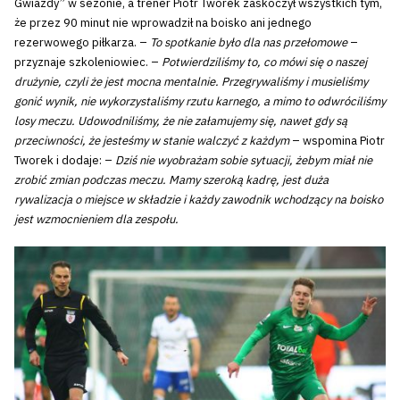
Gwiazdy” w sezonie, a trener Piotr Tworek zaskoczył wszystkich tym,
że przez 90 minut nie wprowadził na boisko ani jednego
rezerwowego piłkarza. –
To spotkanie było dla nas przełomowe
–
przyznaje szkoleniowiec. –
Potwierdziliśmy to, co mówi się o naszej
drużynie, czyli że jest mocna mentalnie. Przegrywaliśmy i musieliśmy
gonić wynik, nie wykorzystaliśmy rzutu karnego, a mimo to odwróciliśmy
losy meczu. Udowodniliśmy, że nie załamujemy się, nawet gdy są
przeciwności, że jesteśmy w stanie walczyć z każdym
– wspomina Piotr
Tworek i dodaje: –
Dziś nie wyobrażam sobie sytuacji, żebym miał nie
zrobić zmian podczas meczu. Mamy szeroką kadrę, jest duża
rywalizacja o miejsce w składzie i każdy zawodnik wchodzący na boisko
jest wzmocnieniem dla zespołu.