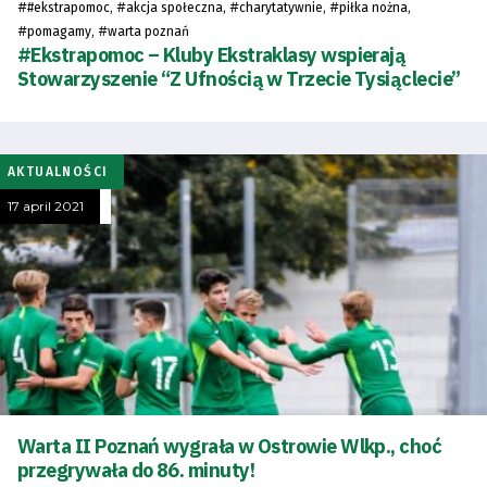
Table
#
, #
, #
, #
,
#ekstrapomoc
akcja społeczna
charytatywnie
piłka nożna
#
, #
pomagamy
warta poznań
#Ekstrapomoc – Kluby Ekstraklasy wspierają
and
Stowarzyszenie “Z Ufnością w Trzecie Tysiąclecie”
schedule
Tickets
AKTUALNOŚCI
17 april 2021
Contact
First
team
Amp-
Warta II Poznań wygrała w Ostrowie Wlkp., choć
Futbol
przegrywała do 86. minuty!