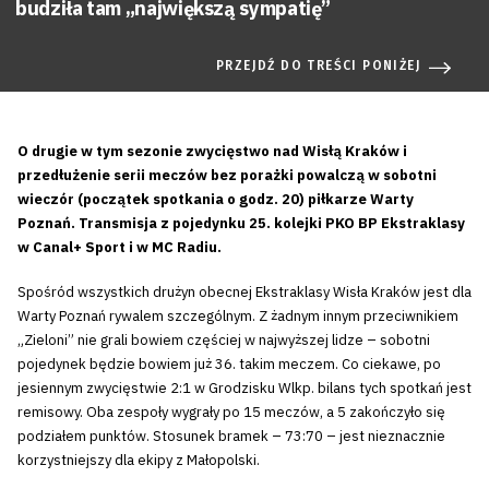
budziła tam „największą sympatię”
PRZEJDŹ DO TREŚCI PONIŻEJ
O drugie w tym sezonie zwycięstwo nad Wisłą Kraków i
przedłużenie serii meczów bez porażki powalczą w sobotni
wieczór (początek spotkania o godz. 20) piłkarze Warty
Poznań. Transmisja z pojedynku 25. kolejki PKO BP Ekstraklasy
w Canal+ Sport i w MC Radiu.
Spośród wszystkich drużyn obecnej Ekstraklasy Wisła Kraków jest dla
Warty Poznań rywalem szczególnym. Z żadnym innym przeciwnikiem
„Zieloni” nie grali bowiem częściej w najwyższej lidze – sobotni
pojedynek będzie bowiem już 36. takim meczem. Co ciekawe, po
jesiennym zwycięstwie 2:1 w Grodzisku Wlkp. bilans tych spotkań jest
remisowy. Oba zespoły wygrały po 15 meczów, a 5 zakończyło się
podziałem punktów. Stosunek bramek – 73:70 – jest nieznacznie
korzystniejszy dla ekipy z Małopolski.