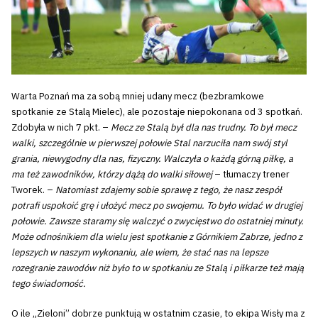
Warta Poznań ma za sobą mniej udany mecz (bezbramkowe
spotkanie ze Stalą Mielec), ale pozostaje niepokonana od 3 spotkań.
Zdobyła w nich 7 pkt. –
Mecz ze Stalą był dla nas trudny. To był mecz
walki, szczególnie w pierwszej połowie Stal narzuciła nam swój styl
grania, niewygodny dla nas, fizyczny. Walczyła o każdą górną piłkę, a
ma też zawodników, którzy dążą do walki siłowej
– tłumaczy trener
Tworek. –
Natomiast zdajemy sobie sprawę z tego, że nasz zespół
potrafi uspokoić grę i ułożyć mecz po swojemu. To było widać w drugiej
połowie. Zawsze staramy się walczyć o zwycięstwo do ostatniej minuty.
Może odnośnikiem dla wielu jest spotkanie z Górnikiem Zabrze, jedno z
lepszych w naszym wykonaniu, ale wiem, że stać nas na lepsze
rozegranie zawodów niż było to w spotkaniu ze Stalą i piłkarze też mają
tego świadomość.
O ile „Zieloni” dobrze punktują w ostatnim czasie, to ekipa Wisły ma z