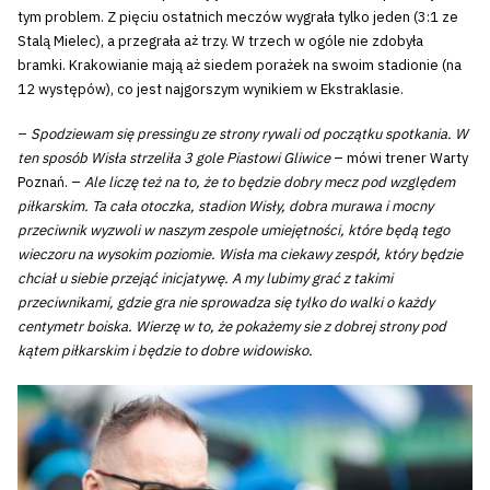
tym problem. Z pięciu ostatnich meczów wygrała tylko jeden (3:1 ze
Stalą Mielec), a przegrała aż trzy. W trzech w ogóle nie zdobyła
bramki. Krakowianie mają aż siedem porażek na swoim stadionie (na
12 występów), co jest najgorszym wynikiem w Ekstraklasie.
–
Spodziewam się pressingu ze strony rywali od początku spotkania. W
ten sposób Wisła strzeliła 3 gole Piastowi Gliwice
– mówi trener Warty
Poznań. –
Ale liczę też na to, że to będzie dobry mecz pod względem
piłkarskim. Ta cała otoczka, stadion Wisły, dobra murawa i mocny
przeciwnik wyzwoli w naszym zespole umiejętności, które będą tego
wieczoru na wysokim poziomie. Wisła ma ciekawy zespół, który będzie
chciał u siebie przejąć inicjatywę. A my lubimy grać z takimi
przeciwnikami, gdzie gra nie sprowadza się tylko do walki o każdy
centymetr boiska. Wierzę w to, że pokażemy sie z dobrej strony pod
kątem piłkarskim i będzie to dobre widowisko.