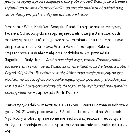
jednym z lepiej wprowadzających piłkę obrońców? Wiemy, że u trenera
Hyballi ten doskok do przeciwnika po stracie piłki jest obowiązkowy,
ale zrobimy wszystko, żeby nie dać się zaskoczyć.
Meczem z Wisłą Kraków „Swojska Banda” rozpocznie intensywny
tydzień. Od soboty do następnej niedzieli rozegra 3 mecze, czyli
połowę spotkań, które są jeszcze w terminarzu na ten sezon. Dwa
dni po powrocie z Krakowa Warta Poznań podejmie Raków
Częstochowa, a w niedzielę do Grodziska Wlkp. przyjedzie
Jagiellonia Białystok. –
Jest u nas chęć wygrywania. Zdajemy sobie
sprawę z siły rywali. Teraz Wisła, za chwilę Raków, Jagiellonia, a potem
Pogoń, Śląsk itd. To dobre zespoły, które mają swoje pomysły na grę.
Postaramy się rozegrać końcówkę najlepiej jak potrafimy. Do zdobycia
jest 18 pkt i przygotowujemy się do tego, żeby wyciągnąć maksymalną
liczbę punktów
– zapowiada Piotr Tworek.
Pierwszy gwizdek w meczu Wisła Kraków – Warta Poznań w sobotę o
godz. 20. Zawody poprowadzi 32-letni arbiter z Lublina, Wojciech
Myć, który w obecnym sezonie nie sędziował jeszcze meczu tych
drużyn. Transmisja w Canal+ Sport oraz na antenie MC Radia, na 102,7
FM.