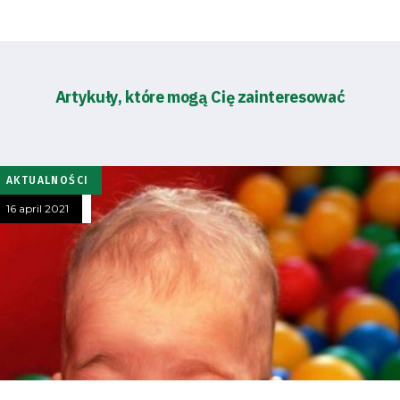
Artykuły, które mogą Cię zainteresować
Energy
saving
mode
AKTUALNOŚCI
16 april 2021
Accessibility
SEARCH
FOR:
Search Button
Club