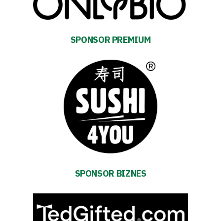
Energy
saving
mode
SPONSOR PREMIUM
Accessibility
SEARCH
FOR:
Search Button
Club
Table
SPONSOR BIZNES
and
schedule