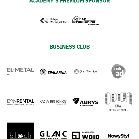
ACADEMY'S PREMIUM SPONSOR
Development
Plan
2024-
BUSINESS CLUB
27
ESG
Strategy
2024-
27
Warta’s
Alley