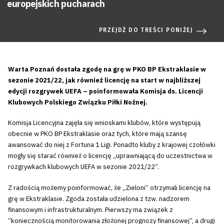
europejskich pucharach
PRZEJDŹ DO TREŚCI PONIŻEJ
Warta Poznań dostała zgodę na grę w PKO BP Ekstraklasie w
sezonie 2021/22, jak również licencję na start w najbliższej
edycji rozgrywek UEFA – poinformowała Komisja ds. Licencji
Klubowych Polskiego Związku Piłki Nożnej.
Komisja Licencyjna zajęła się wnioskami klubów, które występują
obecnie w PKO BP Ekstraklasie oraz tych, które mają szansę
awansować do niej z Fortuna 1 Ligi. Ponadto kluby z krajowej czołówki
mogły się starać również o licencję „uprawniającą do uczestnictwa w
rozgrywkach klubowych UEFA w sezonie 2021/22”.
Z radością możemy poinformować, że „Zieloni” otrzymali licencję na
grę w Ekstraklasie. Zgoda została udzielona z tzw. nadzorem
finansowym i infrastrukturalnym. Pierwszy ma związek z
“koniecznością monitorowania złożonej prognozy finansowej”, a drugi