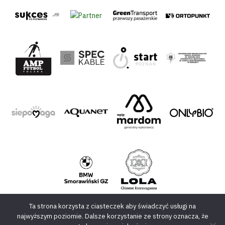
Ta strona korzysta z ciasteczek aby świadczyć usługi na
najwyższym poziomie. Dalsze korzystanie ze strony oznacza, że