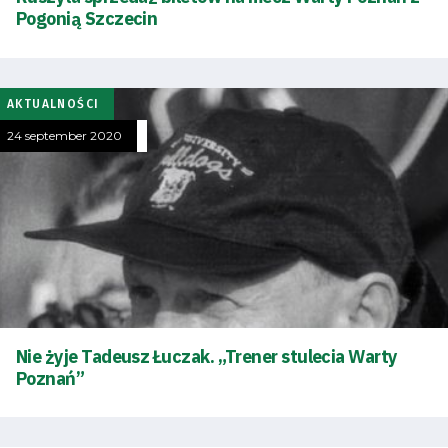
Pogonią Szczecin
Accessibility
SEARCH
AKTUALNOŚCI
FOR:
Search Button
24 september 2020
Club
Table
and
schedule
Nie żyje Tadeusz Łuczak. „Trener stulecia Warty
Poznań”
Tickets