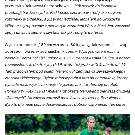
przeciwko Rakowowi Częstochowa. –
Mój powrót do Poznania
przebiegł bardzo szybko. Pod koniec czerwca w środę skończyłem
rozgrywki w Gdańsku, a już w poniedziałek jechałem do Grodziska
Wlkp. na zgrupowanie z pierwszym zespołem Warty. Musiałem zacisnąć
zęby i dawać z siebie wszystko. Tak jak robię to do teraz.
Wysoki pomocnik (189 cm wzrostu i 80 kg wagi) tak wspomina swój
poprzedni okres w poznańskim klubie: –
Występowałem m.in. w
zespole Centralnej Ligi Juniorów U-17 u trenera Kamila Szulca, a potem
przeniosłem się do drużyny U-19, która też grała w CLJ, ale do lat 19.
Tam pracowałem pod okiem trenerów Przemysława Bereszyńskiego i
Marcina Winieckiego. Byłem młodszy o dwa lata od chłopaków, którzy
byli ode mnie wyżsi i mocniejsi fizycznie, ale starałem się przebić.
Ponadto W wieku 16 lat miałem już okazję trenować z pierwszą drużyną
„Zielonych”. Na zajęcia zaprosił mnie ówczesny trener, Petr Nemec.
Było to dla mnie cenne doświadczenie i dobrze wspominam ten okres.