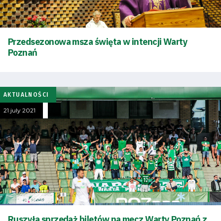
Przedsezonowa msza święta w intencji Warty
Poznań
AKTUALNOŚCI
21 july 2021
Energy
saving
mode
Ruszyła sprzedaż biletów na mecz Warty Poznań z