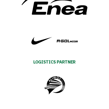
2024-
27
ESG
Strategy
2024-
LOGISTICS PARTNER
27
Warta’s
Alley
#WORTHdownload