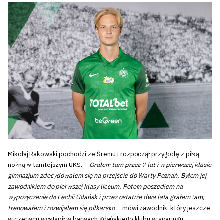
Mikołaj Rakowski pochodzi ze Śremu i rozpoczął przygodę z piłką
nożną w tamtejszym UKS. –
Grałem tam przez 7 lat i w pierwszej klasie
gimnazjum zdecydowałem się na przejście do Warty Poznań. Byłem jej
zawodnikiem do pierwszej klasy liceum. Potem poszedłem na
wypożyczenie do Lechii Gdańsk i przez ostatnie dwa lata grałem tam,
trenowałem i rozwijałem się piłkarsko
– mówi zawodnik, który jeszcze
w czerwcu wystąpił w barwach gdańskiego klubu w sparingu