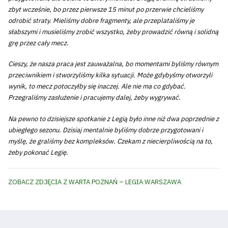
zbyt wcześnie, bo przez pierwsze 15 minut po przerwie chcieliśmy
odrobić straty. Mieliśmy dobre fragmenty, ale przeplataliśmy je
słabszymi i musieliśmy zrobić wszystko, żeby prowadzić równą i solidną
grę przez cały mecz.
Cieszy, że nasza praca jest zauważalna, bo momentami byliśmy równym
przeciwnikiem i stworzyliśmy kilka sytuacji. Może gdybyśmy otworzyli
wynik, to mecz potoczyłby się inaczej. Ale nie ma co gdybać.
Przegraliśmy zasłużenie i pracujemy dalej, żeby wygrywać.
Na pewno to dzisiejsze spotkanie z Legią było inne niż dwa poprzednie z
ubiegłego sezonu. Dzisiaj mentalnie byliśmy dobrze przygotowani i
myślę, że graliśmy bez kompleksów. Czekam z niecierpliwością na to,
żeby pokonać Legię.
ZOBACZ ZDJĘCIA Z WARTA POZNAŃ – LEGIA WARSZAWA