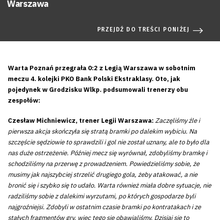
Warszawa
PRZEJDŹ DO TREŚCI PONIŻEJ
Warta Poznań przegrała 0:2 z Legią Warszawa w sobotnim
meczu 4. kolejki PKO Bank Polski Ekstraklasy. Oto, jak
pojedynek w Grodzisku Wlkp. podsumowali trenerzy obu
zespołów:
Czesław Michniewicz, trener Legii Warszawa:
Zaczęliśmy źle i
pierwsza akcja skończyła się stratą bramki po dalekim wybiciu. Na
szczęście sędziowie to sprawdzili i gol nie został uznany, ale to było dla
nas duże ostrzeżenie. Później mecz się wyrównał, zdobyliśmy bramkę i
schodziliśmy na przerwę z prowadzeniem. Powiedzieliśmy sobie, że
musimy jak najszybciej strzelić drugiego gola, żeby atakować, a nie
bronić się i szybko się to udało. Warta również miała dobre sytuacje, nie
radziliśmy sobie z dalekimi wyrzutami, po których gospodarze byli
najgroźniejsi. Zdobyli w ostatnim czasie bramki po kontratakach i ze
stałych fragmentów gry, więc tego się obawialiśmy. Dzisiaj się to