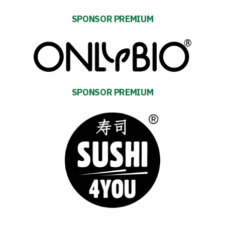
FOR:
Search Button
SPONSOR PREMIUM
Club
Table
SPONSOR PREMIUM
and
schedule
Tickets
Contact
First