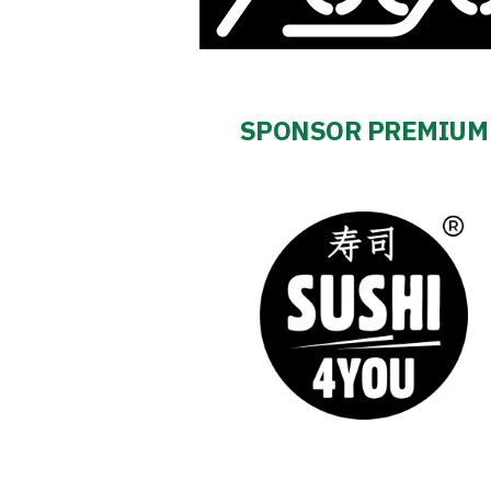
2024-
27
SPONSOR PREMIUM
ESG
Strategy
2024-
27
Warta’s
Alley
#WORTHdownload