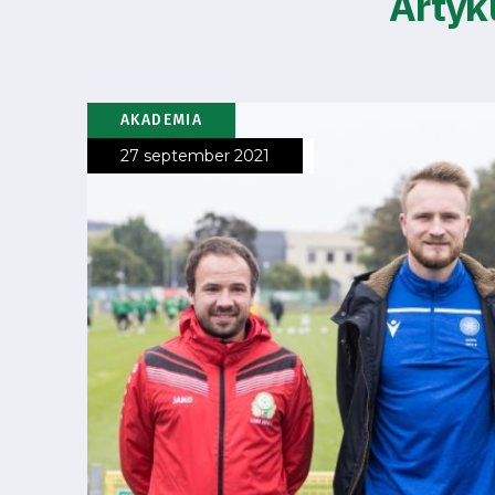
Artyk
Club
Table
and
AKADEMIA
27 september 2021
schedule
Tickets
Contact
First
team