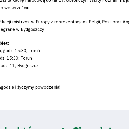
e zasila kadrę narodową do lat 17. Obrończyni Warty Poznań ma 
o we wrześniu.
ikacji mistrzostw Europy z reprezentacjami Belgii, Rosji oraz A
zegrane w Bydgoszczy.
iet:
a, godz. 15:30; Toruń
odz. 15:30; Toruń
 godz. 11; Bydgoszcz
Jagodzie i życzymy powodzenia!