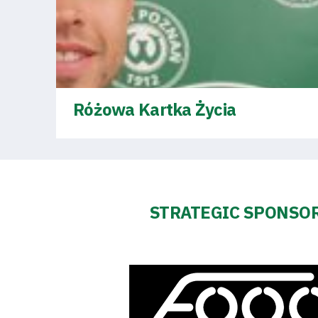
Business
Shop
Różowa Kartka Życia
Privacy
policy
STRATEGIC SPONSO
Regulations
Development
Plan