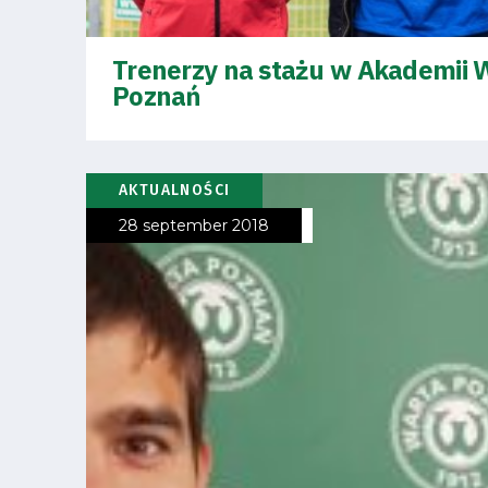
Amp-
Futbol
Trenerzy na stażu w Akademii 
Poznań
Academy
Fan
AKTUALNOŚCI
club
28 september 2018
Warta
TV
Foundation