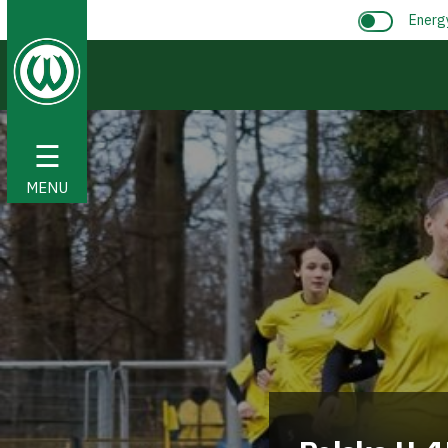
Energ
☰
MENU