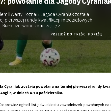
7: powołanie dla Jagody Cyrania
mii Warty Poznań, Jagoda Cyraniak została
ej pierwszej rundy kwalifikacji młodzieżowych
 Biało-czerwone zmierzą się z...
PRZEJDŹ DO TREŚCI PONIŻEJ
 Cyraniak została powołana na turniej pierwszej rundy kwal
 Anglią w dniach 4-10 października.
Kasprowicz ogłosił listę dwudziestu zawodniczek powołanych na