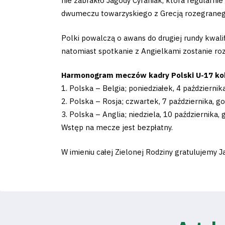
nie zabrakło Jagody Cyraniak, która regularni
dwumeczu towarzyskiego z Grecją rozegraneg
Polki powalczą o awans do drugiej rundy kwalif
natomiast spotkanie z Angielkami zostanie ro
Harmonogram meczów kadry Polski U-17 kob
1. Polska – Belgia; poniedziałek, 4 październik
2. Polska – Rosja; czwartek, 7 października, g
3. Polska – Anglia; niedziela, 10 października,
Wstęp na mecze jest bezpłatny.
W imieniu całej Zielonej Rodziny gratulujemy 