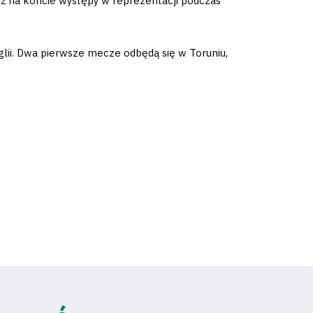
już na koncie występy w reprezentacji podczas
nglii. Dwa pierwsze mecze odbędą się w Toruniu,