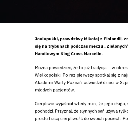
Joulupukki, prawdziwy Mikołaj z Finlandii,
się na trybunach podczas meczu „Zielonych”
Handlowym King Cross Marcelin.
Można powiedzieć, że to już tradycja – w okre
Wielkopolski. Po raz pierwszy spotkał się z n
Akademii Warty Poznań, odwiedził dzieci w Szpi
młodych pacjentów.
Cierpliwie wyjaśniał wtedy m.in., że jego dług
pochodzi. Przyznał, że słynnych sań używa tylk
prostu tracą cierpliwość do swoich pociech. Pod