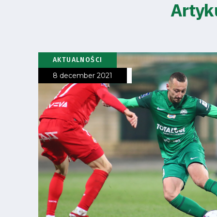
Amp-
Artyk
Futbol
Academy
AKTUALNOŚCI
Fan
8 december 2021
club
Warta
TV
Foundation