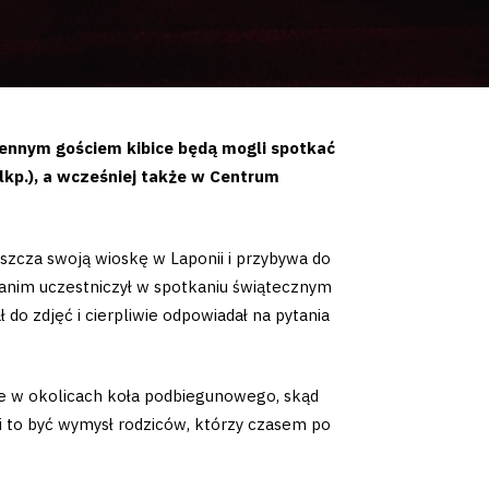
ziennym gościem kibice będą mogli spotkać
lkp.), a wcześniej także w Centrum
szcza swoją wioskę w Laponii i przybywa do
 zanim uczestniczył w spotkaniu świątecznym
do zdjęć i cierpliwie odpowiadał na pytania
osce w okolicach koła podbiegunowego, skąd
usi to być wymysł rodziców, którzy czasem po