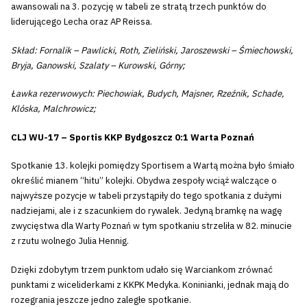
awansowali na 3. pozycję w tabeli ze stratą trzech punktów do
liderującego Lecha oraz AP Reissa.
Skład: Fornalik – Pawlicki, Roth, Zieliński, Jaroszewski – Śmiechowski,
Bryja, Ganowski, Szalaty – Kurowski, Górny;
Ławka rezerwowych: Piechowiak, Budych, Majsner, Rzeźnik, Schade,
Klóska, Malchrowicz;
CLJ WU-17 – Sportis KKP Bydgoszcz 0:1 Warta Poznań
Spotkanie 13. kolejki pomiędzy Sportisem a Wartą można było śmiało
określić mianem “hitu” kolejki. Obydwa zespoły wciąż walczące o
najwyższe pozycje w tabeli przystąpiły do tego spotkania z dużymi
nadziejami, ale i z szacunkiem do rywalek. Jedyną bramkę na wagę
zwycięstwa dla Warty Poznań w tym spotkaniu strzeliła w 82. minucie
z rzutu wolnego Julia Hennig.
Dzięki zdobytym trzem punktom udało się Warciankom zrównać
punktami z wiceliderkami z KKPK Medyka. Koninianki, jednak mają do
rozegrania jeszcze jedno zaległe spotkanie.