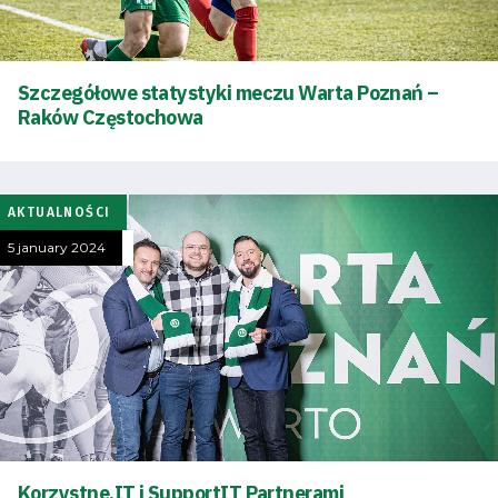
Club
Table
Szczegółowe statystyki meczu Warta Poznań –
Raków Częstochowa
and
schedule
AKTUALNOŚCI
Tickets
5 january 2024
Contact
First
team
Amp-
Korzystne.IT i SupportIT Partnerami