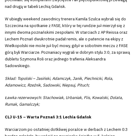
nad drugą w tabeli Lechią Gdańsk.
W ubiegły weekend zawodnicy trenera Kamila Szulca wybrali się do
Szczecina na spotkanie z FASE, który w tej rundzie już mierzył się z
innymi dwoma poznańskimi zespołami. W starciach z AP Reissa oraz
Lechem Poznań dwukrotnie padał remis, ale o patencie na ekipy z
Wielkopolski nie może już być mowy, gdyż w sobotnim meczu z FASE
górą byli Warciarze. Poznaniacy wygrali w dobrym stylu 3:0, za sprawą
dubletu Szymona Roli oraz jednego trafienia Aleksandra
Sadowskiego.
Skład: Topolski – Jasiński, Adamczyk, Janik, Piechnicki, Rola,
Adamowicz, Rzeźnik, Sadowski, Niepsuj, Pituch;
Ławka rezerwowych: Stachowiak, Urbaniak, Flis, Kowalski, Dolata,
Rumak, Gamalczyk;
CLJ U-15 – Warta Poznań 3:1 Lechia Gdańsk
Warciarzom po ostatniej dotkliwej porażce w derbach z Lechem 0:3