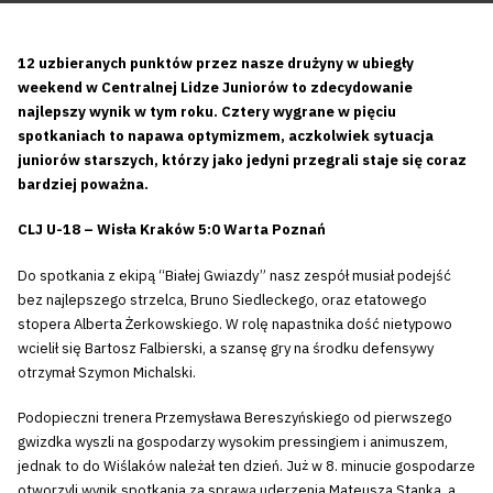
12 uzbieranych punktów przez nasze drużyny w ubiegły
weekend w Centralnej Lidze Juniorów to zdecydowanie
najlepszy wynik w tym roku. Cztery wygrane w pięciu
spotkaniach to napawa optymizmem, aczkolwiek sytuacja
juniorów starszych, którzy jako jedyni przegrali staje się coraz
bardziej poważna.
CLJ U-18 – Wisła Kraków 5:0 Warta Poznań
Do spotkania z ekipą “Białej Gwiazdy” nasz zespół musiał podejść
bez najlepszego strzelca, Bruno Siedleckego, oraz etatowego
stopera Alberta Żerkowskiego. W rolę napastnika dość nietypowo
wcielił się Bartosz Falbierski, a szansę gry na środku defensywy
otrzymał Szymon Michalski.
Podopieczni trenera Przemysława Bereszyńskiego od pierwszego
gwizdka wyszli na gospodarzy wysokim pressingiem i animuszem,
jednak to do Wiślaków należał ten dzień. Już w 8. minucie gospodarze
otworzyli wynik spotkania za sprawą uderzenia Mateusza Stanka, a