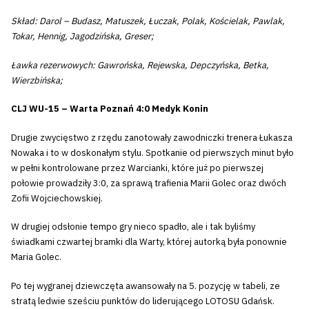
Skład: Darol – Budasz, Matuszek, Łuczak, Polak, Kościelak, Pawlak,
Tokar, Hennig, Jagodzińska, Greser;
Ławka rezerwowych: Gawrońska, Rejewska, Depczyńska, Betka,
Wierzbińska;
CLJ WU-15 – Warta Poznań 4:0 Medyk Konin
Drugie zwycięstwo z rzędu zanotowały zawodniczki trenera Łukasza
Nowaka i to w doskonałym stylu. Spotkanie od pierwszych minut było
w pełni kontrolowane przez Warcianki, które już po pierwszej
połowie prowadziły 3:0, za sprawą trafienia Marii Golec oraz dwóch
Zofii Wojciechowskiej.
W drugiej odsłonie tempo gry nieco spadło, ale i tak byliśmy
świadkami czwartej bramki dla Warty, której autorką była ponownie
Maria Golec.
Po tej wygranej dziewczęta awansowały na 5. pozycję w tabeli, ze
stratą ledwie sześciu punktów do liderującego LOTOSU Gdańsk.