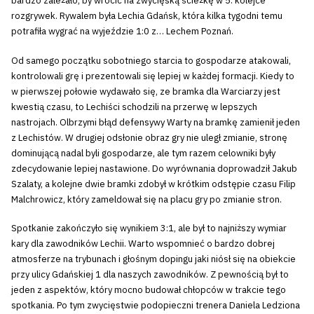
bardzo zależało, by wrócić na zwycięską ścieżkę w 5. kolejce
rozgrywek. Rywalem była Lechia Gdańsk, która kilka tygodni temu
potrafiła wygrać na wyjeździe 1:0 z… Lechem Poznań.
Od samego początku sobotniego starcia to gospodarze atakowali,
kontrolowali grę i prezentowali się lepiej w każdej formacji. Kiedy to
w pierwszej połowie wydawało się, ze bramka dla Warciarzy jest
kwestią czasu, to Lechiści schodzili na przerwę w lepszych
nastrojach. Olbrzymi błąd defensywy Warty na bramkę zamienił jeden
z Lechistów. W drugiej odsłonie obraz gry nie uległ zmianie, stronę
dominującą nadal byli gospodarze, ale tym razem celowniki były
zdecydowanie lepiej nastawione. Do wyrównania doprowadził Jakub
Szalaty, a kolejne dwie bramki zdobył w krótkim odstępie czasu Filip
Malchrowicz, który zameldował się na placu gry po zmianie stron.
Spotkanie zakończyło się wynikiem 3:1, ale był to najniższy wymiar
kary dla zawodników Lechii. Warto wspomnieć o bardzo dobrej
atmosferze na trybunach i głośnym dopingu jaki niósł się na obiekcie
przy ulicy Gdańskiej 1 dla naszych zawodników. Z pewnością był to
jeden z aspektów, który mocno budował chłopców w trakcie tego
spotkania. Po tym zwycięstwie podopieczni trenera Daniela Ledziona