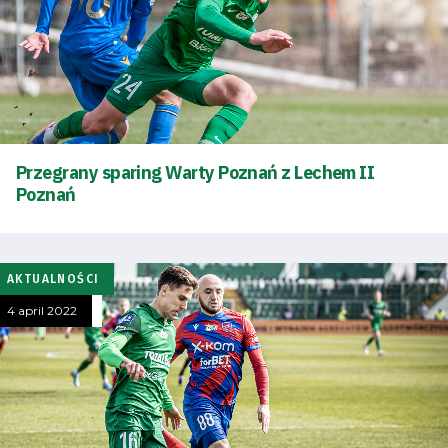
Przegrany sparing Warty Poznań z Lechem II
Poznań
Energy
saving
mode
AKTUALNOŚCI
4 april 2022
Accessibility
SEARCH
FOR:
Search Button