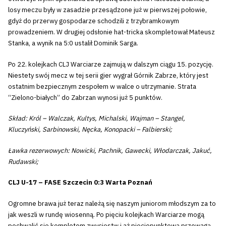
losy meczu były w zasadzie przesądzone już w pierwszej połowie,
gdyż do przerwy gospodarze schodzili z trzybramkowym
prowadzeniem. W drugiej odsłonie hat-tricka skompletował Mateusz
Stanka, a wynik na 5:0 ustalił Dominik Sarga.
Po 22. kolejkach CLJ Warciarze zajmują w dalszym ciągu 15. pozycję.
Niestety swój mecz w tej serii gier wygrał Górnik Zabrze, który jest
ostatnim bezpiecznym zespołem w walce o utrzymanie. Strata
“Zielono-białych” do Zabrzan wynosi już 5 punktów.
Skład: Król – Walczak, Kultys, Michalski, Wajman – Stangel,
Kluczyński, Sarbinowski, Nęcka, Konopacki – Falbierski;
Ławka rezerwowych: Nowicki, Pachnik, Gawecki, Włodarczak, Jakuć,
Rudawski;
CLJ U-17 – FASE Szczecin 0:3 Warta Poznań
Ogromne brawa już teraz należą się naszym juniorom młodszym za to
jak weszli w rundę wiosenną. Po pięciu kolejkach Warciarze mogą
pochwalić się kompletem zwycięstw i aż pięciopunktową przewagą