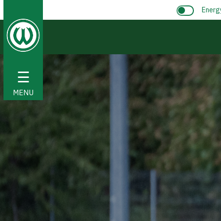
Energ
☰
MENU