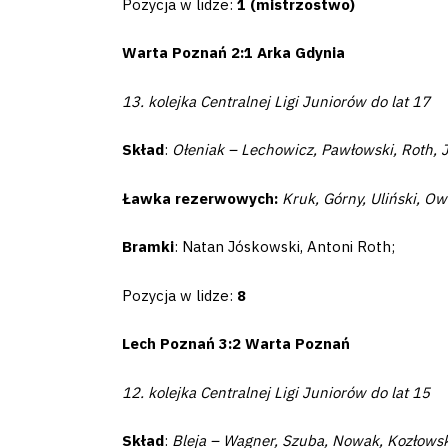
Pozycja w lidze:
1 (mistrzostwo)
Club
Warta Poznań 2:1 Arka Gdynia
Table
13. kolejka Centralnej Ligi Juniorów do lat 17
and
Skład
:
Ołeniak – Lechowicz, Pawłowski, Roth, J
schedule
Ławka rezerwowych:
Kruk, Górny, Uliński, Ow
Tickets
Bramki
: Natan Jóskowski, Antoni Roth;
Contact
Pozycja w lidze:
8
Lech Poznań 3:2 Warta Poznań
First
12. kolejka Centralnej Ligi Juniorów do lat 15
team
Skład
:
Bleja – Wagner, Szuba, Nowak, Kozłowsk