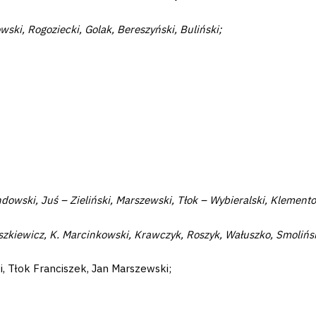
ski, Rogoziecki, Golak, Bereszyński, Buliński;
owski, Juś – Zieliński, Marszewski, Tłok – Wybieralski, Klemento
yszkiewicz, K. Marcinkowski, Krawczyk, Roszyk, Wałuszko, Smolińsk
i, Tłok Franciszek, Jan Marszewski;