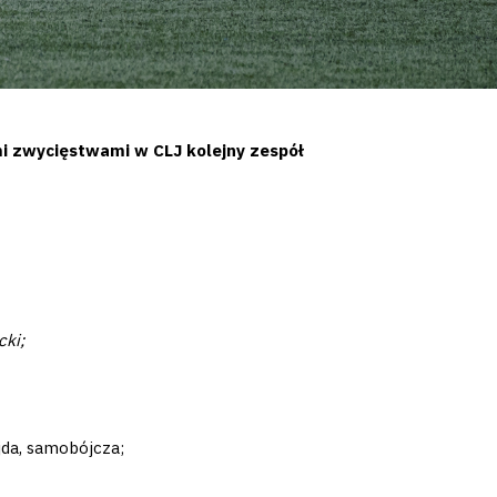
i zwycięstwami w CLJ kolejny zespół
cki;
jda, samobójcza;