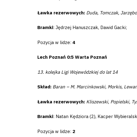
Amp-
Ławka rezerwowych:
Duda, Tomczak, Jarzębow
Futbol
Bramki
: Jędrzej Hanuszczak, Dawid Gacki;
Academy
Pozycja w lidze:
4
Fan
Lech Poznań 0:5 Warta Poznań
club
13. kolejka Ligi Wojewódzkiej do lat 14
Skład:
Baran – M. Marcinkowski, Morkis, Lewand
Warta
Ławka rezerwowych:
Kliszewski, Popielski, T
TV
Bramki
: Natan Kędziora (2), Kacper Wybieralsk
Foundation
Pozycja w lidze:
2