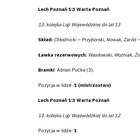
Lech Poznań 1:3 Warta Poznań
Business
13. kolejka Ligi Wojewódzkiej do lat 13
Shop
Skład:
Chłodnicki – Przyborski, Nowak, Zaród 
Ławka rezerwowych:
Wasiłowski, Woźniak, Żo
Privacy
Bramki
: Adrian Pućka (3);
policy
Pozycja w lidze:
1 (mistrzostwo)
Regulations
Lech Poznań 1:3 Warta Poznań
13. kolejka Ligi Wojewódzkiej do lat 12
Development
Plan
Pozycja w lidze:
1