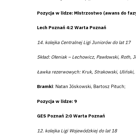
Amp-
Pozycja w lidze: Mistrzostwo (awans do fazy
Futbol
Lech Poznań 4:2 Warta Poznań
Academy
14. kolejka Centralnej Ligi Juniorów do lat 17
Fan
Skład: Ołeniak – Lechowicz, Pawłowski, Roth, Jó
club
Ławka rezerwowych: Kruk, Strakowski, Uliński, 
Bramki
: Natan Jóskowski, Bartosz Pituch;
Warta
Pozycja w lidze: 9
TV
GES Poznań 2:0 Warta Poznań
Foundation
12. kolejka Ligi Wojewódzkiej do lat 18