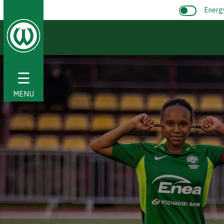
Energ
☰
MENU