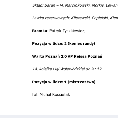
2024-
Skład: Baran – M. Marcinkowski, Morkis, Lewando
27
Ławka rezerwowych: Kliszewski, Popielski, Kle
Bramka
: Patryk Tyszkiewicz;
ESG
Strategy
Pozycja w lidze: 2 (koniec rundy)
2024-
Warta Poznań 2:0 AP Reissa Poznań
27
14. kolejka Ligi Wojewódzkiej do lat 12
Pozycja w lidze: 1 (mistrzostwo)
Warta’s
Alley
fot. Michał Kościelak
#WORTHdownload