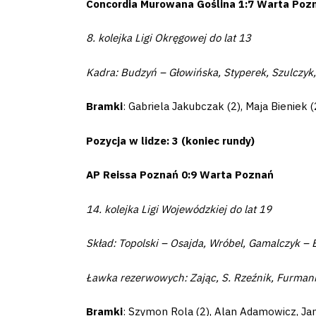
Concordia Murowana Goślina 1:7 Warta Po
Club
8. kolejka Ligi Okręgowej do lat 13
Table
Kadra: Budzyń – Głowińska, Styperek, Szulczyk,
and
Bramki
: Gabriela Jakubczak (2), Maja Bieniek
schedule
Pozycja w lidze: 3 (koniec rundy)
Tickets
AP Reissa Poznań 0:9 Warta Poznań
Contact
14. kolejka Ligi Wojewódzkiej do lat 19
Skład: Topolski – Osajda, Wróbel, Gamalczyk – 
First
team
Ławka rezerwowych: Zając, S. Rzeźnik, Furmani
Bramki
: Szymon Rola (2), Alan Adamowicz, Ja