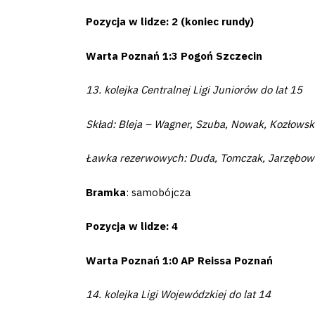
Pozycja w lidze: 2 (koniec rundy)
Business
Warta Poznań 1:3 Pogoń Szczecin
Shop
13. kolejka Centralnej Ligi Juniorów do lat 15
Skład: Bleja – Wagner, Szuba, Nowak, Kozłowsk
Privacy
Ławka rezerwowych: Duda, Tomczak, Jarzębowski
policy
Bramka
: samobójcza
Regulations
Pozycja w lidze: 4
Warta Poznań 1:0 AP Reissa Poznań
Development
Plan
14. kolejka Ligi Wojewódzkiej do lat 14