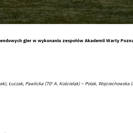
ndowych gier w wykonaniu zespołów Akademii Warty Poznań
rek), Łuczak, Pawlicka (70′ A. Kościelak) – Polak, Wojciechowska 