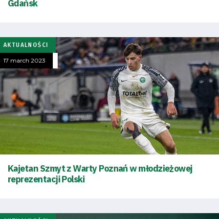
Gdańsk
AKTUALNOŚCI
Energy
17 march 2023
saving
mode
Accessibility
SEARCH
FOR:
Search Button
Kajetan Szmyt z Warty Poznań w młodzieżowej
reprezentacji Polski
Club
Table