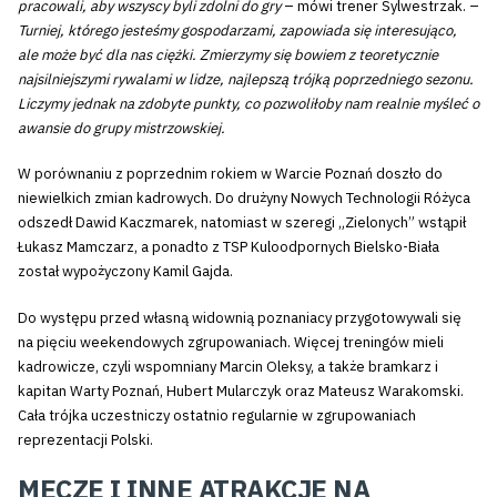
pracowali, aby wszyscy byli zdolni do gry
– mówi trener Sylwestrzak. –
Turniej, którego jesteśmy gospodarzami, zapowiada się interesująco,
ale może być dla nas ciężki. Zmierzymy się bowiem z teoretycznie
najsilniejszymi rywalami w lidze, najlepszą trójką poprzedniego sezonu.
Liczymy jednak na zdobyte punkty, co pozwoliłoby nam realnie myśleć o
awansie do grupy mistrzowskiej.
W porównaniu z poprzednim rokiem w Warcie Poznań doszło do
niewielkich zmian kadrowych. Do drużyny Nowych Technologii Różyca
odszedł Dawid Kaczmarek, natomiast w szeregi „Zielonych” wstąpił
Łukasz Mamczarz, a ponadto z TSP Kuloodpornych Bielsko-Biała
został wypożyczony Kamil Gajda.
Do występu przed własną widownią poznaniacy przygotowywali się
na pięciu weekendowych zgrupowaniach. Więcej treningów mieli
kadrowicze, czyli wspomniany Marcin Oleksy, a także bramkarz i
kapitan Warty Poznań, Hubert Mularczyk oraz Mateusz Warakomski.
Cała trójka uczestniczy ostatnio regularnie w zgrupowaniach
reprezentacji Polski.
MECZE I INNE ATRAKCJE NA