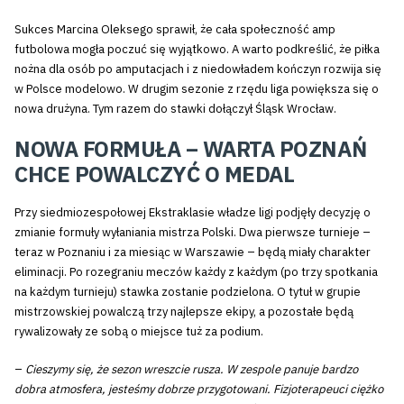
Sukces Marcina Oleksego sprawił, że cała społeczność amp
futbolowa mogła poczuć się wyjątkowo. A warto podkreślić, że piłka
nożna dla osób po amputacjach i z niedowładem kończyn rozwija się
w Polsce modelowo. W drugim sezonie z rzędu liga powiększa się o
nowa drużyna. Tym razem do stawki dołączył Śląsk Wrocław.
NOWA FORMUŁA – WARTA POZNAŃ
CHCE POWALCZYĆ O MEDAL
Przy siedmiozespołowej Ekstraklasie władze ligi podjęły decyzję o
zmianie formuły wyłaniania mistrza Polski. Dwa pierwsze turnieje –
teraz w Poznaniu i za miesiąc w Warszawie – będą miały charakter
eliminacji. Po rozegraniu meczów każdy z każdym (po trzy spotkania
na każdym turnieju) stawka zostanie podzielona. O tytuł w grupie
mistrzowskiej powalczą trzy najlepsze ekipy, a pozostałe będą
rywalizowały ze sobą o miejsce tuż za podium.
–
Cieszymy się, że sezon wreszcie rusza. W zespole panuje bardzo
dobra atmosfera, jesteśmy dobrze przygotowani. Fizjoterapeuci ciężko