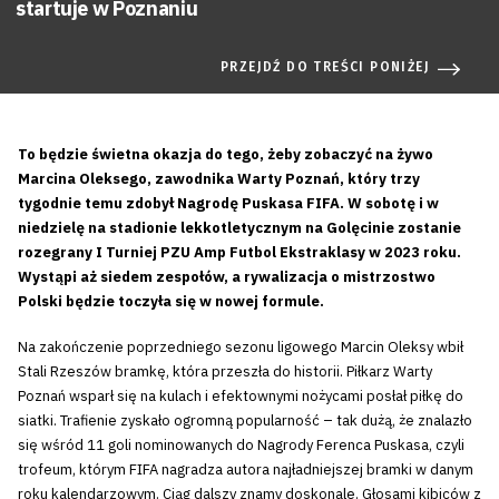
startuje w Poznaniu
PRZEJDŹ DO TREŚCI PONIŻEJ
To będzie świetna okazja do tego, żeby zobaczyć na żywo
Marcina Oleksego, zawodnika Warty Poznań, który trzy
tygodnie temu zdobył Nagrodę Puskasa FIFA. W sobotę i w
niedzielę na stadionie lekkotletycznym na Golęcinie zostanie
rozegrany I Turniej PZU Amp Futbol Ekstraklasy w 2023 roku.
Wystąpi aż siedem zespołów, a rywalizacja o mistrzostwo
Polski będzie toczyła się w nowej formule.
Na zakończenie poprzedniego sezonu ligowego Marcin Oleksy wbił
Stali Rzeszów bramkę, która przeszła do historii. Piłkarz Warty
Poznań wsparł się na kulach i efektownymi nożycami posłał piłkę do
siatki. Trafienie zyskało ogromną popularność – tak dużą, że znalazło
się wśród 11 goli nominowanych do Nagrody Ferenca Puskasa, czyli
trofeum, którym FIFA nagradza autora najładniejszej bramki w danym
roku kalendarzowym. Ciąg dalszy znamy doskonale. Głosami kibiców z