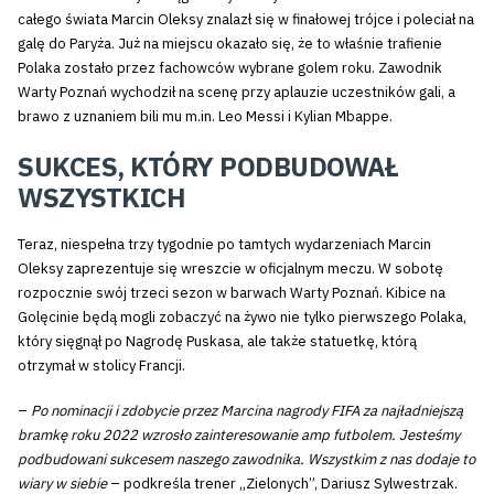
całego świata Marcin Oleksy znalazł się w finałowej trójce i poleciał na
galę do Paryża. Już na miejscu okazało się, że to właśnie trafienie
Polaka zostało przez fachowców wybrane golem roku. Zawodnik
Warty Poznań wychodził na scenę przy aplauzie uczestników gali, a
brawo z uznaniem bili mu m.in. Leo Messi i Kylian Mbappe.
SUKCES, KTÓRY PODBUDOWAŁ
WSZYSTKICH
Teraz, niespełna trzy tygodnie po tamtych wydarzeniach Marcin
Oleksy zaprezentuje się wreszcie w oficjalnym meczu. W sobotę
rozpocznie swój trzeci sezon w barwach Warty Poznań. Kibice na
Golęcinie będą mogli zobaczyć na żywo nie tylko pierwszego Polaka,
który sięgnął po Nagrodę Puskasa, ale także statuetkę, którą
otrzymał w stolicy Francji.
–
Po nominacji i zdobycie przez Marcina nagrody FIFA za najładniejszą
bramkę roku 2022 wzrosło zainteresowanie amp futbolem. Jesteśmy
podbudowani sukcesem naszego zawodnika. Wszystkim z nas dodaje to
wiary w siebie
– podkreśla trener „Zielonych”, Dariusz Sylwestrzak.