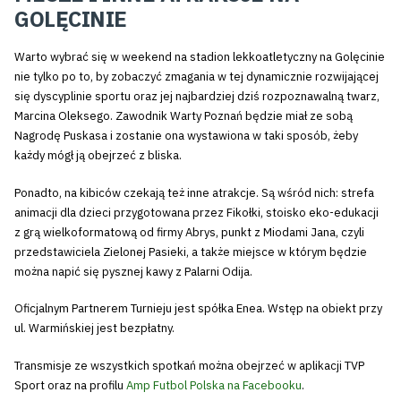
GOLĘCINIE
Warto wybrać się w weekend na stadion lekkoatletyczny na Golęcinie
nie tylko po to, by zobaczyć zmagania w tej dynamicznie rozwijającej
się dyscyplinie sportu oraz jej najbardziej dziś rozpoznawalną twarz,
Marcina Oleksego. Zawodnik Warty Poznań będzie miał ze sobą
Nagrodę Puskasa i zostanie ona wystawiona w taki sposób, żeby
każdy mógł ją obejrzeć z bliska.
Ponadto, na kibiców czekają też inne atrakcje. Są wśród nich: strefa
animacji dla dzieci przygotowana przez Fikołki, stoisko eko-edukacji
z grą wielkoformatową od firmy Abrys, punkt z Miodami Jana, czyli
przedstawiciela Zielonej Pasieki, a także miejsce w którym będzie
można napić się pysznej kawy z Palarni Odija.
Oficjalnym Partnerem Turnieju jest spółka Enea. Wstęp na obiekt przy
ul. Warmińskiej jest bezpłatny.
Transmisje ze wszystkich spotkań można obejrzeć w aplikacji TVP
Sport oraz na profilu
Amp Futbol Polska na Facebooku
.