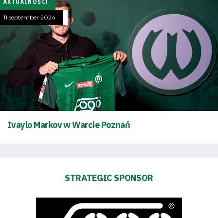
AKTUALNOŚCI
and
11 september 2024
schedule
Tickets
Contact
First
Ivaylo Markov w Warcie Poznań
team
Amp-
STRATEGIC SPONSOR
Futbol
Academy