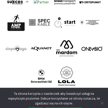
Ta strona korzysta z ciasteczek aby świadczyć usługi na
najwyższym poziomie. Dalsze korzystanie ze strony oznacza, że
zgadzasz się na ich użycie.