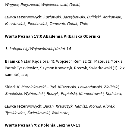
Wagner, Rogoziecki, Wojciechowski, Gacki;
Ławka rezerwowych:
Kozłowski, Jarzębowski, Buliński, Antkowiak,
Kaszkowiak, Piechowiak, Tomczak, Golak, Tłok;
Warta Poznań 17:0 Akademia Piłkarska Oborniki
1. kolejka Ligi Wojewódzkiej do lat 14
Bramki
: Natan Kędziora (4), Wojciech Remisz (2), Mateusz Morkis,
Patryk Tyszkiewicz, Szymon Krawczyk, Roszyk, Świerkowski (2), 2 x
samobójcze;
Skład:
K. Marcinkowski – Juś, Kliszewski, Lewandowski, Zieliński,
Smoliński, Wybieralski, Roszyk, Popielski, Klementowski, Kędziora;
Ławka rezerwowych:
Baran, Krawczyk, Remisz, Morkis, Klorek,
Tyszkiewicz, Świerkowski, Wałuszko;
Warta Poznań 7:2 Polonia Leszno U-13