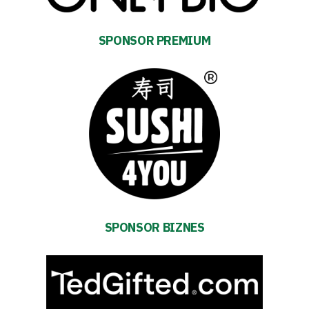
Amp-
Futbol
SPONSOR PREMIUM
Academy
Fan
club
Warta
TV
SPONSOR BIZNES
Foundation
Business