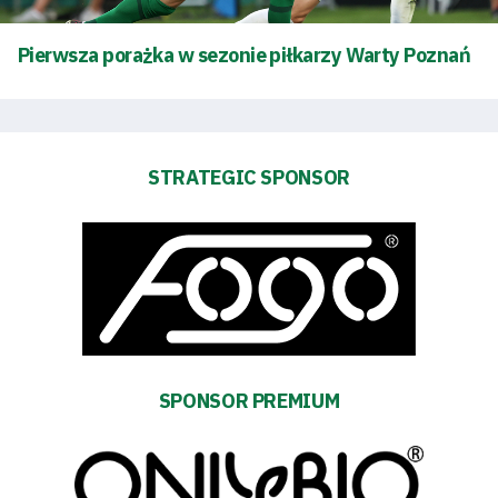
Club
Pierwsza porażka w sezonie piłkarzy Warty Poznań
Table
and
STRATEGIC SPONSOR
schedule
Tickets
Contact
SPONSOR PREMIUM
First
team